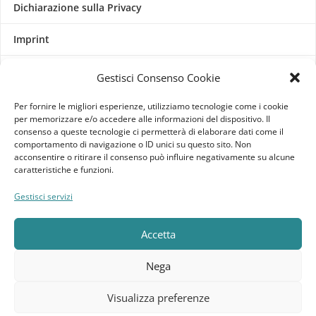
Dichiarazione sulla Privacy
Imprint
Termini e Condizioni
Gestisci Consenso Cookie
Disconoscimento
Per fornire le migliori esperienze, utilizziamo tecnologie come i cookie
per memorizzare e/o accedere alle informazioni del dispositivo. Il
consenso a queste tecnologie ci permetterà di elaborare dati come il
Pagine Dedicate
comportamento di navigazione o ID unici su questo sito. Non
acconsentire o ritirare il consenso può influire negativamente su alcune
Raffrescatori Evaporativi Industriali
caratteristiche e funzioni.
Gestisci servizi
CLIENTE
Accetta
Bacheca cliente
Nega
Ordini
Visualizza preferenze
Download