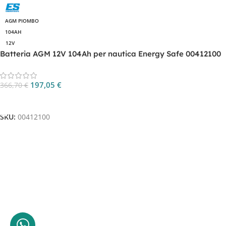
AGM PIOMBO
104AH
12V
Batteria AGM 12V 104Ah per nautica Energy Safe 00412100
197,05
€
366,70
€
Aggiungi Al Carrello
SKU:
00412100