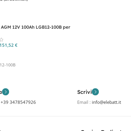
a AGM 12V 100Ah LGB12-100B per
otto sedile
151,52
€
 Al Carrello
12-100B
a
Scrivi
o
+39 3478547926
Email :
info@elebatt.it