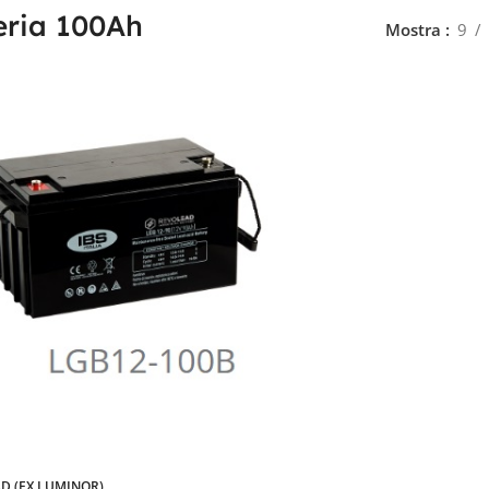
eria 100Ah
Mostra
9
D (EX LUMINOR)