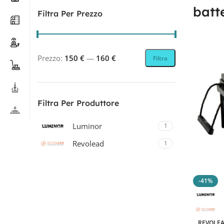
batt
Filtra Per Prezzo
Prezzo:
150 €
—
160 €
Filtra
Filtra Per Produttore
Luminor
1
Revolead
1
Revolead (ex Luminor)
1
-41%
Filtra Per Tecnologia
REVOLEA