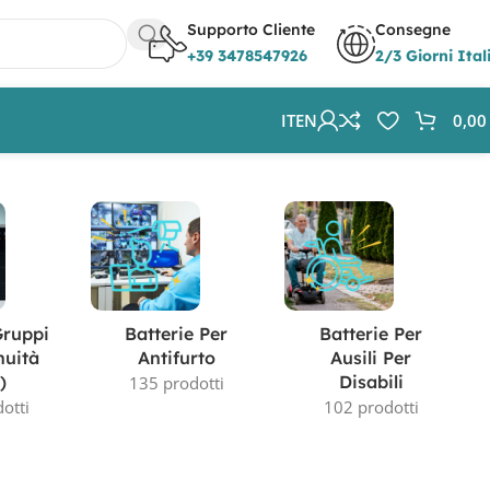
Supporto Cliente
Consegne
+39 3478547926
2/3 Giorni Ital
IT
EN
0,0
Visualizzazione del risultato
Gruppi
Batterie Per
Batterie Per
nuità
Antifurto
Ausili Per
)
Disabili
135 prodotti
otti
102 prodotti