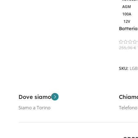
AGM
1
AGM
100A
12V
Filtra Per Tensione In Volt
Batteri
camper s
12V
1
255,96
€
Aggiungi
SKU:
LGB
Filtra Per Capacità In AH
100A
1
Dove siamo
Chiam
Siamo a Torino
Telefon