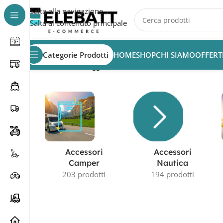
Salta alla navigazione
Salta al contenuto principale
Categorie Prodotti
HOME
SHOP
CHI SIAMO
OFFERT
Home
/
Prodotti taggati “batteria 100Ah”
Accessori
Accessori
Camper
Nautica
203 prodotti
194 prodotti