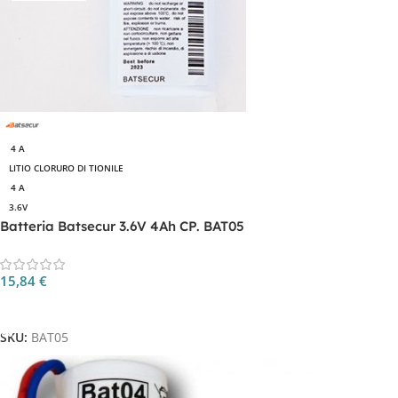
4 A
LITIO CLORURO DI TIONILE
4 A
3.6V
Batteria Batsecur 3.6V 4Ah CP. BAT05
15,84
€
Aggiungi Al Carrello
SKU:
BAT05