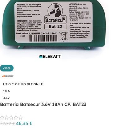
-36%
LITIO CLORURO DI TIONILE
18 A
3.6V
Batteria Batsecur 3.6V 18Ah CP. BAT23
46,35
€
72,32
€
Aggiungi Al Carrello