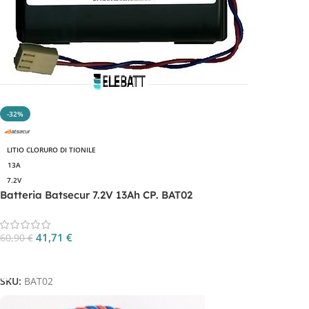
-32%
LITIO CLORURO DI TIONILE
13A
7.2V
Batteria Batsecur 7.2V 13Ah CP. BAT02
41,71
€
60,90
€
Aggiungi Al Carrello
SKU:
BAT02