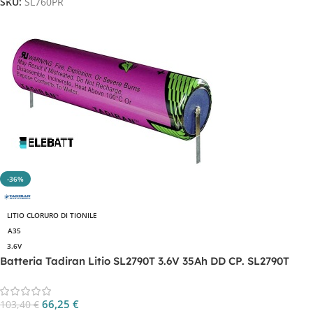
SKU:
SL760PR
-36%
LITIO CLORURO DI TIONILE
A35
3.6V
Batteria Tadiran Litio SL2790T 3.6V 35Ah DD CP. SL2790T
66,25
€
103,40
€