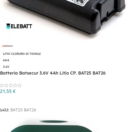
LITIO CLORURO DI TIONILE
AH4
3.6V
Batteria Batsecur 3.6V 4Ah Litio CP. BAT25 BAT26
21,55
€
Aggiungi Al Carrello
SKU:
BAT25 BAT26