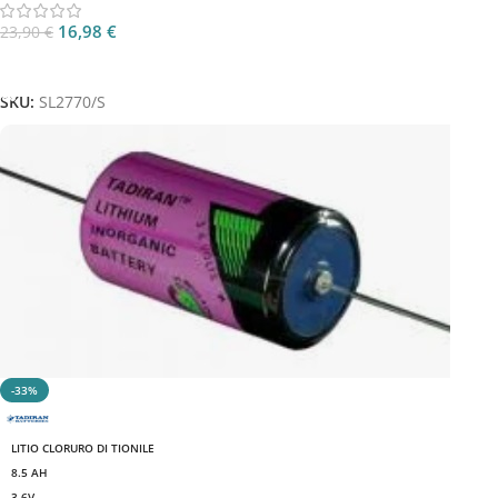
16,98
€
23,90
€
Aggiungi Al Carrello
SKU:
SL2770/S
-33%
LITIO CLORURO DI TIONILE
8.5 AH
3.6V