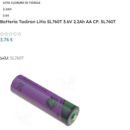
LITIO CLORURO DI TIONILE
2,2AH
3.6V
Batteria Tadiran Litio SL760T 3.6V 2.2Ah AA CP. SL760T
3,76
€
Aggiungi Al Carrello
SKU:
SL760T