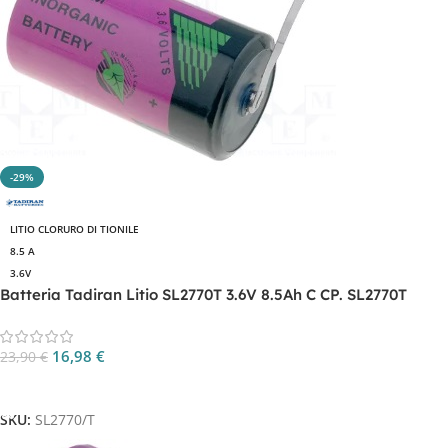
-29%
LITIO CLORURO DI TIONILE
8.5 A
3.6V
Batteria Tadiran Litio SL2770T 3.6V 8.5Ah C CP. SL2770T
16,98
€
23,90
€
Aggiungi Al Carrello
SKU:
SL2770/T