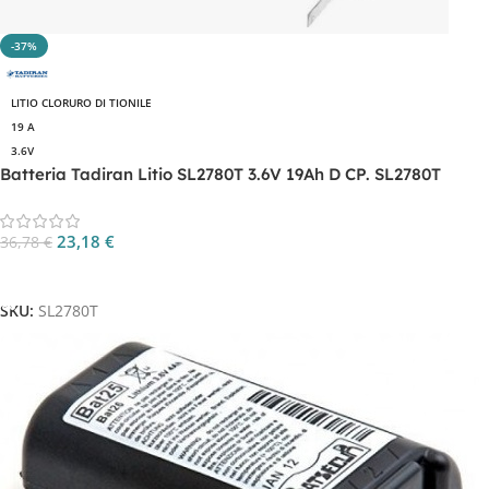
-37%
LITIO CLORURO DI TIONILE
19 A
3.6V
Batteria Tadiran Litio SL2780T 3.6V 19Ah D CP. SL2780T
23,18
€
36,78
€
Aggiungi Al Carrello
SKU:
SL2780T