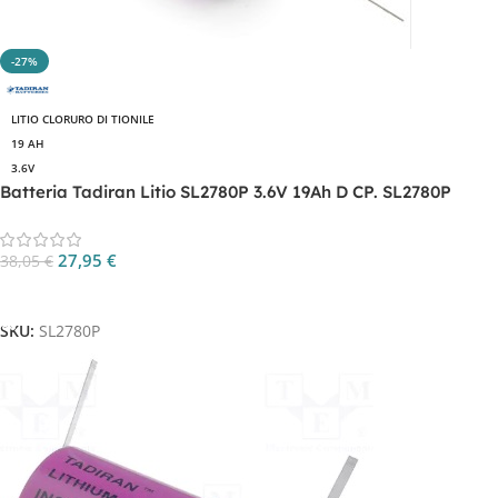
-27%
LITIO CLORURO DI TIONILE
19 AH
3.6V
Batteria Tadiran Litio SL2780P 3.6V 19Ah D CP. SL2780P
27,95
€
38,05
€
Aggiungi Al Carrello
SKU:
SL2780P