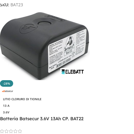
SKU:
BAT23
-28%
LITIO CLORURO DI TIONILE
13 A
3.6V
Batteria Batsecur 3.6V 13Ah CP. BAT22