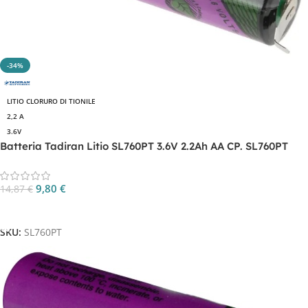
-34%
LITIO CLORURO DI TIONILE
2,2 A
3.6V
Batteria Tadiran Litio SL760PT 3.6V 2.2Ah AA CP. SL760PT
9,80
€
14,87
€
Aggiungi Al Carrello
SKU:
SL760PT