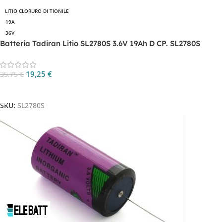
LITIO CLORURO DI TIONILE
19A
36V
Batteria Tadiran Litio SL2780S 3.6V 19Ah D CP. SL2780S
19,25
€
35,75
€
Aggiungi Al Carrello
SKU:
SL2780S