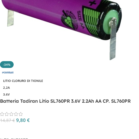
-34%
LITIO CLORURO DI TIONILE
2,2A
3.6V
Batteria Tadiran Litio SL760PR 3.6V 2.2Ah AA CP. SL760PR
9,80
€
14,87
€
Aggiungi Al Carrello