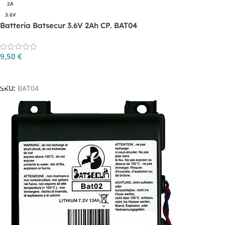
2A
3.6V
Batteria Batsecur 3.6V 2Ah CP. BAT04
9,50
€
Aggiungi Al Carrello
SKU:
BAT04