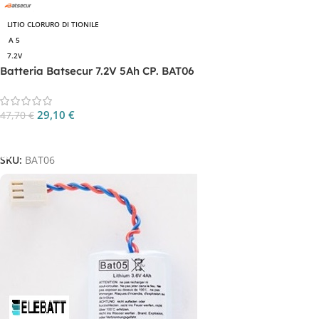
LITIO CLORURO DI TIONILE
A 5
7.2V
Batteria Batsecur 7.2V 5Ah CP. BAT06
29,10
€
47,70
€
Aggiungi Al Carrello
SKU:
BAT06