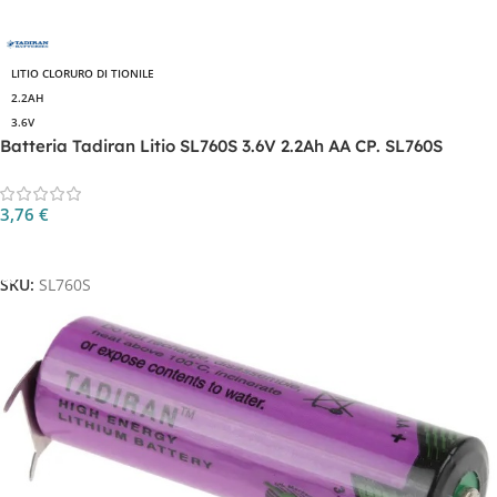
LITIO CLORURO DI TIONILE
2.2AH
3.6V
Batteria Tadiran Litio SL760S 3.6V 2.2Ah AA CP. SL760S
3,76
€
Aggiungi Al Carrello
SKU:
SL760S