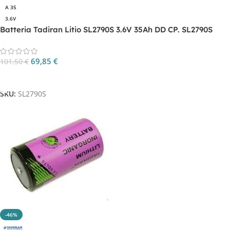
A 35
3.6V
Batteria Tadiran Litio SL2790S 3.6V 35Ah DD CP. SL2790S
69,85
€
101,50
€
Aggiungi Al Carrello
SKU:
SL2790S
-46%