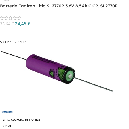
Batteria Tadiran Litio SL2770P 3.6V 8.5Ah C CP. SL2770P
24,45
€
36,64
€
Aggiungi Al Carrello
SKU:
SL2770P
LITIO CLORURO DI TIONILE
2,2 AH