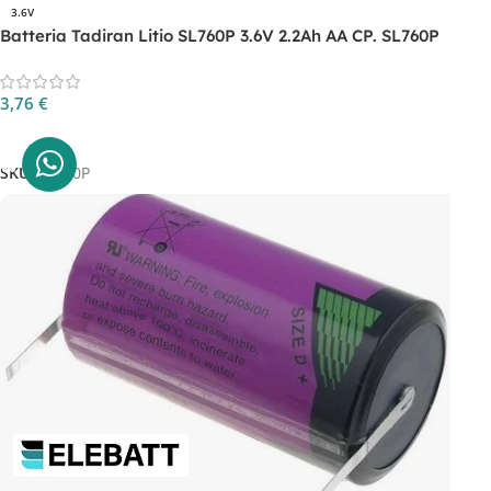
3.6V
Batteria Tadiran Litio SL760P 3.6V 2.2Ah AA CP. SL760P
3,76
€
Aggiungi Al Carrello
SKU:
SL760P