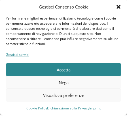
Imprint
Gestisci Consenso Cookie
Termini e Condizioni
Per fornire le migliori esperienze, utilizziamo tecnologie come i cookie
per memorizzare e/o accedere alle informazioni del dispositivo. Il
consenso a queste tecnologie ci permetterà di elaborare dati come il
Disconoscimento
comportamento di navigazione o ID unici su questo sito. Non
acconsentire o ritirare il consenso può influire negativamente su alcune
caratteristiche e funzioni.
Pagine Dedicate
Gestisci servizi
Raffrescatori Evaporativi Industriali
Accetta
CLIENTE
Nega
Bacheca cliente
Visualizza preferenze
Ordini
Download
Cookie Policy
Dichiarazione sulla Privacy
Imprint
Compara
Lista dei desideri
Carrello
Menu
Indirizzi