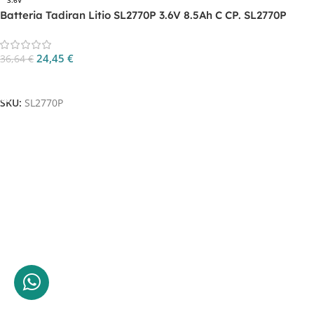
3.6V
Batteria Tadiran Litio SL2770P 3.6V 8.5Ah C CP. SL2770P
24,45
€
36,64
€
Aggiungi Al Carrello
SKU:
SL2770P