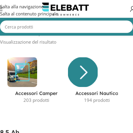
Salta alla navigazione
Salta al contenuto principale
Home
/
Prodotto Capacità in AH
/
8.5 Ah
Visualizzazione del risultato
Accessori Camper
Accessori Nautica
203 prodotti
194 prodotti
8.5 Ah