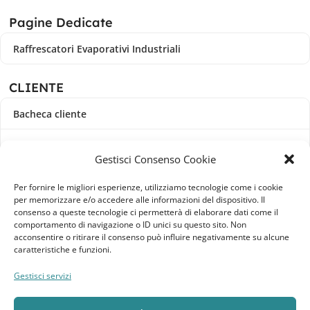
Pagine Dedicate
Raffrescatori Evaporativi Industriali
CLIENTE
Bacheca cliente
Ordini
Gestisci Consenso Cookie
Download
Per fornire le migliori esperienze, utilizziamo tecnologie come i cookie
per memorizzare e/o accedere alle informazioni del dispositivo. Il
Indirizzi
consenso a queste tecnologie ci permetterà di elaborare dati come il
comportamento di navigazione o ID unici su questo sito. Non
acconsentire o ritirare il consenso può influire negativamente su alcune
Metodi di pagamento
caratteristiche e funzioni.
Dettagli account
Gestisci servizi
Lista dei desideri