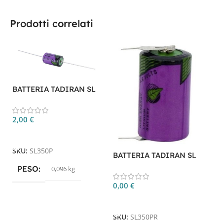
Prodotti correlati
BATTERIA TADIRAN SL
350/P
2,00
€
Aggiungi Al Carrello
B
SKU:
SL350P
BATTERIA TADIRAN SL
3
350/PR
PESO
0,096 kg
0
0,00
€
Aggiungi Al Carrello
S
SKU:
SL350PR