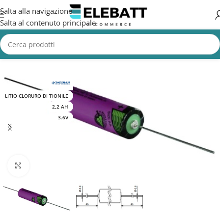
Salta alla navigazione
Salta al contenuto principale
Home
/
CASA
LITIO CLORURO DI TIONILE
2,2 AH
3.6V
Clicca per ingrandire