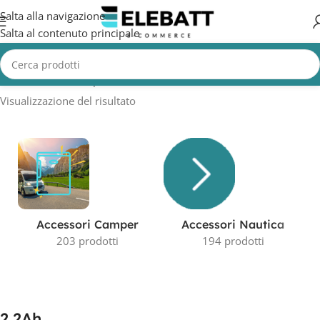
Salta alla navigazione
Salta al contenuto principale
Home
/
Prodotto Capacità in AH
/
2,2Ah
Visualizzazione del risultato
Accessori Camper
Accessori Nautica
203 prodotti
194 prodotti
2,2Ah