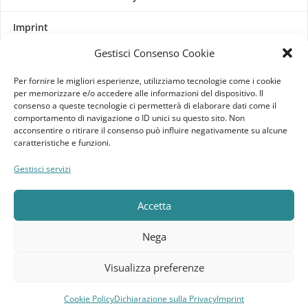
Imprint
Gestisci Consenso Cookie
Termini e Condizioni
Per fornire le migliori esperienze, utilizziamo tecnologie come i cookie
Disconoscimento
per memorizzare e/o accedere alle informazioni del dispositivo. Il
consenso a queste tecnologie ci permetterà di elaborare dati come il
comportamento di navigazione o ID unici su questo sito. Non
Pagine Dedicate
acconsentire o ritirare il consenso può influire negativamente su alcune
caratteristiche e funzioni.
Raffrescatori Evaporativi Industriali
Gestisci servizi
CLIENTE
Accetta
Bacheca cliente
Nega
Ordini
Visualizza preferenze
Download
Cookie Policy
Dichiarazione sulla Privacy
Imprint
Compara
Lista dei desideri
Carrello
Menu