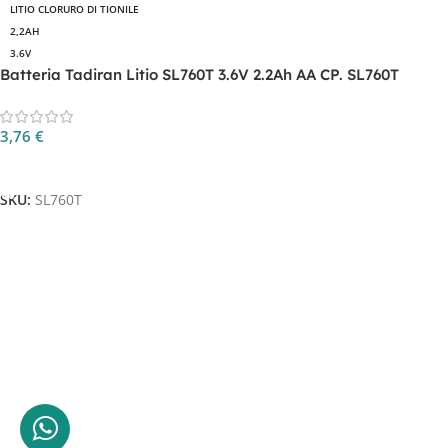
LITIO CLORURO DI TIONILE
2,2AH
3.6V
Batteria Tadiran Litio SL760T 3.6V 2.2Ah AA CP. SL760T
3,76
€
Aggiungi Al Carrello
SKU:
SL760T