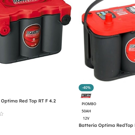
-40%
 Optima Red Top RT F 4.2
PIOMBO
50AH
12V
Batteria Optima RedTop 
 Al Carrello