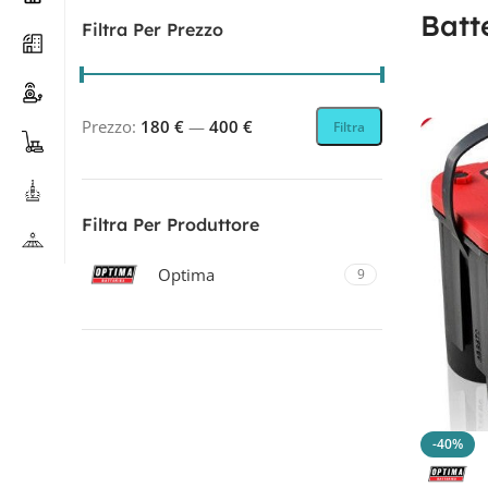
Batt
Filtra Per Prezzo
Prezzo:
180 €
—
400 €
Filtra
Filtra Per Produttore
Optima
9
Filtra Per Tecnologia
PIOMBO
9
-40%