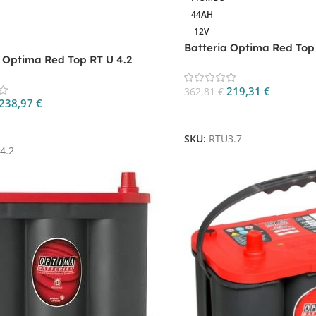
44AH
12V
Batteria Optima Red Top 
a Optima Red Top RT U 4.2
219,31
€
362,81
€
238,97
€
Aggiungi Al Carrello
 Al Carrello
SKU:
RTU3.7
4.2