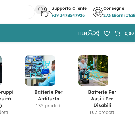
Supporto Cliente
Consegne
+39 3478547926
2/3 Giorni Ital
IT
EN
0,0
Visualizzazione di 9 risultati
Gruppi
Batterie Per
Batterie Per
nuità
Antifurto
Ausili Per
)
Disabili
135 prodotti
otti
102 prodotti