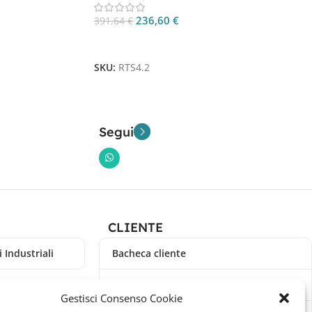
236,60
€
391,64
€
Aggiungi Al Carrello
SKU:
RTS4.2
Segui
CLIENTE
 Industriali
Bacheca cliente
Ordini
Gestisci Consenso Cookie