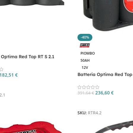
-40%
PIOMBO
 Optima Red Top RT S 2.1
50AH
12V
Batteria Optima Red Top 
182,51
€
 Al Carrello
236,60
€
391,64
€
2.1
Aggiungi Al Carrello
SKU:
RTR4.2