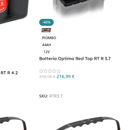
-40%
PIOMBO
44AH
12V
Batteria Optima Red Top RT R 3.7
RT R 4.2
216,99
€
358,98
€
Aggiungi Al Carrello
SKU:
RTR3.7