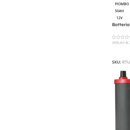
PIOMBO
Filtra Per Tensione In Volt
50AH
12V
12V
8
Batteri
6V
1
395,61
€
Aggiungi
Filtra Per Capacità In AH
SKU:
RTU
50AH
1