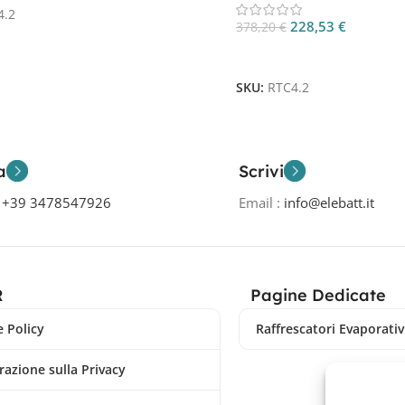
4.2
228,53
€
378,20
€
Aggiungi Al Carrello
SKU:
RTC4.2
a
Scrivi
o
+39 3478547926
Email :
info@elebatt.it
R
Pagine Dedicate
 Policy
Raffrescatori Evaporativi
razione sulla Privacy