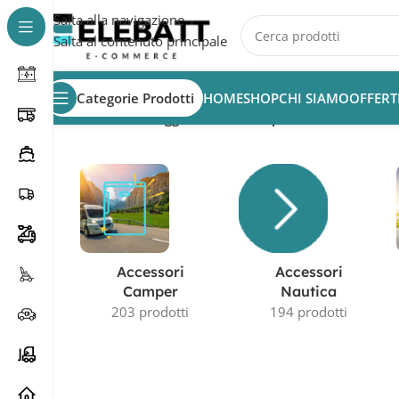
Salta alla navigazione
Salta al contenuto principale
Categorie Prodotti
HOME
SHOP
CHI SIAMO
OFFERT
Home
/
Prodotti taggati “Batterie Optima”
Accessori
Accessori
Camper
Nautica
203 prodotti
194 prodotti