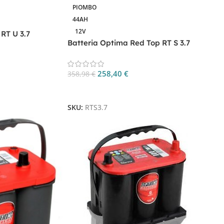
PIOMBO
44AH
12V
RT U 3.7
Batteria Optima Red Top RT S 3.7
258,40
€
358,98
€
Aggiungi Al Carrello
SKU:
RTS3.7