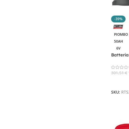
-39%
PIOMBO
50AH
6V
Batteria
301,51
€
Aggiungi
SKU:
RTS