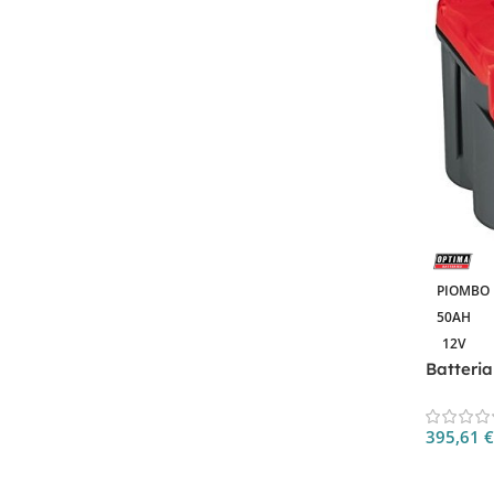
PIOMBO
50AH
12V
Batteria
395,61
€
Aggiungi