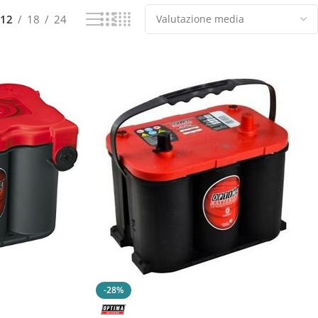
12
18
24
-28%