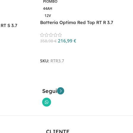
PIOMBO
44AH
12V
Batteria Optima Red Top RT R 3.7
RT S 3.7
216,99
€
358,98
€
Aggiungi Al Carrello
SKU:
RTR3.7
Segui
CLIENTE