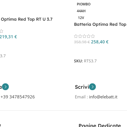
PIOMBO
44AH
12V
 Optima Red Top RT U 3.7
Batteria Optima Red Top 
219,31
€
258,40
€
358,98
€
 Al Carrello
Aggiungi Al Carrello
3.7
SKU:
RTS3.7
a
Scrivi
o
+39 3478547926
Email :
info@elebatt.it
R
Pagine Dedicate