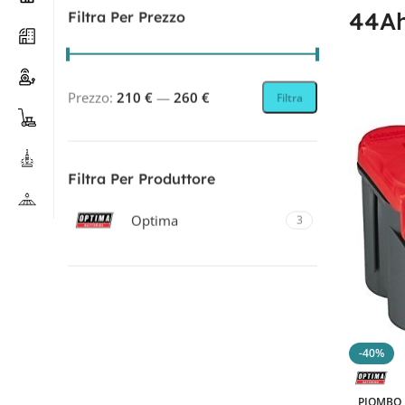
44A
Filtra Per Prezzo
Prezzo:
210 €
—
260 €
Filtra
Filtra Per Produttore
Optima
3
Filtra Per Tecnologia
PIOMBO
3
-40%
PIOMBO