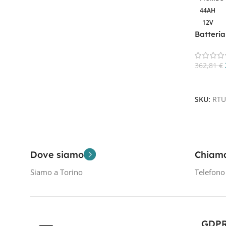
44AH
Filtra Per Tensione In Volt
12V
12V
Batteria
3
362,81
€
Aggiungi
SKU:
RTU
Dove siamo
Chiam
Siamo a Torino
Telefon
GDP