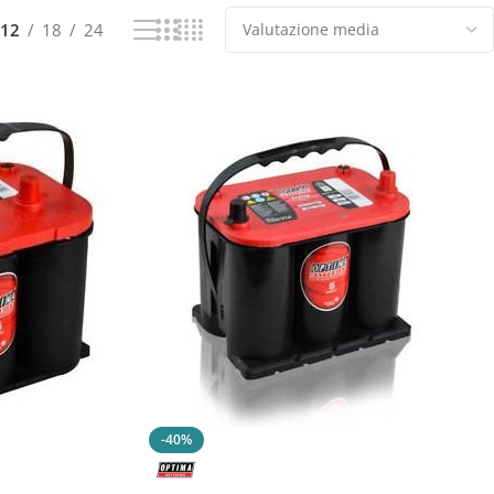
12
18
24
-40%