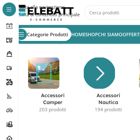
Salta alla navigazione
Salta al contenuto principale
Categorie Prodotti
HOME
SHOP
CHI SIAMO
OFFERT
Home
/
Prodotto Capacità in AH
/
44Ah
Accessori
Accessori
Camper
Nautica
203 prodotti
194 prodotti