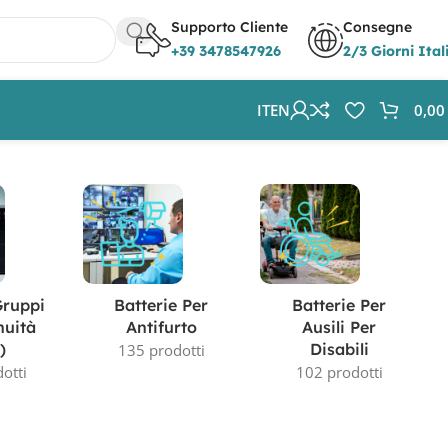
Supporto Cliente
Consegne
+39 3478547926
2/3 Giorni Ital
IT
EN
0,0
Visualizzazione di 3 risultati
Gruppi
Batterie Per
Batterie Per
nuità
Antifurto
Ausili Per
)
Disabili
135 prodotti
otti
102 prodotti