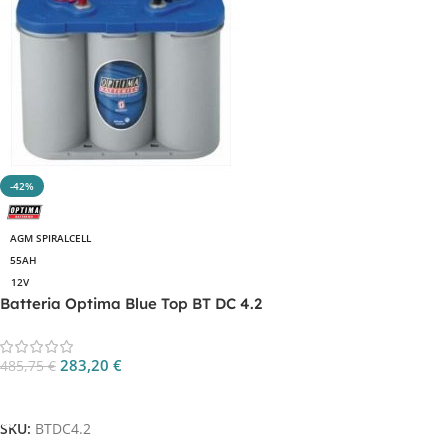
-42%
AGM SPIRALCELL
55AH
12V
Batteria Optima Blue Top BT DC 4.2
283,20
€
485,75
€
Aggiungi Al Carrello
SKU:
BTDC4.2