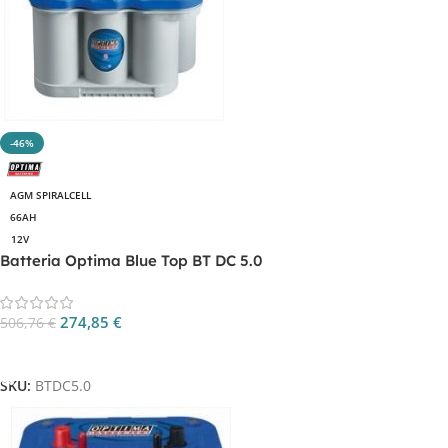
-46%
AGM SPIRALCELL
66AH
12V
Batteria Optima Blue Top BT DC 5.0
274,85
€
506,76
€
Aggiungi Al Carrello
SKU:
BTDC5.0