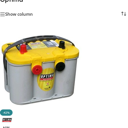
Show column
-42%
AGM