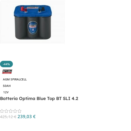
-44%
AGM SPIRALCELL
50AH
12V
Batteria Optima Blue Top BT SLI 4.2
239,03
€
425,12
€
Aggiungi Al Carrello