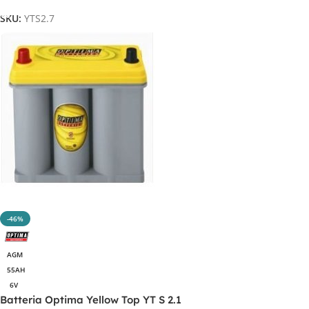
SKU:
YTS2.7
-46%
AGM
55AH
6V
Batteria Optima Yellow Top YT S 2.1