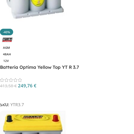
-40%
AGM
48AH
12V
Batteria Optima Yellow Top YT R 3.7
249,76
€
413,58
€
Aggiungi Al Carrello
SKU:
YTR3.7