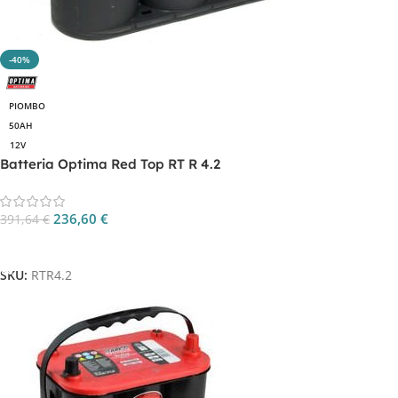
-40%
PIOMBO
50AH
12V
Batteria Optima Red Top RT R 4.2
236,60
€
391,64
€
Aggiungi Al Carrello
SKU:
RTR4.2