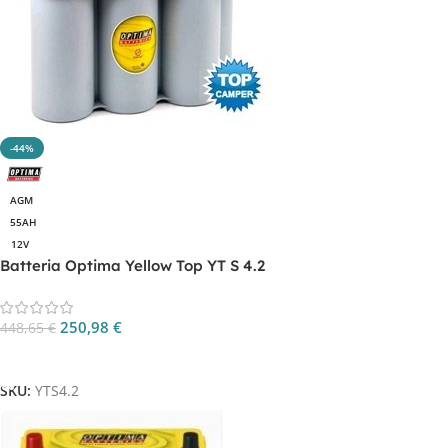
-44%
AGM
55AH
12V
Batteria Optima Yellow Top YT S 4.2
250,98
€
448,65
€
Aggiungi Al Carrello
SKU:
YTS4.2