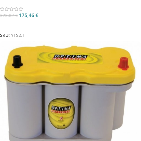
175,46
€
323,82
€
Aggiungi Al Carrello
SKU:
YTS2.1