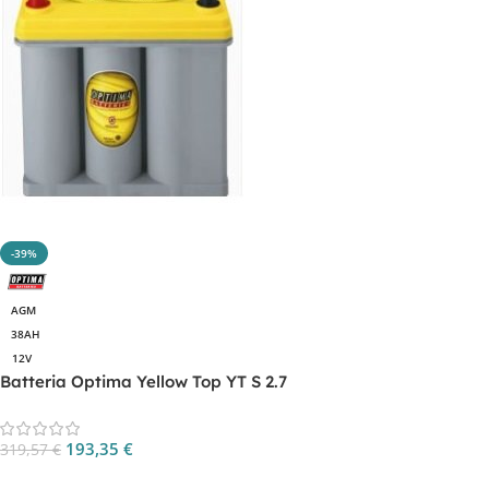
-39%
AGM
38AH
12V
Batteria Optima Yellow Top YT S 2.7
193,35
€
319,57
€
Aggiungi Al Carrello