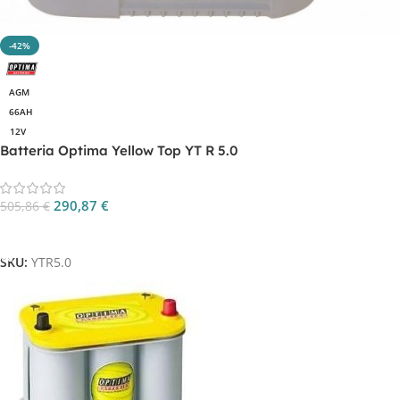
-42%
AGM
66AH
12V
Batteria Optima Yellow Top YT R 5.0
290,87
€
505,86
€
Aggiungi Al Carrello
SKU:
YTR5.0