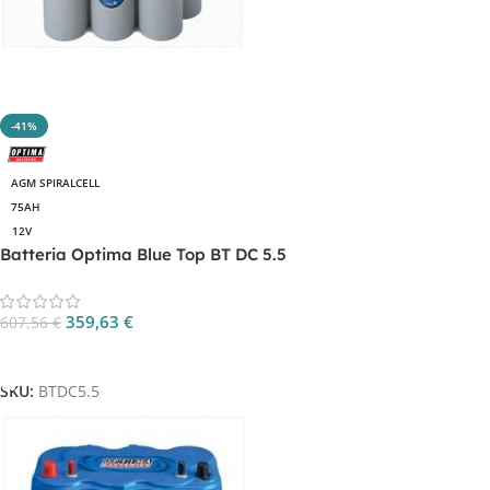
-41%
AGM SPIRALCELL
75AH
12V
Batteria Optima Blue Top BT DC 5.5
359,63
€
607,56
€
Aggiungi Al Carrello
SKU:
BTDC5.5