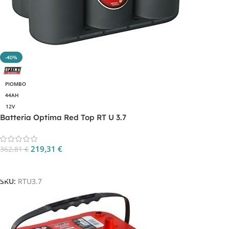
-40%
PIOMBO
44AH
12V
Batteria Optima Red Top RT U 3.7
219,31
€
362,81
€
Aggiungi Al Carrello
SKU:
RTU3.7