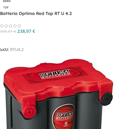
50AH
12V
Batteria Optima Red Top RT U 4.2
238,97
€
395,61
€
Aggiungi Al Carrello
SKU:
RTU4.2