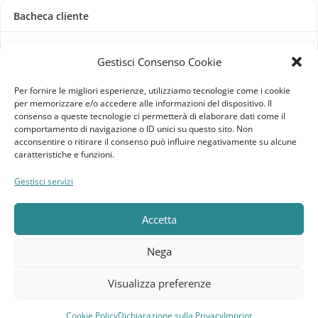
Bacheca cliente
Ordini
Gestisci Consenso Cookie
Download
Per fornire le migliori esperienze, utilizziamo tecnologie come i cookie
per memorizzare e/o accedere alle informazioni del dispositivo. Il
Indirizzi
consenso a queste tecnologie ci permetterà di elaborare dati come il
comportamento di navigazione o ID unici su questo sito. Non
acconsentire o ritirare il consenso può influire negativamente su alcune
Metodi di pagamento
caratteristiche e funzioni.
Dettagli account
Gestisci servizi
Lista dei desideri
Accetta
Nega
Elebatt.it © 2023
Realizzato da
Kingart.it
.
Visualizza preferenze
Cookie Policy
Dichiarazione sulla Privacy
Imprint