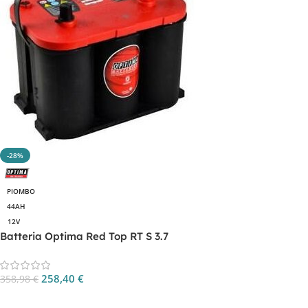
-28%
PIOMBO
44AH
12V
Batteria Optima Red Top RT S 3.7
258,40
€
358,98
€
Aggiungi Al Carrello