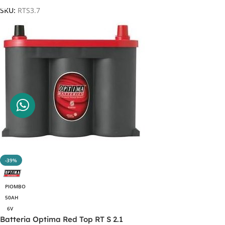
SKU:
RTS3.7
-39%
PIOMBO
50AH
6V
Batteria Optima Red Top RT S 2.1