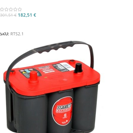
182,51
€
301,51
€
Aggiungi Al Carrello
SKU:
RTS2.1