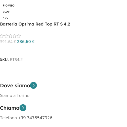
PIOMBO
50AH
12V
Batteria Optima Red Top RT S 4.2
236,60
€
391,64
€
Aggiungi Al Carrello
SKU:
RTS4.2
Dove siamo
Siamo a Torino
Chiama
Telefono
+39 3478547926