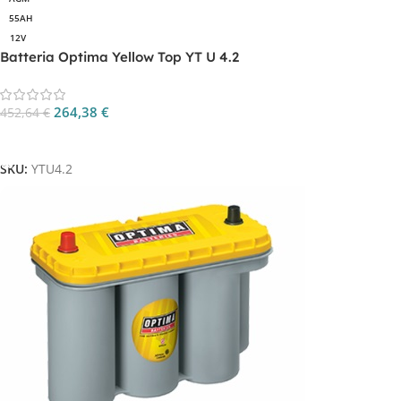
55AH
12V
Batteria Optima Yellow Top YT U 4.2
264,38
€
452,64
€
Aggiungi Al Carrello
SKU:
YTU4.2