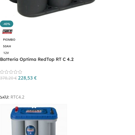
-40%
PIOMBO
50AH
12V
Batteria Optima RedTop RT C 4.2
228,53
€
378,20
€
Aggiungi Al Carrello
SKU:
RTC4.2