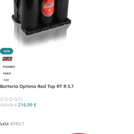
-40%
PIOMBO
44AH
12V
Batteria Optima Red Top RT R 3.7
216,99
€
358,98
€
Aggiungi Al Carrello
SKU:
RTR3.7