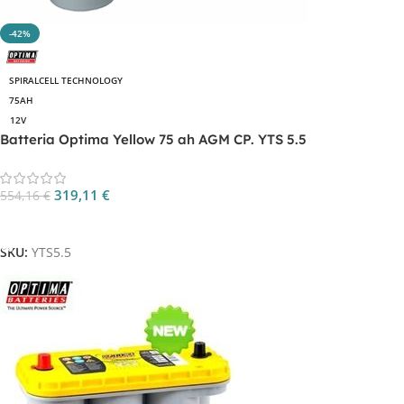
-42%
SPIRALCELL TECHNOLOGY
75AH
12V
Batteria Optima Yellow 75 ah AGM CP. YTS 5.5
319,11
€
554,16
€
Aggiungi Al Carrello
SKU:
YTS5.5