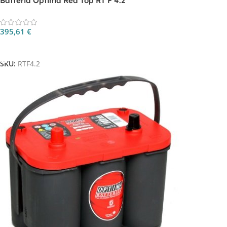
Batteria Optima Red Top RT F 4.2
395,61
€
Aggiungi Al Carrello
SKU:
RTF4.2