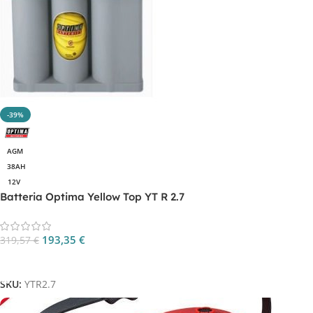
-39%
AGM
38AH
12V
Batteria Optima Yellow Top YT R 2.7
193,35
€
319,57
€
Aggiungi Al Carrello
SKU:
YTR2.7