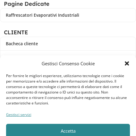
Pagine Dedicate
Raffrescatori Evaporativi Industriali
CLIENTE
Bacheca cliente
Ordini
Gestisci Consenso Cookie
Download
Per fornire le migliori esperienze, utilizziamo tecnologie come i cookie
per memorizzare e/o accedere alle informazioni del dispositivo. Il
Indirizzi
consenso a queste tecnologie ci permetterà di elaborare dati come il
comportamento di navigazione o ID unici su questo sito. Non
acconsentire o ritirare il consenso può influire negativamente su alcune
Metodi di pagamento
caratteristiche e funzioni.
Dettagli account
Gestisci servizi
Lista dei desideri
Accetta