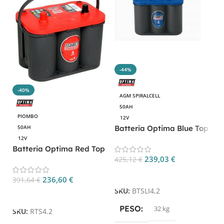
-44%
-40%
AGM SPIRALCELL
50AH
PIOMBO
12V
B
Batteria Optima Blue Top
50AH
B
BT SLI 4.2
12V
Batteria Optima Red Top
239,03
€
5
RT S 4.2
425,12
€
Aggiungi Al Carrello
236,60
€
391,64
€
S
SKU:
BTSLI4,2
Aggiungi Al Carrello
PESO
32 kg
SKU:
RTS4.2