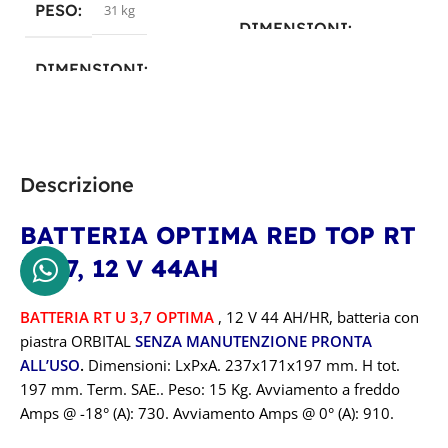
PESO
31 kg
DIMENSIONI
DIMENSIONI
25,4 × 17,5 × 20 cm
25,4 × 17,5 × 20 cm
PRODUTTORE
PRODUTTORE
Descrizione
Optima
Optima
BATTERIA OPTIMA RED TOP RT
TECNOLOGIA
U 3.7, 12 V 44AH
TECNOLOGIA
AGM Spiralcell
BATTERIA
RT U 3,7 OPTIMA
, 12 V 44 AH/HR, batteria con
PIOMBO
piastra ORBITAL
SENZA MANUTENZIONE PRONTA
CAPACITÀ IN AH
ALL’USO
.
Dimensioni: LxPxA. 237x171x197 mm. H tot.
197 mm. Term. SAE.. Peso: 15 Kg. Avviamento a freddo
CAPACITÀ IN AH
50AH
Amps @ -18° (A): 730. Avviamento Amps @ 0° (A): 910.
50AH