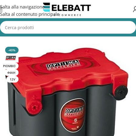
Salta alla navigazione
Salta al contenuto principale
Home
/
CAMION
/
Batterie Camion
/
Batterie Avviamento Camion
-40%
PIOMBO
44AH
12V