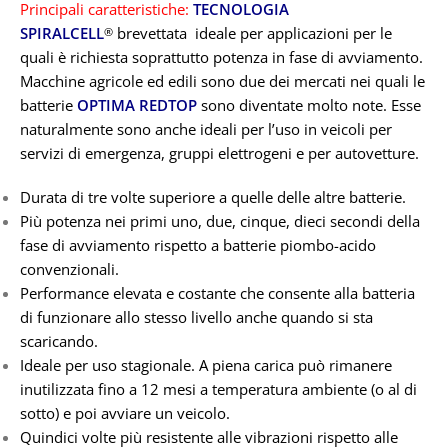
TENSIONE IN VOLT
Principali caratteristiche:
TECNOLOGIA
SPIRALCELL
brevettata ideale per applicazioni per le
®
TENSIONE IN VOLT
quali è richiesta soprattutto potenza in fase di avviamento.
12V
Macchine agricole ed edili sono due dei mercati nei quali le
12V
batterie
OPTIMA REDTOP
sono diventate molto note. Esse
naturalmente sono anche ideali per l’uso in veicoli per
servizi di emergenza, gruppi elettrogeni e per autovetture.
Durata di tre volte superiore a quelle delle altre batterie.
Più potenza nei primi uno, due, cinque, dieci secondi della
fase di avviamento rispetto a batterie piombo-acido
convenzionali.
Performance elevata e costante che consente alla batteria
di funzionare allo stesso livello anche quando si sta
scaricando.
Ideale per uso stagionale. A piena carica può rimanere
inutilizzata fino a 12 mesi a temperatura ambiente (o al di
sotto) e poi avviare un veicolo.
Quindici volte più resistente alle vibrazioni rispetto alle