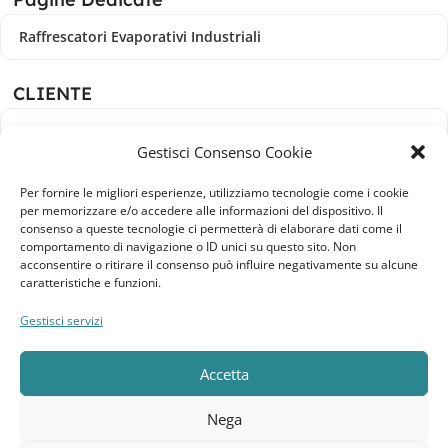
Raffrescatori Evaporativi Industriali
CLIENTE
Bacheca cliente
Gestisci Consenso Cookie
Ordini
Per fornire le migliori esperienze, utilizziamo tecnologie come i cookie
per memorizzare e/o accedere alle informazioni del dispositivo. Il
Download
consenso a queste tecnologie ci permetterà di elaborare dati come il
comportamento di navigazione o ID unici su questo sito. Non
Indirizzi
acconsentire o ritirare il consenso può influire negativamente su alcune
caratteristiche e funzioni.
Metodi di pagamento
Gestisci servizi
Dettagli account
Accetta
Lista dei desideri
Nega