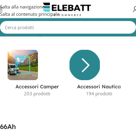
Salta alla navigazione
Salta al contenuto principale
Home
/
Prodotto Capacità in AH
/
66Ah
Visualizzazione di 2 risultati
Accessori Camper
Accessori Nautica
203 prodotti
194 prodotti
66Ah