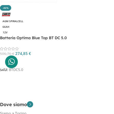
-46%
AGM SPIRALCELL
66AH
12V
Batteria Optima Blue Top BT DC 5.0
274,85
€
506,76
€
Aggiungi Al Carrello
SKU:
BTDC5.0
Dove siamo
Siamo a Torino