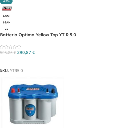
-42%
AGM
66AH
12V
Batteria Optima Yellow Top YT R 5.0
290,87
€
505,86
€
Aggiungi Al Carrello
SKU:
YTR5.0