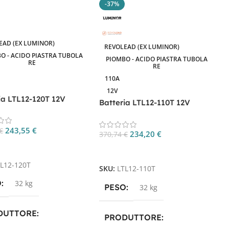
-37%
EAD (EX LUMINOR)
REVOLEAD (EX LUMINOR)
O - ACIDO PIASTRA TUBOLA
PIOMBO - ACIDO PIASTRA TUBOLA
RE
RE
110A
12V
ia LTL12-120T 12V
Batteria LTL12-110T 12V
Deep Cycle Tubolare
110Ah Deep Cycle Tubolare
243,55
€
€
234,20
€
370,74
€
gi Al Carrello
Aggiungi Al Carrello
TL12-120T
SKU:
LTL12-110T
O
32 kg
PESO
32 kg
DUTTORE
PRODUTTORE