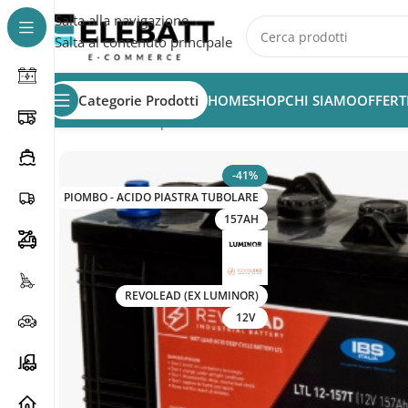
Salta alla navigazione
Salta al contenuto principale
Categorie Prodotti
HOME
SHOP
CHI SIAMO
OFFERT
Home
/
Batterie per Veicoli Elettrici
/
Batterie Golf Cart
/
B
-41%
PIOMBO - ACIDO PIASTRA TUBOLARE
157AH
REVOLEAD (EX LUMINOR)
12V