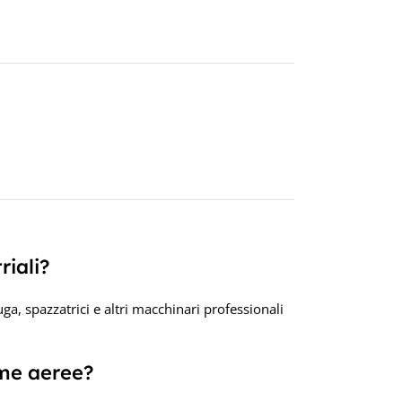
Lumi
(ex L
TEC
Piomb
tubol
CAPA
120A
riali?
TEN
ga, spazzatrici e altri macchinari professionali
12V
rme aeree?