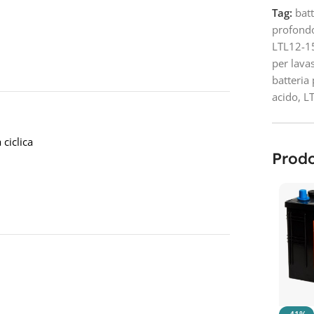
Tag:
bat
profond
LTL12-1
per lava
batteria 
acido
,
L
ciclica
Prodo