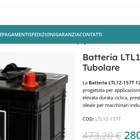
E
PAGAMENTI
SPEDIZIONI
GARANZIA
CONTATTI
atteria LTL12-157T 12V 157Ah Deep Cycle Tubolare
Batteria LTL
Tubolare
La
Batteria LTL12-157T 
progettata per applicazioni 
elevata durata ciclica, pres
ideale per macchinari indust
COD:
LTL12-157T
28
473,20
€