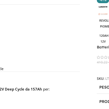
-41%
REVOL
PIOMB
120AH
12V
Batter
120Ah 
410,22
le
Aggiun
SKU:
L
PES
2V Deep Cycle da 157Ah
per:
PRO