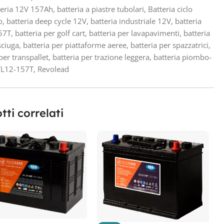
teria 12V 157Ah
,
batteria a piastre tubolari
,
Batteria ciclo
o
,
batteria deep cycle 12V
,
batteria industriale 12V
,
batteria
57T
,
batteria per golf cart
,
batteria per lavapavimenti
,
batteria
sciuga
,
batteria per piattaforme aeree
,
batteria per spazzatrici
,
per transpallet
,
batteria per trazione leggera
,
batteria piombo-
TL12-157T
,
Revolead
tti correlati