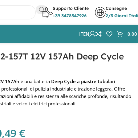
Supporto Cliente
Consegne
+39 3478547926
2/3 Giorni Ital
IT
EN
0,0
12-157T 12V 157Ah Deep Cycle
12V 157Ah
è una batteria
Deep Cycle a piastre tubolari
professionali di pulizia industriale e trazione leggera. Offre
tazioni affidabili e resistenza alle scariche profonde, risultando
riali e veicoli elettrici professionali.
0,49
€