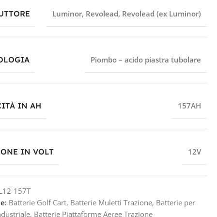
UTTORE
Luminor
,
Revolead
,
Revolead (ex Luminor)
OLOGIA
Piombo – acido piastra tubolare
ITÀ IN AH
157AH
IONE IN VOLT
12V
L12-157T
e:
Batterie Golf Cart
,
Batterie Muletti Trazione
,
Batterie per
ndustriale
,
Batterie Piattaforme Aeree Trazione