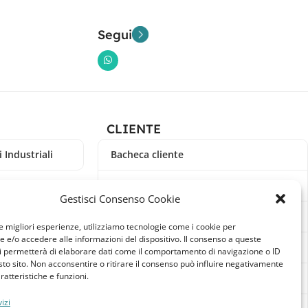
Segui
CLIENTE
 Industriali
Bacheca cliente
Ordini
Gestisci Consenso Cookie
Download
le migliori esperienze, utilizziamo tecnologie come i cookie per
e/o accedere alle informazioni del dispositivo. Il consenso a queste
Indirizzi
i permetterà di elaborare dati come il comportamento di navigazione o ID
sto sito. Non acconsentire o ritirare il consenso può influire negativamente
ratteristiche e funzioni.
Metodi di pagamento
izi