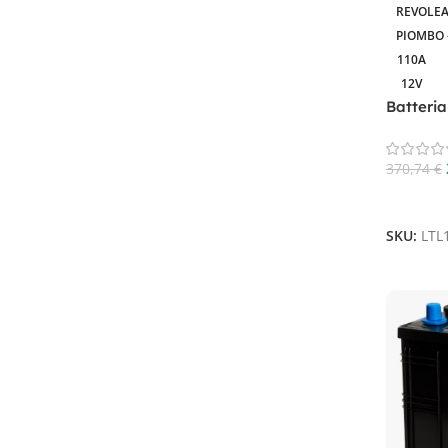
Piombo - acido piastra tubolare
4
REVOLEA
PIOMBO 
110A
12V
Filtra Per Tensione In Volt
Batteri
Cycle T
12V
4
370,74
€
Aggiungi
Filtra Per Capacità In AH
SKU:
LTL
110A
1
120Ah
1
157AH
1
72Ah
1