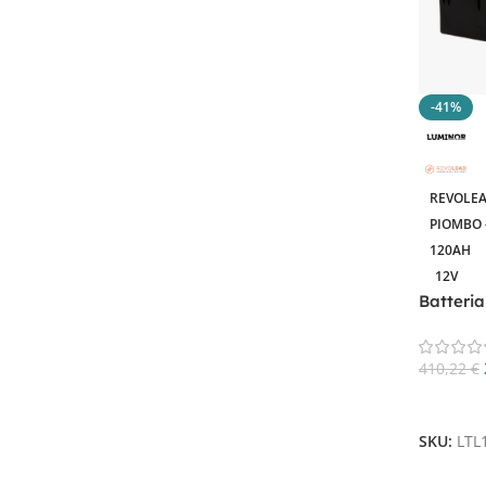
-41%
REVOLEA
PIOMBO 
120AH
12V
Batteri
Cycle T
410,22
€
Aggiungi
SKU:
LTL