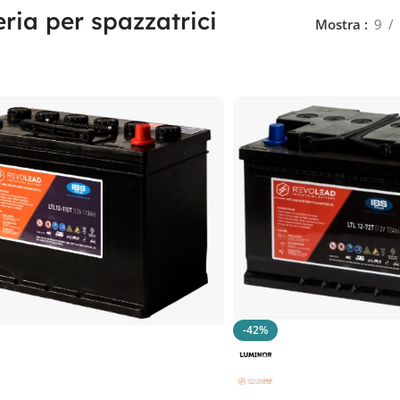
eria per spazzatrici
Mostra
9
-42%