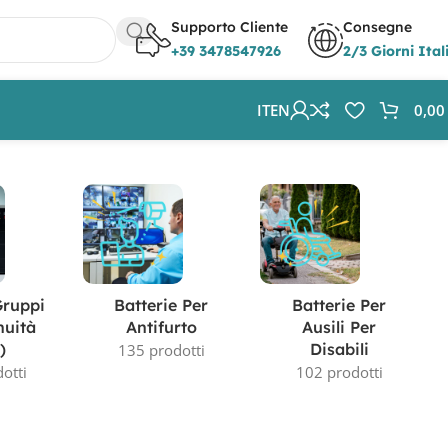
Supporto Cliente
Consegne
+39 3478547926
2/3 Giorni Ital
IT
EN
0,0
Visualizzazione di 4 risultati
Gruppi
Batterie Per
Batterie Per
nuità
Antifurto
Ausili Per
)
Disabili
135 prodotti
otti
102 prodotti