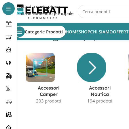
Salta alla navigazione
Salta al contenuto principale
Categorie Prodotti
HOME
SHOP
CHI SIAMO
OFFERT
Home
/
Prodotti taggati “batteria per spazzatrici”
Accessori
Accessori
Camper
Nautica
203 prodotti
194 prodotti