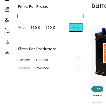
batt
Filtra Per Prezzo
Prezzo:
150 €
—
290 €
Filtra
Filtra Per Produttore
Luminor
4
Revolead
4
Revolead (ex Luminor)
4
-37%
Filtra Per Tecnologia