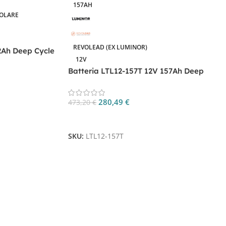
157AH
BOLARE
REVOLEAD (EX LUMINOR)
2Ah Deep Cycle
12V
Batteria LTL12-157T 12V 157Ah Deep
Cycle Tubolare
280,49
€
473,20
€
Aggiungi Al Carrello
SKU:
LTL12-157T