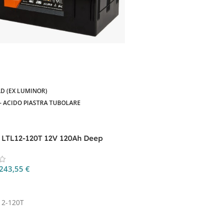
D (EX LUMINOR)
- ACIDO PIASTRA TUBOLARE
a LTL12-120T 12V 120Ah Deep
ubolare
243,55
€
 Al Carrello
12-120T