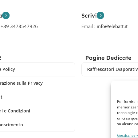
a
Scrivi
o
+39 3478547926
Email :
info@elebatt.it
R
Pagine Dedicate
 Policy
Raffrescatori Evaporativi
razione sulla Privacy
nt
Per fornire 
memorizzare 
i e Condizioni
tecnologie c
unici su que
su alcune ca
noscimento
Gestisci serv