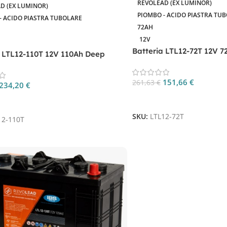
REVOLEAD (EX LUMINOR)
D (EX LUMINOR)
PIOMBO - ACIDO PIASTRA TU
- ACIDO PIASTRA TUBOLARE
72AH
12V
Batteria LTL12-72T 12V 7
a LTL12-110T 12V 110Ah Deep
Tubolare
ubolare
151,66
€
261,63
€
234,20
€
Aggiungi Al Carrello
 Al Carrello
SKU:
LTL12-72T
12-110T