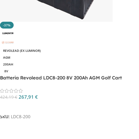
-37%
REVOLEAD (EX LUMINOR)
AGM
200AH
8V
Batteria Revolead LDC8-200 8V 200Ah AGM Golf Cart
267,91
€
424,19
€
Aggiungi Al Carrello
SKU:
LDC8-200