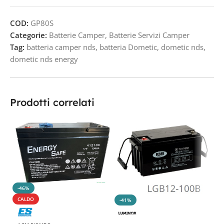
COD:
GP80S
Categorie:
Batterie Camper
,
Batterie Servizi Camper
Tag:
batteria camper nds
,
batteria Dometic
,
dometic nds
,
dometic nds energy
Prodotti correlati
-46%
CALDO
-41%