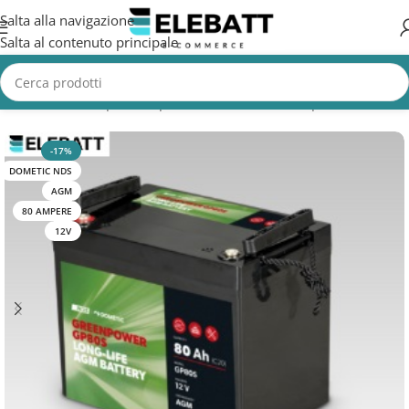
Salta alla navigazione
Salta al contenuto principale
Home
/
Batterie per Camper
/
Batterie Servizi Camper
-17%
DOMETIC NDS
AGM
80 AMPERE
12V