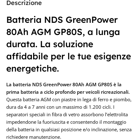
Descrizione
TECNOLOGIA
AGM
CAPACITÀ IN AH
Batteria NDS GreenPower
CAPACITÀ IN AH
80Ah AGM GP80S, a lunga
104Ah
100A
durata. La soluzione
TENSIONE IN VOLT
affidabile per le tue esigenze
TENSIONE IN VOLT
energetiche.
12V
12V
La batteria NDS GreenPower 80Ah AGM GP80S
è la
prima batteria a ciclo profondo per veicoli ricreazionali.
Questa batteria AGM con piastre in lega di ferro e piombo,
dura da 4 a 7 anni con un massimo di 1.200 cicli. I
separatori speciali in fibra di vetro assorbono l’elettrolita
impedendone la fuoriuscita e consentendo il montaggio
della batteria in qualsiasi posizione e/o inclinazione, senza
richiedere manutenzione.