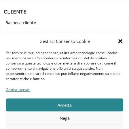
CLIENTE
Bacheca cliente
Ordini
Gestisci Consenso Cookie
Download
Per fornire le migliori esperienze, utilizziamo tecnologie come i cookie
per memorizzare e/o accedere alle informazioni del dispositivo. Il
Indirizzi
consenso a queste tecnologie ci permetterà di elaborare dati come il
comportamento di navigazione o ID unici su questo sito. Non
acconsentire o ritirare il consenso può influire negativamente su alcune
Metodi di pagamento
caratteristiche e funzioni.
Dettagli account
Gestisci servizi
Lista dei desideri
Accetta
Nega
Elebatt.it © 2023
Realizzato da
Kingart.it
.