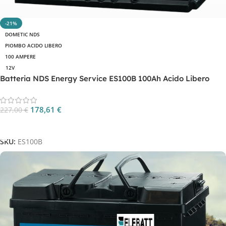
-21%
DOMETIC NDS
PIOMBO ACIDO LIBERO
100 AMPERE
12V
Batteria NDS Energy Service ES100B 100Ah Acido Libero
178,61
€
227,00
€
Aggiungi Al Carrello
SKU:
ES100B