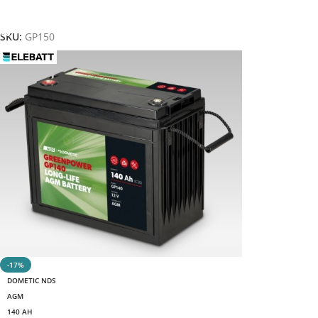
Aggiungi Al Carrello
SKU:
GP150
-17%
DOMETIC NDS
AGM
140 AH