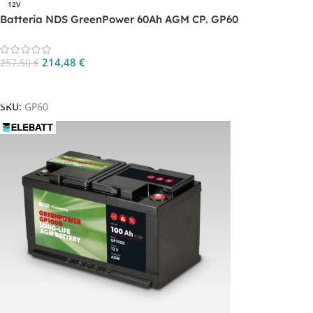
12V
Batteria NDS GreenPower 60Ah AGM CP. GP60
214,48
€
257,50
€
Aggiungi Al Carrello
SKU:
GP60