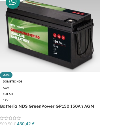
-16%
DOMETIC NDS
AGM
150 AH
12V
Batteria NDS GreenPower GP150 150Ah AGM
430,42
€
509,50
€