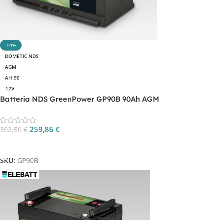
-14%
DOMETIC NDS
AGM
AH 90
12V
Batteria NDS GreenPower GP90B 90Ah AGM
259,86
€
302,50
€
Aggiungi Al Carrello
SKU:
GP90B