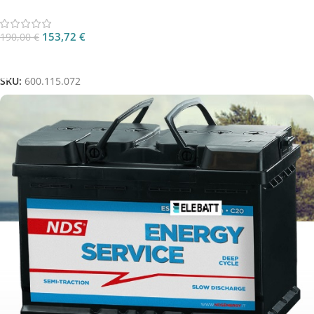
153,72
€
190,00
€
Aggiungi Al Carrello
SKU:
600.115.072