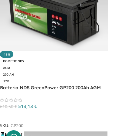
-16%
DOMETIC NDS
AGM
200 AH
12V
Batteria NDS GreenPower GP200 200Ah AGM
513,13
€
610,50
€
Aggiungi Al Carrello
SKU:
GP200