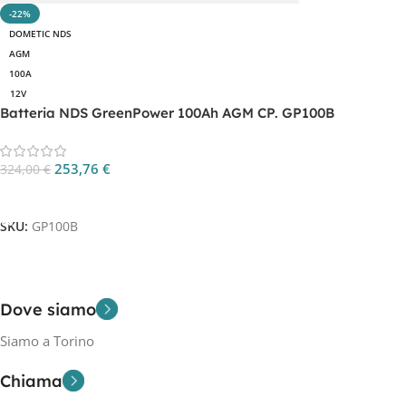
-22%
DOMETIC NDS
AGM
100A
12V
Batteria NDS GreenPower 100Ah AGM CP. GP100B
253,76
€
324,00
€
Aggiungi Al Carrello
SKU:
GP100B
Dove siamo
Siamo a Torino
Chiama