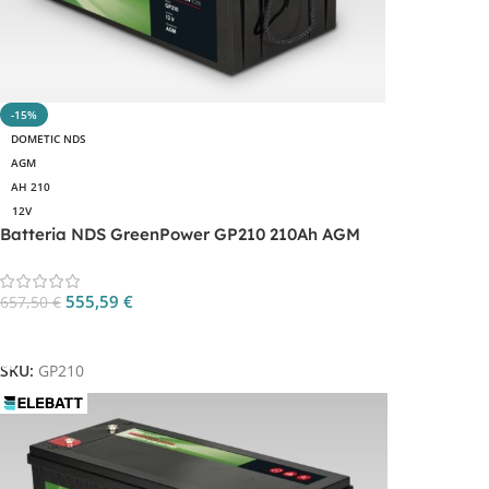
-15%
DOMETIC NDS
AGM
AH 210
12V
Batteria NDS GreenPower GP210 210Ah AGM
555,59
€
657,50
€
Aggiungi Al Carrello
SKU:
GP210