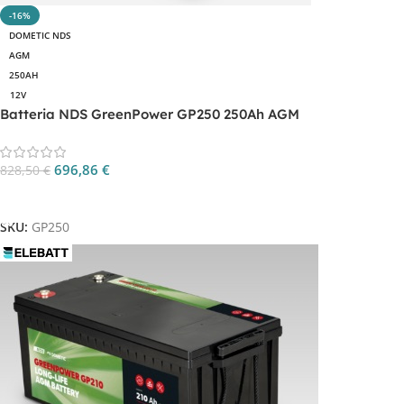
-16%
DOMETIC NDS
AGM
250AH
12V
Batteria NDS GreenPower GP250 250Ah AGM
696,86
€
828,50
€
Aggiungi Al Carrello
SKU:
GP250