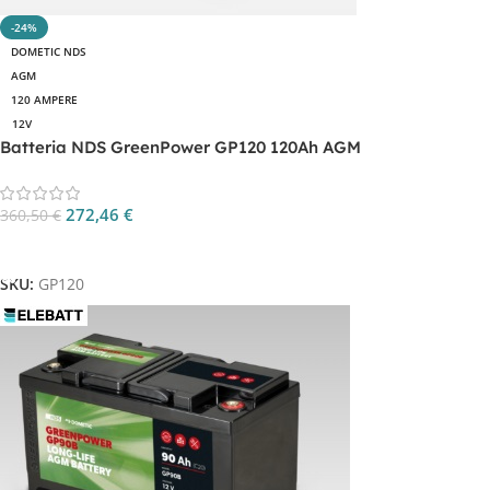
-24%
DOMETIC NDS
AGM
120 AMPERE
12V
Batteria NDS GreenPower GP120 120Ah AGM
272,46
€
360,50
€
Aggiungi Al Carrello
SKU:
GP120