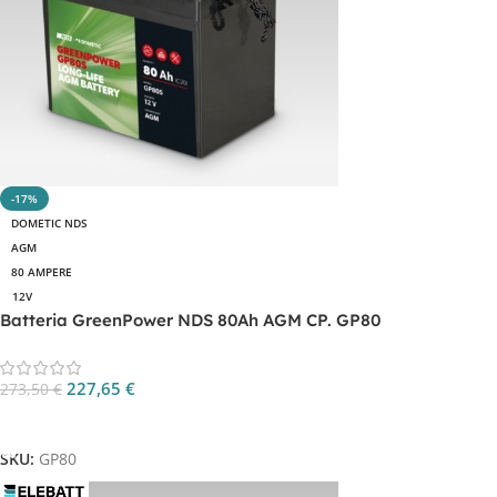
-17%
DOMETIC NDS
AGM
80 AMPERE
12V
Batteria GreenPower NDS 80Ah AGM CP. GP80
227,65
€
273,50
€
Aggiungi Al Carrello
SKU:
GP80