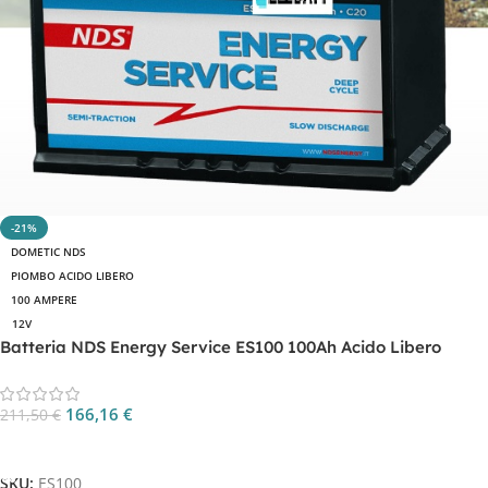
-21%
DOMETIC NDS
PIOMBO ACIDO LIBERO
100 AMPERE
12V
Batteria NDS Energy Service ES100 100Ah Acido Libero
166,16
€
211,50
€
Aggiungi Al Carrello
SKU:
ES100