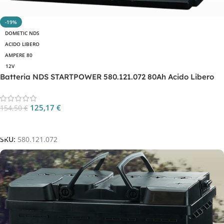
-19%
DOMETIC NDS
ACIDO LIBERO
AMPERE 80
12V
Batteria NDS STARTPOWER 580.121.072 80Ah Acido Libero
125,17
€
154,50
€
Aggiungi Al Carrello
SKU:
580.121.072