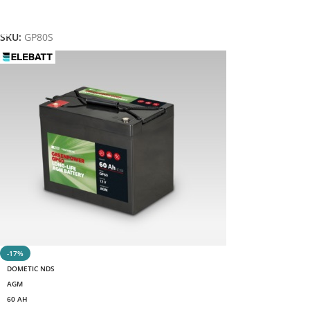
Aggiungi Al Carrello
SKU:
GP80S
-17%
DOMETIC NDS
AGM
60 AH