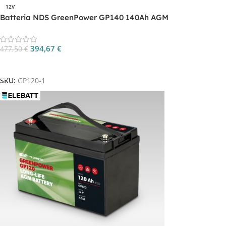
12V
Batteria NDS GreenPower GP140 140Ah AGM
394,67
€
477,50
€
Aggiungi Al Carrello
SKU:
GP120-1