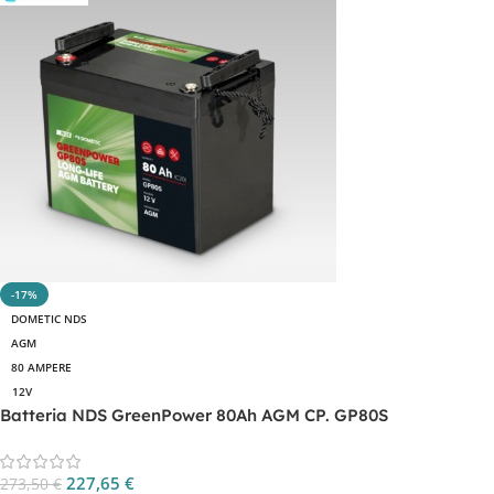
-17%
DOMETIC NDS
AGM
80 AMPERE
12V
Batteria NDS GreenPower 80Ah AGM CP. GP80S
227,65
€
273,50
€