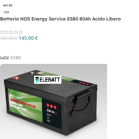
AH 80
12V
Batteria NDS Energy Service ES80 80Ah Acido Libero
145,00
€
185,00
€
Aggiungi Al Carrello
SKU:
ES80