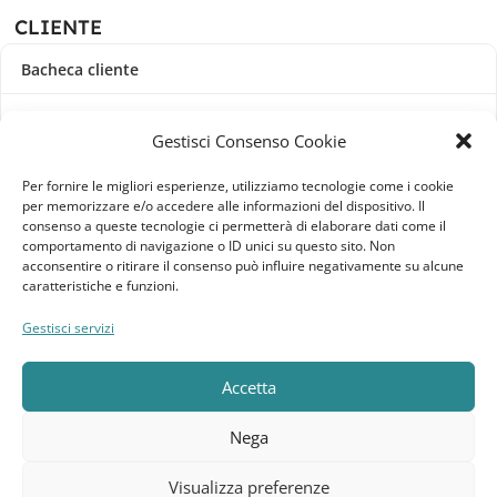
CLIENTE
Bacheca cliente
Ordini
Gestisci Consenso Cookie
Download
Per fornire le migliori esperienze, utilizziamo tecnologie come i cookie
per memorizzare e/o accedere alle informazioni del dispositivo. Il
Indirizzi
consenso a queste tecnologie ci permetterà di elaborare dati come il
comportamento di navigazione o ID unici su questo sito. Non
acconsentire o ritirare il consenso può influire negativamente su alcune
Metodi di pagamento
caratteristiche e funzioni.
Dettagli account
Gestisci servizi
Lista dei desideri
Accetta
Nega
Elebatt.it © 2023
Realizzato da
Kingart.it
.
Visualizza preferenze