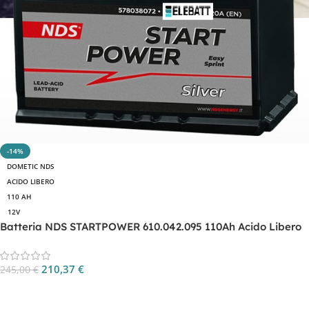
-14%
DOMETIC NDS
ACIDO LIBERO
110 AH
12V
Batteria NDS STARTPOWER 610.042.095 110Ah Acido Libero
210,37
€
245,00
€
Aggiungi Al Carrello