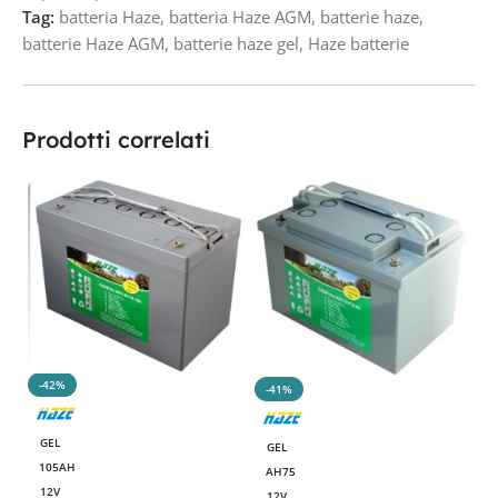
Tag:
batteria Haze
,
batteria Haze AGM
,
batterie haze
,
batterie Haze AGM
,
batterie haze gel
,
Haze batterie
Prodotti correlati
-42%
-41%
B
7
GEL
GEL
105AH
3
AH75
12V
12V