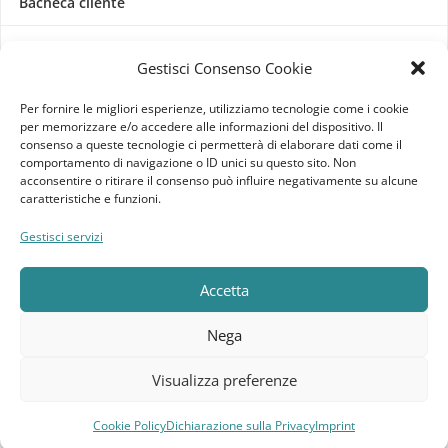
Bacheca cliente
Ordini
Gestisci Consenso Cookie
Download
Per fornire le migliori esperienze, utilizziamo tecnologie come i cookie
per memorizzare e/o accedere alle informazioni del dispositivo. Il
Indirizzi
consenso a queste tecnologie ci permetterà di elaborare dati come il
comportamento di navigazione o ID unici su questo sito. Non
acconsentire o ritirare il consenso può influire negativamente su alcune
Metodi di pagamento
caratteristiche e funzioni.
Dettagli account
Gestisci servizi
Lista dei desideri
Accetta
Nega
Elebatt.it © 2023
Realizzato da
Kingart.it
.
Visualizza preferenze
Cookie Policy
Dichiarazione sulla Privacy
Imprint
Compara
Lista dei desideri
Carrello
Menu