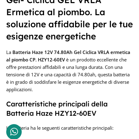
TENSIONE IN VOLT
TENSIONE IN VOLT
Ermetica al piombo. La
12V
12V
soluzione affidabile per le tue
esigenze energetiche
La
Batteria Haze 12V 74.80Ah Gel
Ciclica VRLA ermetica
al piombo CP. HZY12-60EV
è un prodotto eccellente che
offre prestazioni affidabili e una lunga durata. Con una
tensione di 12V e una capacità di 74.80ah, questa batteria
è in grado di soddisfare le esigenze energetiche di diverse
applicazioni.
Caratteristiche principali della
Batteria Haze HZY12-60EV
La Batteria ha le seguenti caratteristiche principali: