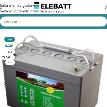
Salta alla navigazione
Salta al contenuto principale
Home
/
MACCHINE PULIZIA
/
Lavasciuga pavimenti
-39%
GEL
74.80AH
12V