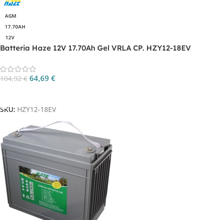
AGM
17.70AH
12V
Batteria Haze 12V 17.70Ah Gel VRLA CP. HZY12-18EV
64,69
€
104,92
€
Aggiungi Al Carrello
SKU:
HZY12-18EV