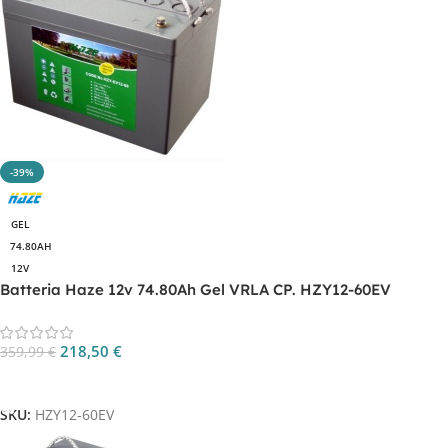
-39%
GEL
74.80AH
12V
Batteria Haze 12v 74.80Ah Gel VRLA CP. HZY12-60EV
218,50
€
359,99
€
Aggiungi Al Carrello
SKU:
HZY12-60EV