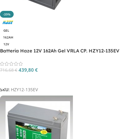
-39%
GEL
162AH
12V
Batteria Haze 12V 162Ah Gel VRLA CP. HZY12-135EV
439,80
€
716,68
€
Aggiungi Al Carrello
SKU:
HZY12-135EV