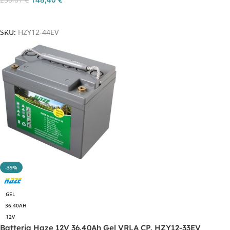
250,01
€
Aggiungi Al Carrello
SKU:
HZY12-44EV
-39%
GEL
36.40AH
12V
Batteria Haze 12V 36.40Ah Gel VRLA CP. HZY12-33EV