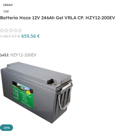
246AH
12V
Batteria Haze 12V 246Ah Gel VRLA CP. HZY12-200EV
659,56
€
1.067,97
€
Aggiungi Al Carrello
SKU:
HZY12-200EV
-39%