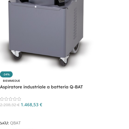
-34%
BIEMMEDUE
Aspiratore industriale a batteria Q-BAT
1.468,53
€
2.208,32
€
Aggiungi Al Carrello
SKU:
QBAT