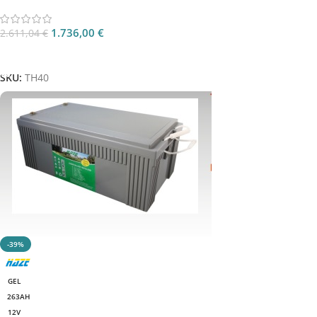
1.736,00
€
2.611,04
€
Aggiungi Al Carrello
SKU:
TH40
-39%
GEL
263AH
12V