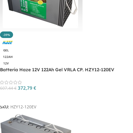
-39%
GEL
122AH
12V
Batteria Haze 12V 122Ah Gel VRLA CP. HZY12-120EV
372,79
€
607,44
€
Aggiungi Al Carrello
SKU:
HZY12-120EV