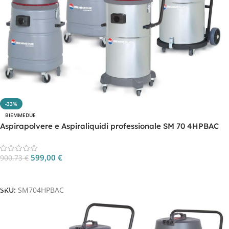
-33%
BIEMMEDUE
Aspirapolvere e Aspiraliquidi professionale SM 70 4HPBAC
599,00
€
900,73
€
Aggiungi Al Carrello
SKU:
SM704HPBAC