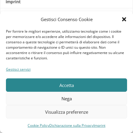
Imprint
Termini e Condizioni
Gestisci Consenso Cookie
Disconoscimento
Per fornire le migliori esperienze, utilizziamo tecnologie come i cookie
per memorizzare e/o accedere alle informazioni del dispositivo. Il
consenso a queste tecnologie ci permetterà di elaborare dati come il
Pagine Dedicate
comportamento di navigazione o ID unici su questo sito. Non
acconsentire o ritirare il consenso può influire negativamente su alcune
Raffrescatori Evaporativi Industriali
caratteristiche e funzioni.
Gestisci servizi
CLIENTE
Bacheca cliente
Accetta
Ordini
Nega
Download
Visualizza preferenze
Indirizzi
Cookie Policy
Dichiarazione sulla Privacy
Imprint
Compara
Lista dei desideri
Carrello
Menu