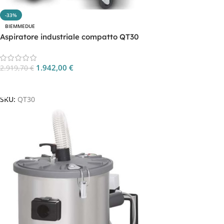
-33%
BIEMMEDUE
Aspiratore industriale compatto QT30
1.942,00
€
2.919,70
€
Aggiungi Al Carrello
SKU:
QT30