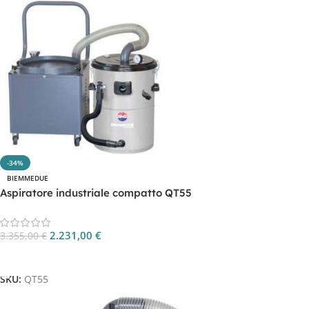
-34%
BIEMMEDUE
Aspiratore industriale compatto QT55
2.231,00
€
3.355,00
€
Aggiungi Al Carrello
SKU:
QT55