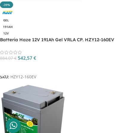
-39%
GEL
191AH
12V
Batteria Haze 12V 191Ah Gel VRLA CP. HZY12-160EV
542,57
€
884,07
€
Aggiungi Al Carrello
SKU:
HZY12-160EV