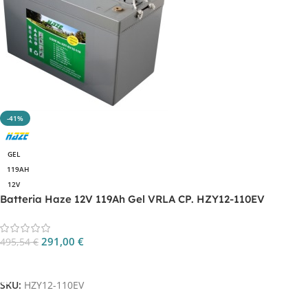
-41%
GEL
119AH
12V
Batteria Haze 12V 119Ah Gel VRLA CP. HZY12-110EV
291,00
€
495,54
€
Aggiungi Al Carrello
SKU:
HZY12-110EV