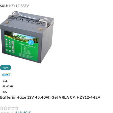
SKU:
HZY12-55EV
-41%
GEL
45.40AH
12V
Batteria Haze 12V 45.40Ah Gel VRLA CP. HZY12-44EV
148,40
€