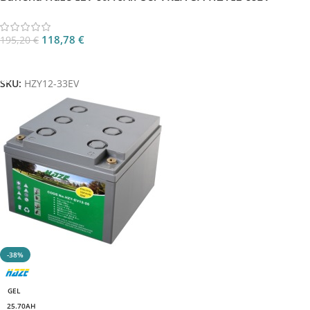
118,78
€
195,20
€
Aggiungi Al Carrello
SKU:
HZY12-33EV
-38%
GEL
25.70AH