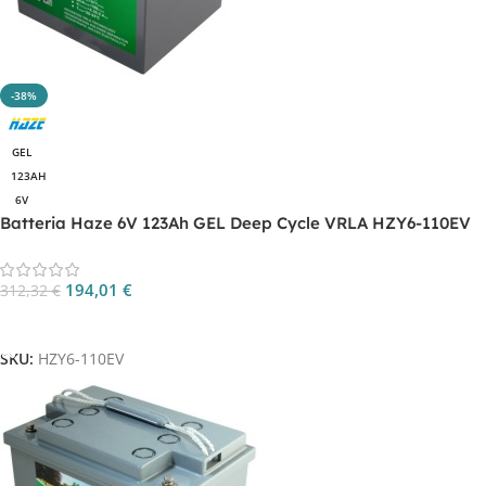
-38%
GEL
123AH
6V
Batteria Haze 6V 123Ah GEL Deep Cycle VRLA HZY6-110EV
194,01
€
312,32
€
Aggiungi Al Carrello
SKU:
HZY6-110EV