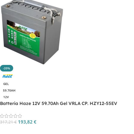
-39%
GEL
59.70AH
12V
Batteria Haze 12V 59.70Ah Gel VRLA CP. HZY12-55EV
193,82
€
317,21
€
Aggiungi Al Carrello