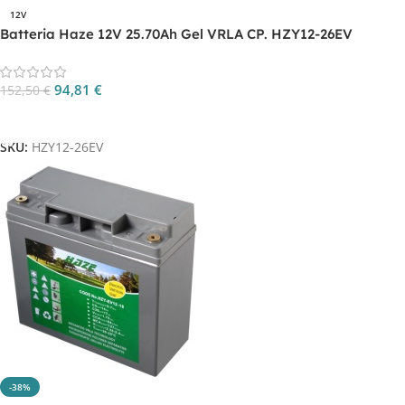
12V
Batteria Haze 12V 25.70Ah Gel VRLA CP. HZY12-26EV
94,81
€
152,50
€
Aggiungi Al Carrello
SKU:
HZY12-26EV
-38%