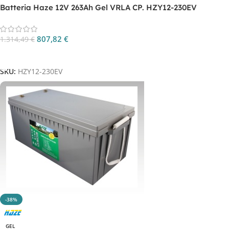
Batteria Haze 12V 263Ah Gel VRLA CP. HZY12-230EV
807,82
€
1.314,49
€
Aggiungi Al Carrello
SKU:
HZY12-230EV
-38%
GEL