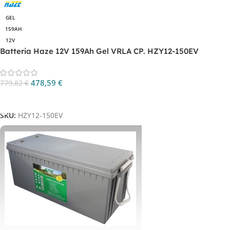
GEL
159AH
12V
Batteria Haze 12V 159Ah Gel VRLA CP. HZY12-150EV
478,59
€
779,82
€
Aggiungi Al Carrello
SKU:
HZY12-150EV