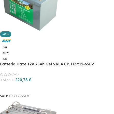
-41%
GEL
AH75
12V
Batteria Haze 12V 75Ah Gel VRLA CP. HZY12-65EV
220,78
€
374,55
€
Aggiungi Al Carrello
SKU:
HZY12-65EV