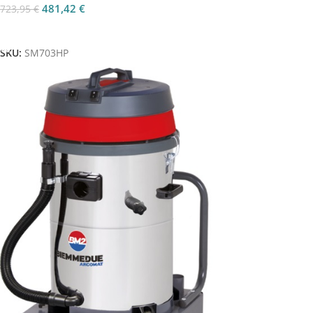
481,42
€
723,95
€
Aggiungi Al Carrello
SKU:
SM703HP