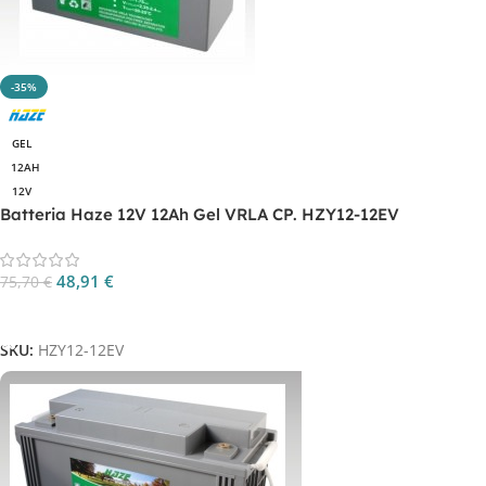
-35%
GEL
12AH
12V
Batteria Haze 12V 12Ah Gel VRLA CP. HZY12-12EV
48,91
€
75,70
€
Aggiungi Al Carrello
SKU:
HZY12-12EV