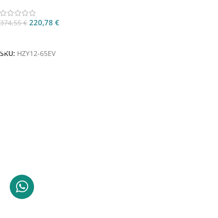
220,78
€
374,55
€
Aggiungi Al Carrello
SKU:
HZY12-65EV