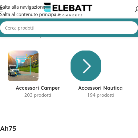
Salta alla navigazione
Salta al contenuto principale
Home
/
Prodotto Capacità in AH
/
Ah75
Visualizzazione del risultato
Accessori Camper
Accessori Nautica
203 prodotti
194 prodotti
Ah75