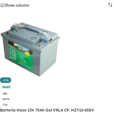
Show column
-41%
GEL
AH75
12V
Batteria Haze 12V 75Ah Gel VRLA CP. HZY12-65EV