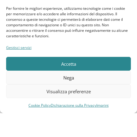
Per fornire le migliori esperienze, utilizziamo tecnologie come i cookie
Termini e Condizioni
per memorizzare e/o accedere alle informazioni del dispositivo. Il
consenso a queste tecnologie ci permetterà di elaborare dati come il
comportamento di navigazione o ID unici su questo sito. Non
Disconoscimento
acconsentire o ritirare il consenso può influire negativamente su alcune
caratteristiche e funzioni.
Pagine Dedicate
Gestisci servizi
Raffrescatori Evaporativi Industriali
Accetta
CLIENTE
Nega
Bacheca cliente
Visualizza preferenze
Ordini
Cookie Policy
Dichiarazione sulla Privacy
Imprint
Compara
Lista dei desideri
Carrello
Menu
Download
Indirizzi