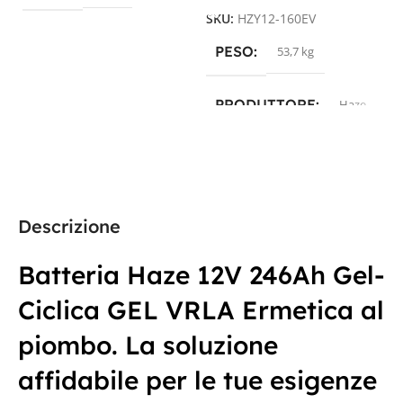
SKU:
HZY12-160EV
S
PESO
53,7 kg
PRODUTTORE
Haze
TECNOLOGIA
GEL
CAPACITÀ IN AH
Descrizione
191Ah
Batteria Haze 12V 246Ah Gel-
Ciclica GEL VRLA Ermetica al
TENSIONE IN VOLT
piombo. La soluzione
12V
affidabile per le tue esigenze