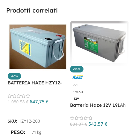
Prodotti correlati
-39%
-40%
BATTERIA HAZE HZY12-
GEL
200
191AH
12V
647,75
€
1.080,58
€
Batteria Haze 12V 191Ah
Aggiungi Al Carrello
Gel VRLA CP. HZY12-
B
160EV
G
SKU:
HZY12-200
542,57
€
884,07
€
1
7
PESO
71 kg
Aggiungi Al Carrello