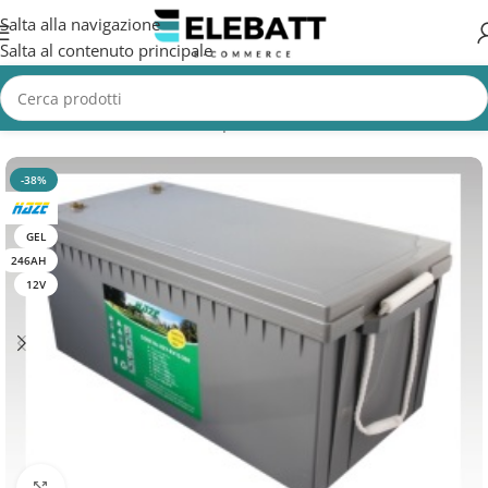
Salta alla navigazione
Salta al contenuto principale
Home
/
MACCHINE PULIZIA
/
Spazzatrici
-38%
GEL
246AH
12V
Clicca per ingrandire