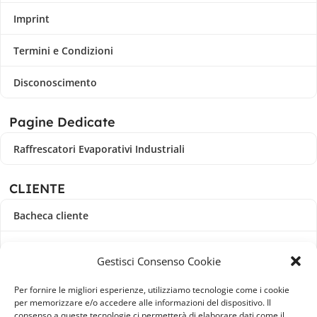
Imprint
Termini e Condizioni
Disconoscimento
Pagine Dedicate
Raffrescatori Evaporativi Industriali
CLIENTE
Bacheca cliente
Ordini
Gestisci Consenso Cookie
Download
Per fornire le migliori esperienze, utilizziamo tecnologie come i cookie
per memorizzare e/o accedere alle informazioni del dispositivo. Il
Indirizzi
consenso a queste tecnologie ci permetterà di elaborare dati come il