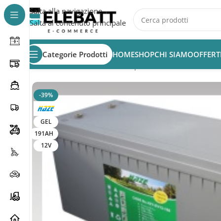
Salta alla navigazione
Salta al contenuto principale
Categorie Prodotti
HOME
SHOP
CHI SIAMO
OFFERT
Home
/
MACCHINE PULIZIA
/
Aspiratori industriali
/
Batte
-39%
GEL
191AH
12V