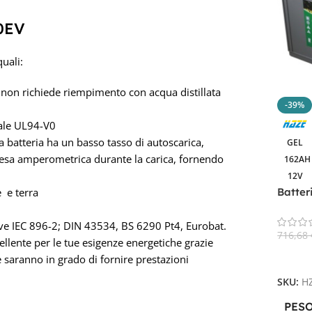
60EV
quali:
a e non richiede riempimento con acqua distillata
-39%
iale UL94-V0
La batteria ha un basso tasso di autoscarica,
GEL
 resa amperometrica durante la carica, fornendo
162AH
12V
Batter
e e terra
VRLA 
ve IEC 896-2; DIN 43534, BS 6290 Pt4, Eurobat.
716,68
llente per le tue esigenze energetiche grazie
Aggiun
 e saranno in grado di fornire prestazioni
SKU:
H
PES