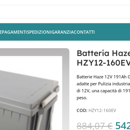
E
PAGAMENTI
SPEDIZIONI
GARANZIA
CONTATTI
ria Haze 12V 191Ah Gel VRLA CP. HZY12-160EV
Batteria Haz
HZY12-160E
Batterie Haze 12V 191Ah G
adatte per Pulizia industri
di 12V, una capacità di 1
peso.
COD:
HZY12-160EV
54
884,07
€