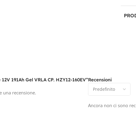
PRO
TEC
CAPA
162A
ze 12V 191Ah Gel VRLA CP. HZY12-160EV”
Recensioni
TEN
e una recensione.
12V
Ancora non ci sono rec