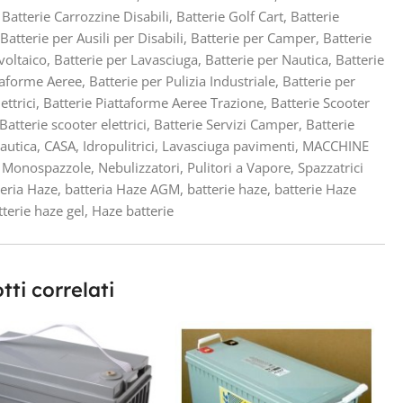
Batterie Carrozzine Disabili
,
Batterie Golf Cart
,
Batterie
Batterie per Ausili per Disabili
,
Batterie per Camper
,
Batterie
voltaico
,
Batterie per Lavasciuga
,
Batterie per Nautica
,
Batterie
taforme Aeree
,
Batterie per Pulizia Industriale
,
Batterie per
ettrici
,
Batterie Piattaforme Aeree Trazione
,
Batterie Scooter
Batterie scooter elettrici
,
Batterie Servizi Camper
,
Batterie
Nautica
,
CASA
,
Idropulitrici
,
Lavasciuga pavimenti
,
MACCHINE
Monospazzole
,
Nebulizzatori
,
Pulitori a Vapore
,
Spazzatrici
teria Haze
,
batteria Haze AGM
,
batterie haze
,
batterie Haze
tterie haze gel
,
Haze batterie
tti correlati