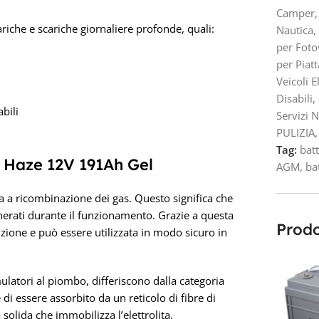
Camper
,
riche e scariche giornaliere profonde, quali:
Nautica
,
per Foto
per Piat
Veicoli El
Disabili
,
abili
Servizi 
PULIZIA
,
Tag:
bat
a Haze 12V 191Ah Gel
AGM
,
ba
ia a ricombinazione dei gas. Questo significa che
nerati durante il funzionamento. Grazie a questa
Prodo
zione e può essere utilizzata in modo sicuro in
ulatori al piombo, differiscono dalla categoria
 di essere assorbito da un reticolo di fibre di
olida che immobilizza l’elettrolita.