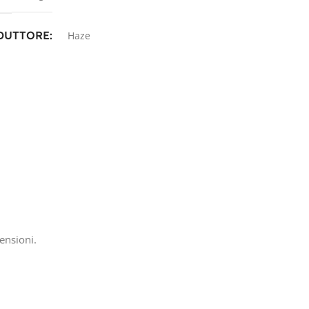
DUTTORE
Haze
NOLOGIA
GEL
CITÀ IN AH
h
SIONE IN VOLT
ensioni.