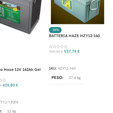
-39%
BATTERIA HAZE HZY12-160
537,79
€
888,40
€
Aggiungi Al Carrello
B
V
SKU:
HZY12-160
ia Haze 12V 162Ah Gel
CP. HZY12-135EV
7
PESO
57,4 kg
439,80
€
€
gi Al Carrello
S
ZY12-135EV
O
52 kg