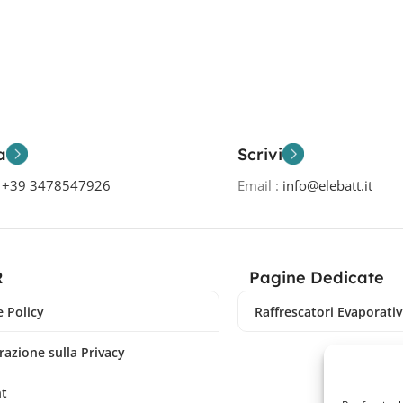
a
Scrivi
o
+39 3478547926
Email :
info@elebatt.it
R
Pagine Dedicate
 Policy
Raffrescatori Evaporativi
razione sulla Privacy
nt