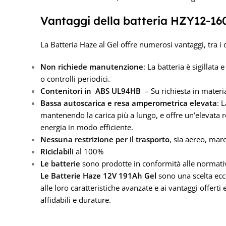
Vantaggi della batteria HZY12-1
La Batteria Haze al Gel offre numerosi vantaggi, tra i 
Non richiede manutenzione
: La batteria è sigillat
o controlli periodici.
Contenitori in ABS UL94HB
– Su richiesta in mater
Bassa autoscarica e resa amperometrica elevata
: 
mantenendo la carica più a lungo, e offre un’elevata
energia in modo efficiente.
Nessuna restrizione per il trasporto
, sia aereo, mar
Riciclabili
al 100%
Le batterie
sono prodotte in conformità alle normati
Le Batterie Haze 12V 191Ah Gel
sono una scelta ecce
alle loro caratteristiche avanzate e ai vantaggi offerti
affidabili e durature.