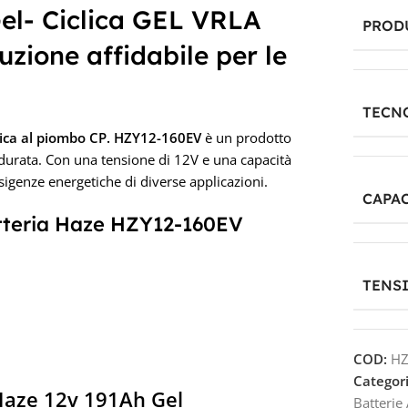
el- Ciclica GEL VRLA
PROD
uzione affidabile per le
TECN
tica al piombo CP. HZY12-160EV
è un prodotto
a durata. Con una tensione di 12V e una capacità
esigenze energetiche di diverse applicazioni.
CAPAC
Batteria Haze HZY12-160EV
TENS
COD:
HZ
Categori
 Haze 12v 191Ah Gel
Batterie