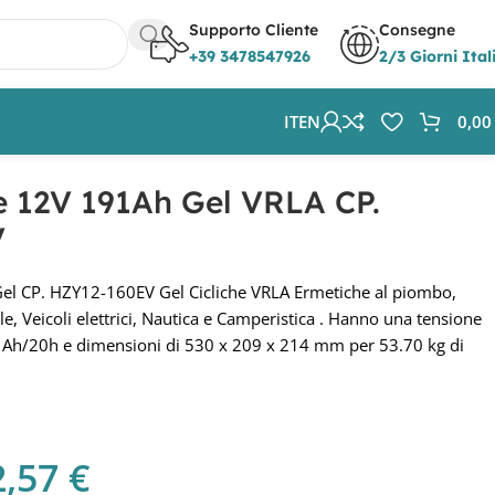
Supporto Cliente
Consegne
+39 3478547926
2/3 Giorni Ital
IT
EN
0,0
e 12V 191Ah Gel VRLA CP.
V
el CP. HZY12-160EV Gel Cicliche VRLA Ermetiche al piombo,
ale, Veicoli elettrici, Nautica e Camperistica . Hanno una tensione
91Ah/20h e dimensioni di 530 x 209 x 214 mm per 53.70 kg di
2,57
€