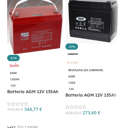
-37%
-51%
REVOLEAD (EX LUMINOR)
AGM
AGM
B
135AH
135A
1
12V
12V
Batteria AGM 12V 135Ah
Batteria AGM 12V 135Ah
4
Zenith ZGL120086 per
LGB12-135 per camper,
Nautica e Camper
nautica e UPS
344,77
€
710,35
€
273,60
€
434,92
€
S
Aggiungi Al Carrello
Aggiungi Al Carrello
SKU:
ZGL120086