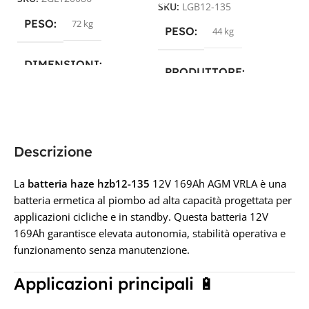
SKU:
LGB12-135
PESO
72 kg
PESO
44 kg
DIMENSIONI
PRODUTTORE
34,1 × 17,3 × 28,3 cm
Luminor
,
Revolead
,
Revolead (ex Luminor)
PRODUTTORE
Descrizione
TECNOLOGIA
AGM
Zenith
La
batteria haze hzb12-135
12V 169Ah AGM VRLA è una
CAPACITÀ IN AH
batteria ermetica al piombo ad alta capacità progettata per
TECNOLOGIA
AGM
applicazioni cicliche e in standby. Questa batteria 12V
169Ah garantisce elevata autonomia, stabilità operativa e
135A
funzionamento senza manutenzione.
CAPACITÀ IN AH
TENSIONE IN VOLT
Applicazioni principali 🔋
135Ah
12V