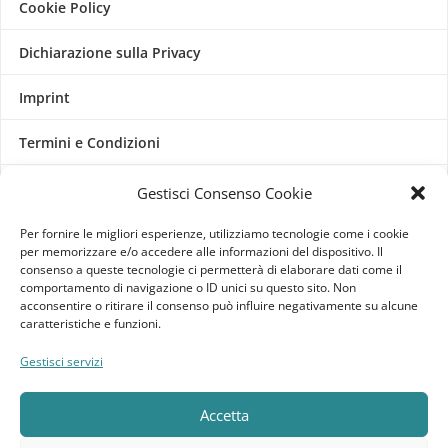
Cookie Policy
Dichiarazione sulla Privacy
Imprint
Termini e Condizioni
Disconoscimento
Gestisci Consenso Cookie
Per fornire le migliori esperienze, utilizziamo tecnologie come i cookie
Pagine Dedicate
per memorizzare e/o accedere alle informazioni del dispositivo. Il
consenso a queste tecnologie ci permetterà di elaborare dati come il
Raffrescatori Evaporativi Industriali
comportamento di navigazione o ID unici su questo sito. Non
acconsentire o ritirare il consenso può influire negativamente su alcune
caratteristiche e funzioni.
CLIENTE
Gestisci servizi
Bacheca cliente
Accetta
Ordini