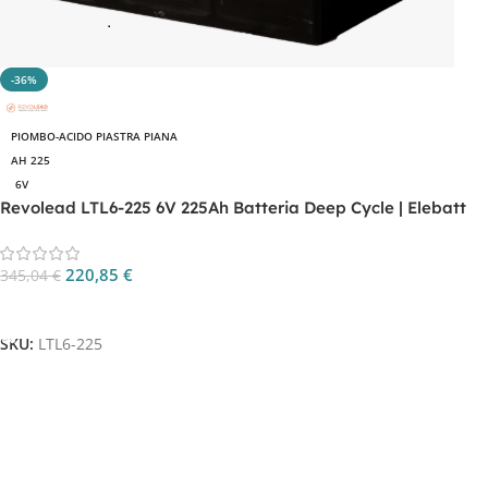
-36%
PIOMBO-ACIDO PIASTRA PIANA
AH 225
6V
Revolead LTL6-225 6V 225Ah Batteria Deep Cycle | Elebatt
220,85
€
345,04
€
Aggiungi Al Carrello
SKU:
LTL6-225