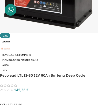
-33%
REVOLEAD (EX LUMINOR)
PIOMBO-ACIDO PIASTRA PIANA
AH80
12V
Revolead LTL12-80 12V 80Ah Batteria Deep Cycle
145,36
€
216,29
€
Aggiungi Al Carrello
SKU:
LTL12-80