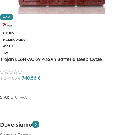
-40%
CICLICA
PIOMBO-ACIDO
435AH
6V
Trojan L16H-AC 6V 435Ah Batteria Deep Cycle
740,56
€
1.244,05
€
Aggiungi Al Carrello
SKU:
L16H-AC
Dove siamo
Siamo a Torino