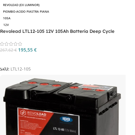
REVOLEAD (EX LUMINOR)
PIOMBO-ACIDO PIASTRA PIANA
105A
12V
Revolead LTL12-105 12V 105Ah Batteria Deep Cycle
195,55
€
267,62
€
Aggiungi Al Carrello
SKU:
LTL12-105