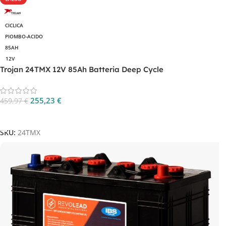
CICLICA
PIOMBO-ACIDO
85AH
12V
Trojan 24TMX 12V 85Ah Batteria Deep Cycle
255,23
€
459,97
€
Aggiungi Al Carrello
SKU:
24TMX