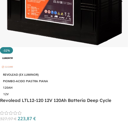
-32%
REVOLEAD (EX LUMINOR)
PIOMBO-ACIDO PIASTRA PIANA
120AH
12V
Revolead LTL12-120 12V 120Ah Batteria Deep Cycle
223,87
€
327,97
€
Aggiungi Al Carrello