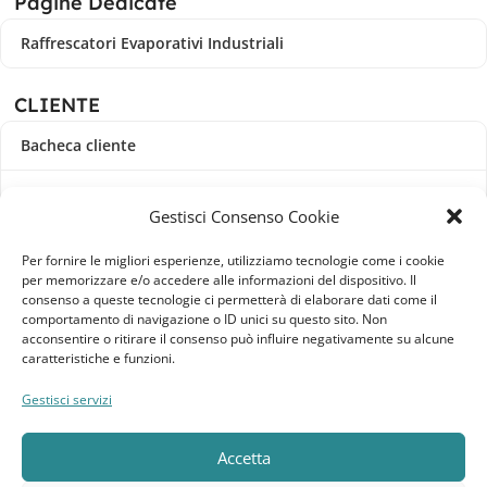
Pagine Dedicate
Raffrescatori Evaporativi Industriali
CLIENTE
Bacheca cliente
Ordini
Gestisci Consenso Cookie
Download
Per fornire le migliori esperienze, utilizziamo tecnologie come i cookie
per memorizzare e/o accedere alle informazioni del dispositivo. Il
Indirizzi
consenso a queste tecnologie ci permetterà di elaborare dati come il
comportamento di navigazione o ID unici su questo sito. Non
acconsentire o ritirare il consenso può influire negativamente su alcune
Metodi di pagamento
caratteristiche e funzioni.
Dettagli account
Gestisci servizi
Lista dei desideri
Accetta