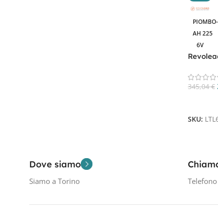
Filtra Per Tensione In Volt
PIOMBO-
AH 225
6V
1
6V
Revolea
Deep Cyc
Filtra Per Capacità In AH
345,04
€
Ah 225
1
Aggiungi
SKU:
LTL
Dove siamo
Chiam
Siamo a Torino
Telefon