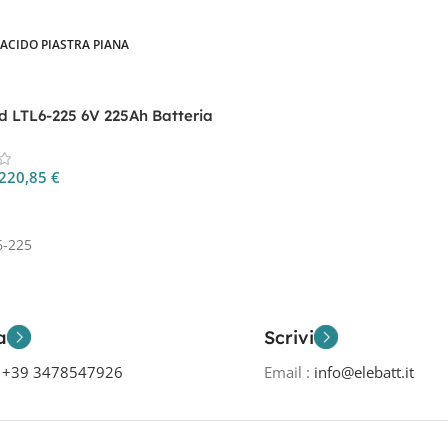
ACIDO PIASTRA PIANA
d LTL6-225 6V 225Ah Batteria
le | Elebatt
220,85
€
 Al Carrello
6-225
a
Scrivi
o
+39 3478547926
Email :
info@elebatt.it