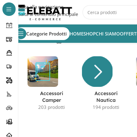
Salta alla navigazione
Salta al contenuto principale
Categorie Prodotti
HOME
SHOP
CHI SIAMO
OFFERT
Home
/
Prodotti taggati “6V”
Accessori
Accessori
Camper
Nautica
203 prodotti
194 prodotti