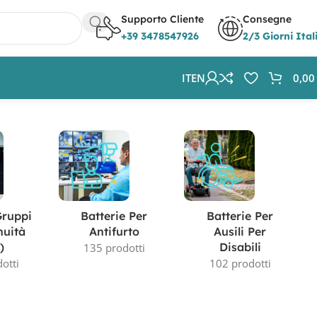
Supporto Cliente
Consegne
+39 3478547926
2/3 Giorni Ital
IT
EN
0,0
Visualizzazione del risultato
Gruppi
Batterie Per
Batterie Per
nuità
Antifurto
Ausili Per
)
Disabili
135 prodotti
otti
102 prodotti