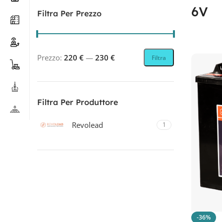
6V
Filtra Per Prezzo
Prezzo:
220 €
—
230 €
Filtra
Filtra Per Produttore
Revolead
1
Filtra Per Tecnologia
Piombo-Acido piastra piana
1
-36%