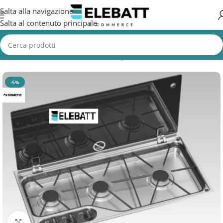
Salta alla navigazione
Salta al contenuto principale
Home
/
Accessori Nautica
/
Lavelli e piani cottura barche
-5%
Clicca per ingrandire