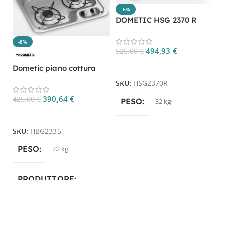
-6%
DOMETIC HSG 2370 R
-8%
494,93
€
525,00
€
P
Aggiungi Al Carrello
Dometic piano cottura
C
HBG 2335 CP. HBG2335
SKU:
HSG2370R
3
390,64
€
425,00
€
PESO
32 kg
Aggiungi Al Carrello
S
SKU:
HBG2335
PESO
22 kg
PRODUTTORE
Dometic