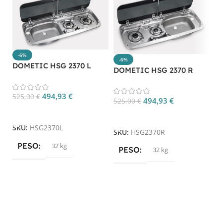
-6%
-6%
DOMETIC HSG 2370 L
DOMETIC HSG 2370 R
(MO9222L)
494,93
€
525,00
€
494,93
€
525,00
€
Aggiungi Al Carrello
Aggiungi Al Carrello
D
P
SKU:
HSG2370L
SKU:
HSG2370R
PESO
32 kg
4
PESO
32 kg
S