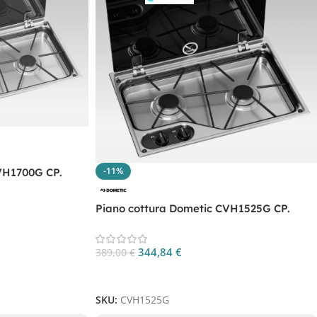
-11%
VH1700G CP.
Piano cottura Dometic CVH1525G CP.
CVH1525G
344,84
€
389,00
€
Aggiungi Al Carrello
SKU:
CVH1525G