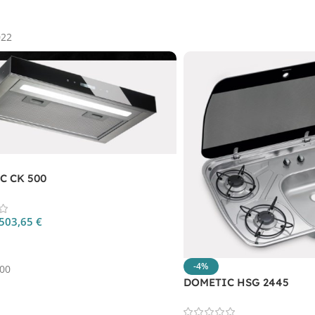
 Al Carrello
022
C CK 500
503,65
€
 Al Carrello
-4%
00
DOMETIC HSG 2445