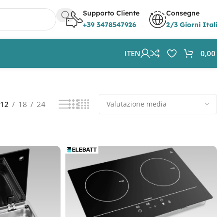
Supporto Cliente
Consegne
+39 3478547926
2/3 Giorni Ital
IT
EN
0,0
Visualizzazione di 13-19 di 19 risultati
12
18
24