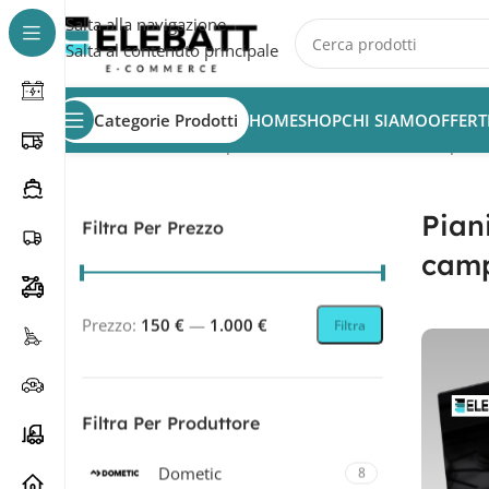
Salta alla navigazione
Salta al contenuto principale
Categorie Prodotti
HOME
SHOP
CHI SIAMO
OFFERT
Home
/
Accessori Camper
/
Piani cottura e lavelli camper
/
Piani
Filtra Per Prezzo
cam
Prezzo:
150 €
—
1.000 €
Filtra
Filtra Per Produttore
Dometic
8