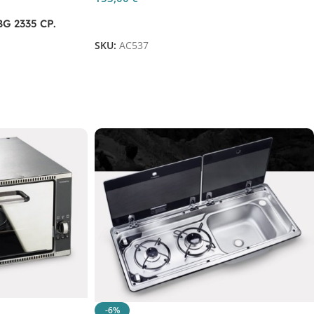
Aggiungi Al Carrello
BG 2335 CP.
SKU:
AC537
-6%