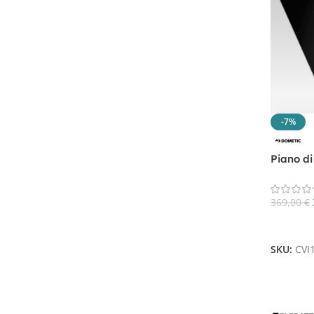
-7%
Piano di
CVI135
369,00
€
Aggiungi
SKU:
CVI