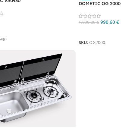
C VA0930
DOMETIC OG 2000
990,60
€
1.099,00
€
 Al Carrello
Aggiungi Al Carrello
930
SKU:
OG2000