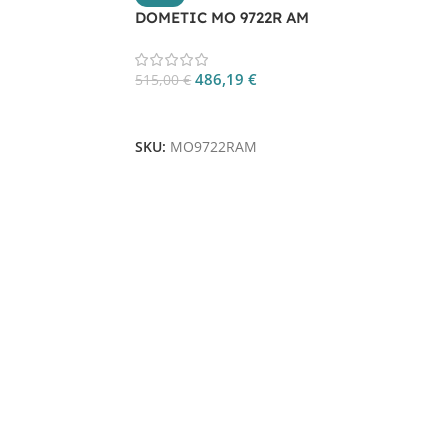
DOMETIC MO 9722R AM
486,19
€
515,00
€
Aggiungi Al Carrello
SKU:
MO9722RAM