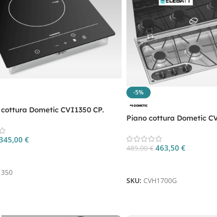
-5%
 cottura Dometic CVI1350 CP.
Piano cottura Dometic C
0
CVH1700G
345,00
€
463,50
€
489,00
€
 Al Carrello
Aggiungi Al Carrello
1350
SKU:
CVH1700G