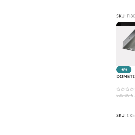
Aggiungi
SKU:
PI8
-6%
DOMETI
535,00
€
Aggiungi
SKU:
CK5