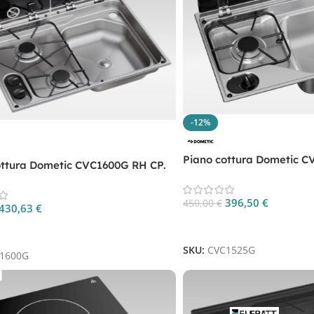
-12%
Piano cottura Dometic C
ottura Dometic CVC1600G RH CP.
CVC1525GRH
0GRH
396,50
€
450,00
€
430,63
€
Aggiungi Al Carrello
 Al Carrello
SKU:
CVC1525G
1600G