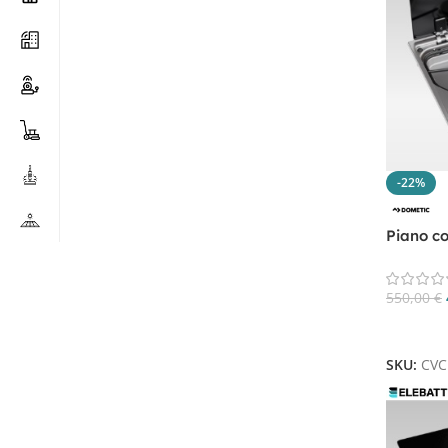
-22%
Piano c
CVC160
550,00
€
Aggiungi
SKU:
CVC