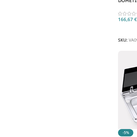
DOMETI
166,67
€
Aggiungi
SKU:
VA0
-5%