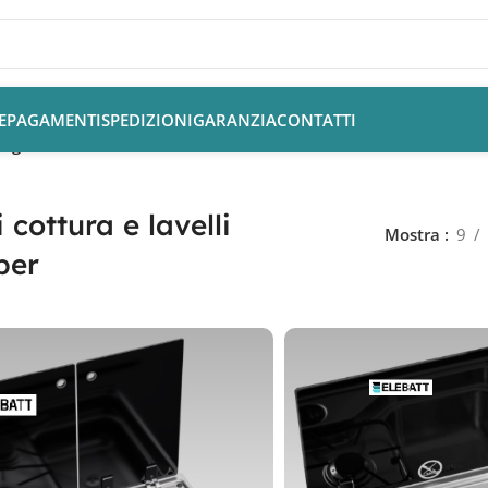
E
PAGAMENTI
SPEDIZIONI
GARANZIA
CONTATTI
Pagina 2
 cottura e lavelli
Mostra
9
per