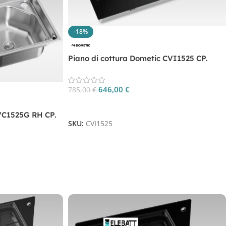
-18%
Piano di cottura Dometic CVI1525 CP.
CVI1525
646,00
€
785,00
€
Aggiungi Al Carrello
VC1525G RH CP.
SKU:
CVI1525