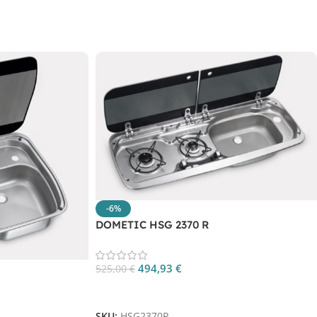
-6%
DOMETIC HSG 2370 R
494,93
€
525,00
€
Aggiungi Al Carrello
SKU:
HSG2370R