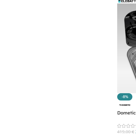
-8%
Dometic
419,00
€