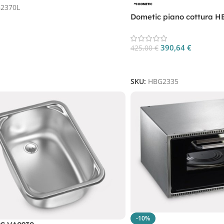
2370L
Dometic piano cottura H
HBG2335
390,64
€
425,00
€
Aggiungi Al Carrello
SKU:
HBG2335
-10%