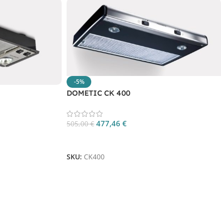
-5%
DOMETIC CK 400
477,46
€
505,00
€
Aggiungi Al Carrello
SKU:
CK400