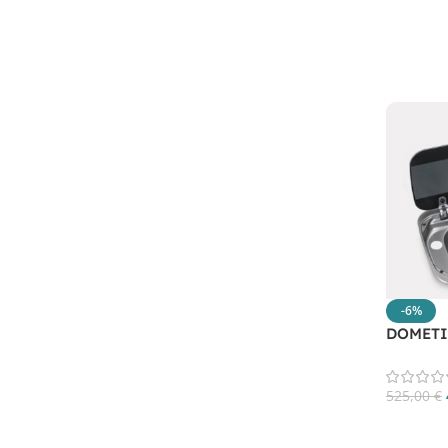
-6%
DOMETIC
525,00
€
Aggiungi