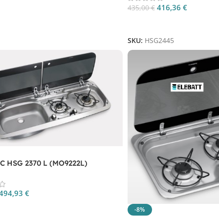
416,36
€
435,00
€
Aggiungi Al Carrello
SKU:
HSG2445
 HSG 2370 L (MO9222L)
494,93
€
 Al Carrello
-8%