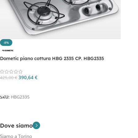
-8%
Dometic piano cottura HBG 2335 CP. HBG2335
390,64
€
425,00
€
Aggiungi Al Carrello
SKU:
HBG2335
Dove siamo
Siamo a Torino