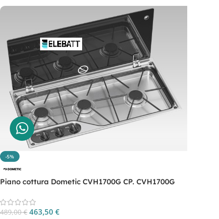
-5%
Piano cottura Dometic CVH1700G CP. CVH1700G
463,50
€
489,00
€