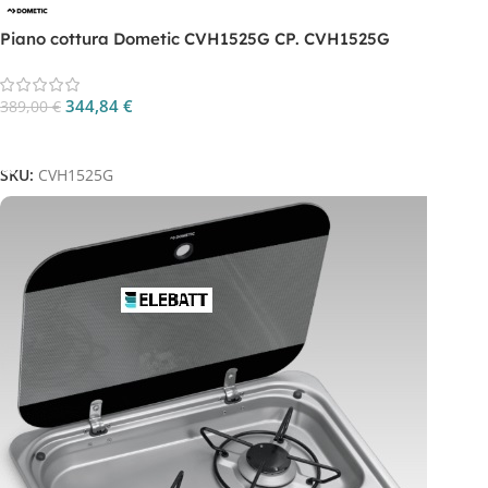
Piano cottura Dometic CVH1525G CP. CVH1525G
344,84
€
389,00
€
Aggiungi Al Carrello
SKU:
CVH1525G