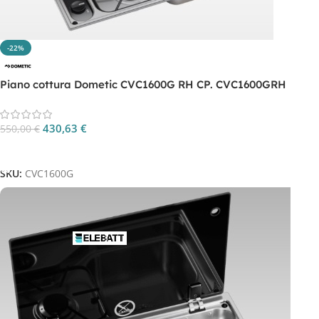
-22%
Piano cottura Dometic CVC1600G RH CP. CVC1600GRH
430,63
€
550,00
€
Aggiungi Al Carrello
SKU:
CVC1600G