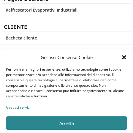
Raffrescatori Evaporativi Industriali
CLIENTE
Bacheca cliente
Ordini
Gestisci Consenso Cookie
Download
Per fornire le migliori esperienze, utilizziamo tecnologie come i cookie
per memorizzare e/o accedere alle informazioni del dispositivo. Il
Indirizzi
consenso a queste tecnologie ci permetterà di elaborare dati come il
comportamento di navigazione o ID unici su questo sito. Non
acconsentire o ritirare il consenso può influire negativamente su alcune
Metodi di pagamento
caratteristiche e funzioni.
Dettagli account
Gestisci servizi
Lista dei desideri
Accetta