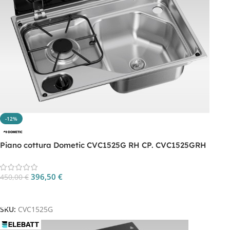
-12%
Piano cottura Dometic CVC1525G RH CP. CVC1525GRH
396,50
€
450,00
€
Aggiungi Al Carrello
SKU:
CVC1525G