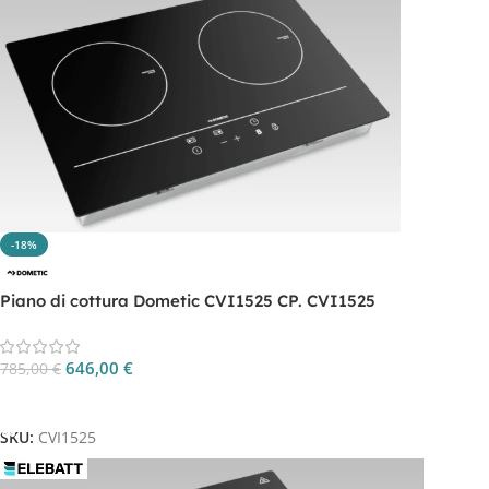
-18%
Piano di cottura Dometic CVI1525 CP. CVI1525
646,00
€
785,00
€
Aggiungi Al Carrello
SKU:
CVI1525