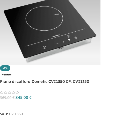
-7%
Piano di cottura Dometic CVI1350 CP. CVI1350
345,00
€
369,00
€
Aggiungi Al Carrello
SKU:
CVI1350