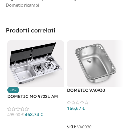
Dometic ricambi
Prodotti correlati
DOMETIC VA0930
-5%
DOMETIC MO 9722L AM
D
166,67
€
468,74
€
495,00
€
1
Aggiungi Al Carrello
Aggiungi Al Carrello
SKU:
VA0930