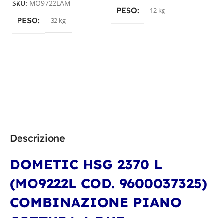
SKU:
MO9722LAM
S
PESO
12 kg
PESO
32 kg
Descrizione
DOMETIC HSG 2370 L
(MO9222L COD. 9600037325)
COMBINAZIONE PIANO