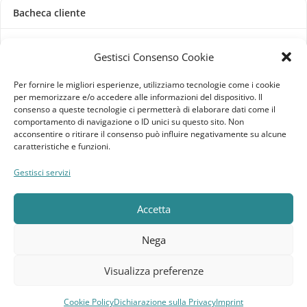
Bacheca cliente
Ordini
Gestisci Consenso Cookie
Download
Per fornire le migliori esperienze, utilizziamo tecnologie come i cookie
per memorizzare e/o accedere alle informazioni del dispositivo. Il
Indirizzi
consenso a queste tecnologie ci permetterà di elaborare dati come il
comportamento di navigazione o ID unici su questo sito. Non
acconsentire o ritirare il consenso può influire negativamente su alcune
Metodi di pagamento
caratteristiche e funzioni.
Dettagli account
Gestisci servizi
Lista dei desideri
Accetta
Nega
Elebatt.it © 2023
Realizzato da
Kingart.it
.
Visualizza preferenze
Cookie Policy
Dichiarazione sulla Privacy
Imprint