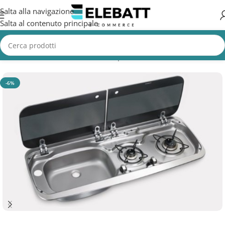
Salta alla navigazione
Salta al contenuto principale
Home
/
Accessori Nautica
/
Cucine per Barche
-6%