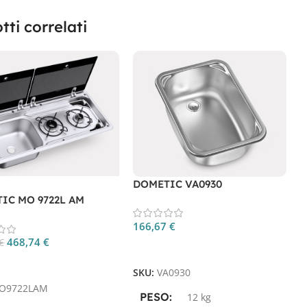
tti correlati
DOMETIC VA0930
IC MO 9722L AM
D
166,67
€
468,74
€
€
Aggiungi Al Carrello
1
gi Al Carrello
SKU:
VA0930
O9722LAM
S
PESO
12 kg