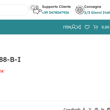
Supporto Cliente
Consegne
+39 3478547926
2/3 Giorni Ital
IT
EN
0,0
88-B-I
TA’
Condividi: