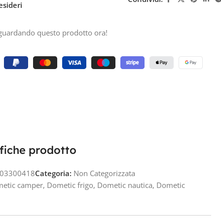
esideri
guardando questo prodotto ora!
fiche prodotto
03300418
Categoria:
Non Categorizzata
etic camper
,
Dometic frigo
,
Dometic nautica
,
Dometic