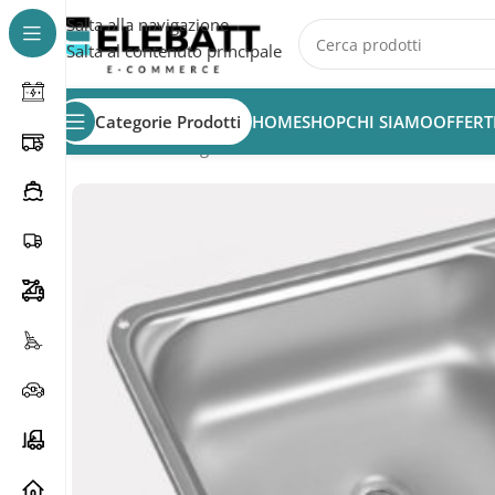
Salta alla navigazione
Salta al contenuto principale
Categorie Prodotti
HOME
SHOP
CHI SIAMO
OFFERT
Home
/
Non Categorizzata
/
DOMETIC CE88-B-I