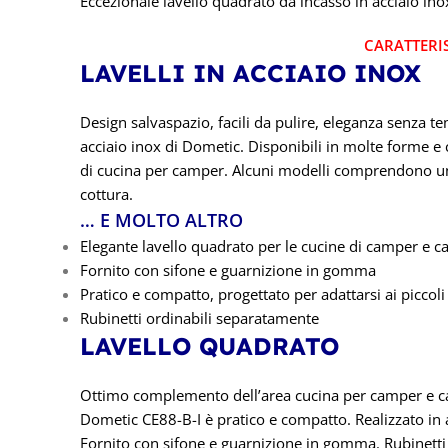
Eccezionale lavello quadrato da incasso in acciaio inox
CARATTERI
LAVELLI IN ACCIAIO INOX
Design salvaspazio, facili da pulire, eleganza senza tem
acciaio inox di Dometic. Disponibili in molte forme e 
di cucina per camper. Alcuni modelli comprendono un
cottura.
… E MOLTO ALTRO
Elegante lavello quadrato per le cucine di camper e c
Fornito con sifone e guarnizione in gomma
Pratico e compatto, progettato per adattarsi ai piccoli
Rubinetti ordinabili separatamente
LAVELLO QUADRATO
Ottimo complemento dell’area cucina per camper e car
Dometic CE88-B-I è pratico e compatto. Realizzato in ac
Fornito con sifone e guarnizione in gomma. Rubinetti