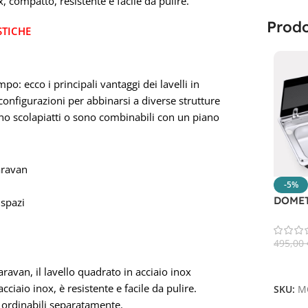
, compatto, resistente e facile da pulire.
Prodo
STICHE
po: ecco i principali vantaggi dei lavelli in
configurazioni per abbinarsi a diverse strutture
o scolapiatti o sono combinabili con un piano
aravan
-5%
DOMET
 spazi
495,00
Aggiun
avan, il lavello quadrato in acciaio inox
ciaio inox, è resistente e facile da pulire.
SKU:
M
 ordinabili separatamente.