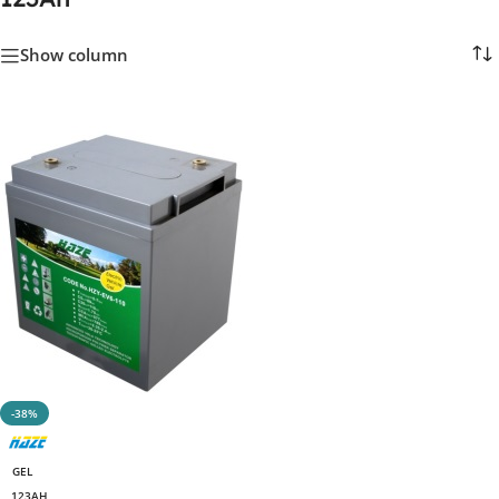
Show column
-38%
GEL
123AH