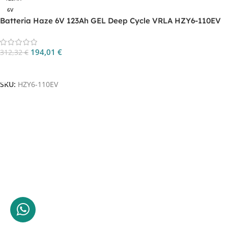
6V
Batteria Haze 6V 123Ah GEL Deep Cycle VRLA HZY6-110EV
194,01
€
312,32
€
Aggiungi Al Carrello
SKU:
HZY6-110EV