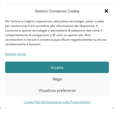
Imprint
Gestisci Consenso Cookie
Termini e Condizioni
Per fornire le migliori esperienze, utilizziamo tecnologie come i cookie
per memorizzare e/o accedere alle informazioni del dispositivo. Il
Disconoscimento
consenso a queste tecnologie ci permetterà di elaborare dati come il
comportamento di navigazione o ID unici su questo sito. Non
acconsentire o ritirare il consenso può influire negativamente su alcune
Pagine Dedicate
caratteristiche e funzioni.
Raffrescatori Evaporativi Industriali
Gestisci servizi
CLIENTE
Accetta
Bacheca cliente
Nega
Ordini
Visualizza preferenze
Download
Cookie Policy
Dichiarazione sulla Privacy
Imprint
Compara
Lista dei desideri
Carrello
Menu
Indirizzi