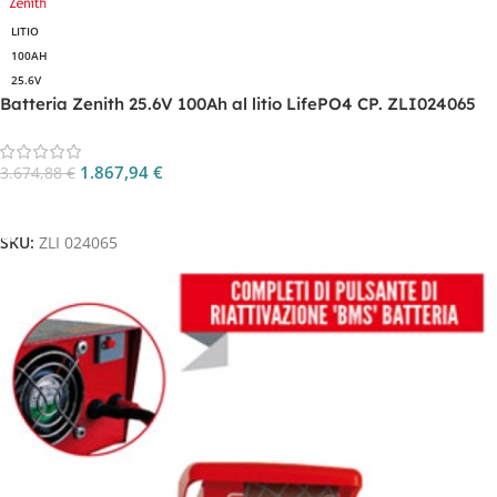
LITIO
100AH
25.6V
Batteria Zenith 25.6V 100Ah al litio LifePO4 CP. ZLI024065
1.867,94
€
3.674,88
€
Aggiungi Al Carrello
SKU:
ZLI 024065