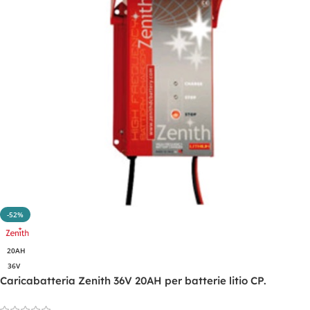
-52%
20AH
36V
Caricabatteria Zenith 36V 20AH per batterie litio CP.
ZHF3620.LH