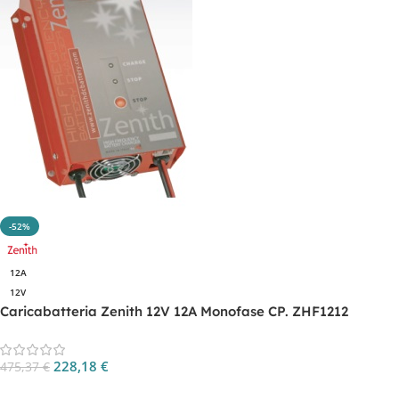
-52%
12A
12V
Caricabatteria Zenith 12V 12A Monofase CP. ZHF1212
228,18
€
475,37
€
Aggiungi Al Carrello