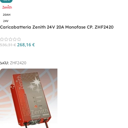
20AH
24V
Caricabatteria Zenith 24V 20A Monofase CP. ZHF2420
268,16
€
536,31
€
Aggiungi Al Carrello
SKU:
ZHF2420