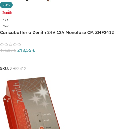
-54%
12A
24V
Caricabatteria Zenith 24V 12A Monofase CP. ZHF2412
218,55
€
475,37
€
Aggiungi Al Carrello
SKU:
ZHF2412