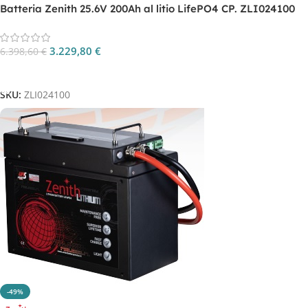
Batteria Zenith 25.6V 200Ah al litio LifePO4 CP. ZLI024100
3.229,80
€
6.398,60
€
Aggiungi Al Carrello
SKU:
ZLI024100
-49%