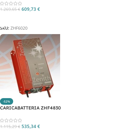
609,73
€
1.269,65
€
Aggiungi Al Carrello
SKU:
ZHF6020
-52%
CARICABATTERIA ZHF4830
535,34
€
1.115,29
€