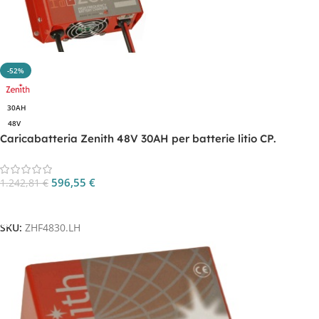
-52%
30AH
48V
Caricabatteria Zenith 48V 30AH per batterie litio CP.
ZHF4830.LH
596,55
€
1.242,81
€
Aggiungi Al Carrello
SKU:
ZHF4830.LH