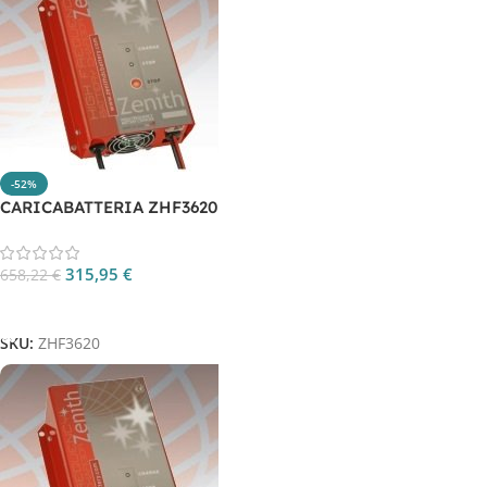
-52%
CARICABATTERIA ZHF3620
315,95
€
658,22
€
Aggiungi Al Carrello
SKU:
ZHF3620