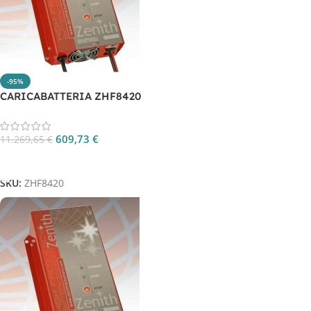
-95%
CARICABATTERIA ZHF8420
609,73
€
11.269,65
€
Aggiungi Al Carrello
SKU:
ZHF8420