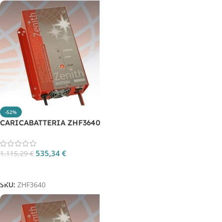
-52%
CARICABATTERIA ZHF3640
535,34
€
1.115,29
€
Aggiungi Al Carrello
SKU:
ZHF3640