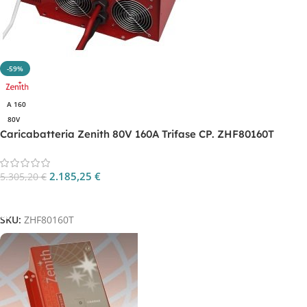
-59%
A 160
80V
Caricabatteria Zenith 80V 160A Trifase CP. ZHF80160T
2.185,25
€
5.305,20
€
Aggiungi Al Carrello
SKU:
ZHF80160T