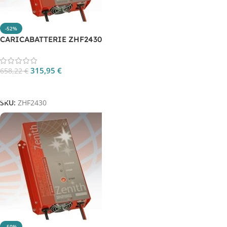
-52%
CARICABATTERIE ZHF2430
315,95
€
658,22
€
Aggiungi Al Carrello
SKU:
ZHF2430
-50%