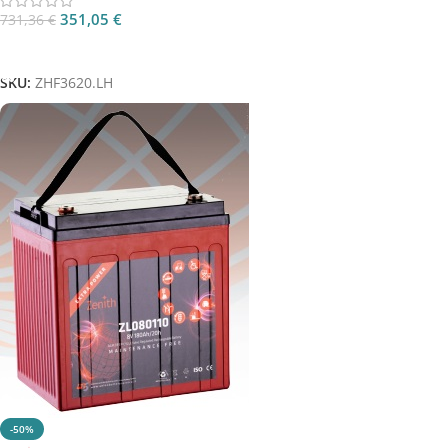
351,05
€
731,36
€
Aggiungi Al Carrello
SKU:
ZHF3620.LH
-50%