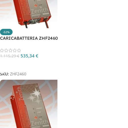
-52%
CARICABATTERIA ZHF2460
535,34
€
1.115,29
€
Aggiungi Al Carrello
SKU:
ZHF2460