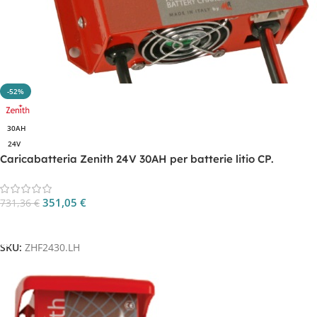
-52%
30AH
24V
Caricabatteria Zenith 24V 30AH per batterie litio CP.
ZHF2430.LH
351,05
€
731,36
€
Aggiungi Al Carrello
SKU:
ZHF2430.LH