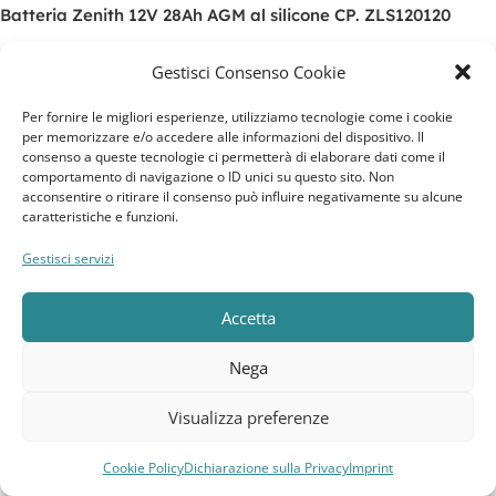
Batteria Zenith 12V 28Ah AGM al silicone CP. ZLS120120
Gestisci Consenso Cookie
59,79
€
119,99
€
Aggiungi Al Carrello
Per fornire le migliori esperienze, utilizziamo tecnologie come i cookie
per memorizzare e/o accedere alle informazioni del dispositivo. Il
SKU:
ZLS120120
consenso a queste tecnologie ci permetterà di elaborare dati come il
comportamento di navigazione o ID unici su questo sito. Non
acconsentire o ritirare il consenso può influire negativamente su alcune
caratteristiche e funzioni.
Gestisci servizi
Accetta
Nega
Visualizza preferenze
Cookie Policy
Dichiarazione sulla Privacy
Imprint
Compara
Lista dei desideri
Carrello
Menu
-51%