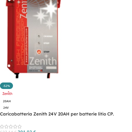
-52%
20AH
24V
Caricabatteria Zenith 24V 20AH per batterie litio CP.
ZHF2420.LH