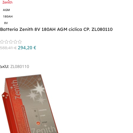
AGM
180AH
8V
Batteria Zenith 8V 180AH AGM ciclica CP. ZL080110
294,20
€
588,41
€
Aggiungi Al Carrello
SKU:
ZL080110