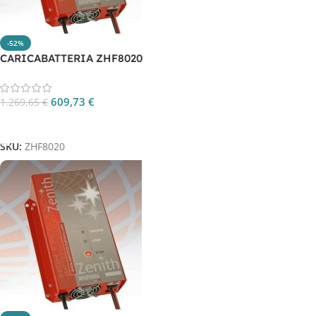
-52%
CARICABATTERIA ZHF8020
609,73
€
1.269,65
€
Aggiungi Al Carrello
SKU:
ZHF8020