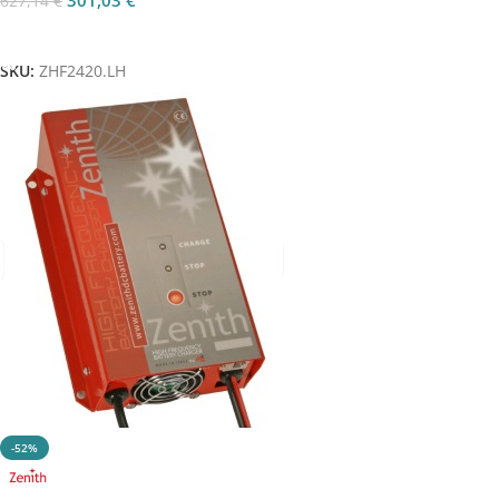
301,03
€
627,14
€
Aggiungi Al Carrello
SKU:
ZHF2420.LH
-52%