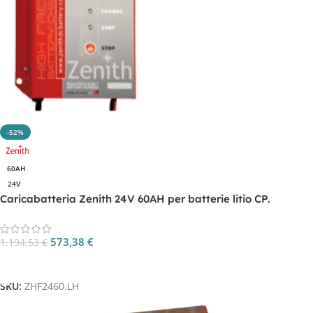
-52%
60AH
24V
Caricabatteria Zenith 24V 60AH per batterie litio CP.
ZHF2460.LH
573,38
€
1.194,53
€
Aggiungi Al Carrello
SKU:
ZHF2460.LH