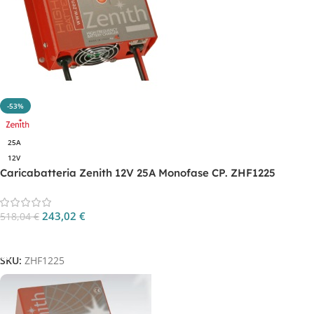
-53%
25A
12V
Caricabatteria Zenith 12V 25A Monofase CP. ZHF1225
243,02
€
518,04
€
Aggiungi Al Carrello
SKU:
ZHF1225