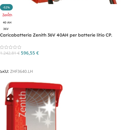
-52%
40 AH
36V
Caricabatteria Zenith 36V 40AH per batterie litio CP.
ZHF3640.LH
596,55
€
1.242,81
€
Aggiungi Al Carrello
SKU:
ZHF3640.LH