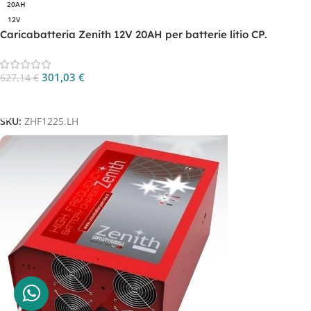
20AH
12V
Caricabatteria Zenith 12V 20AH per batterie litio CP.
ZHF1225.LH
301,03
€
627,14
€
Aggiungi Al Carrello
SKU:
ZHF1225.LH