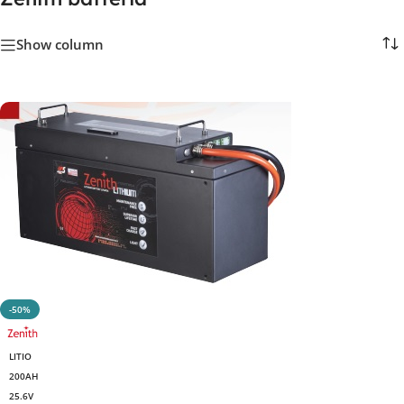
Show column
-50%
LITIO
200AH
25.6V