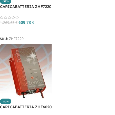
-52%
CARICABATTERIA ZHF7220
609,73
€
1.269,65
€
Aggiungi Al Carrello
SKU:
ZHF7220
-52%
CARICABATTERIA ZHF6020