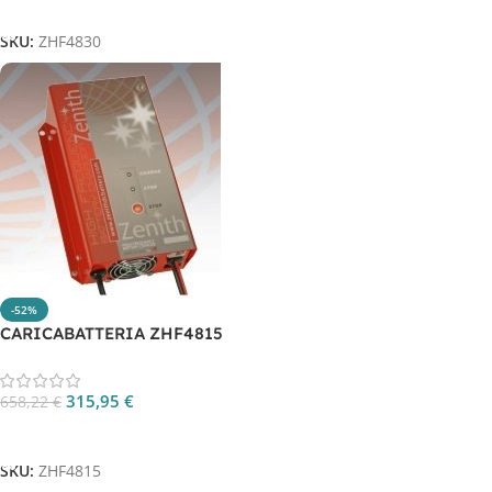
Aggiungi Al Carrello
SKU:
ZHF4830
-52%
CARICABATTERIA ZHF4815
315,95
€
658,22
€
Aggiungi Al Carrello
SKU:
ZHF4815