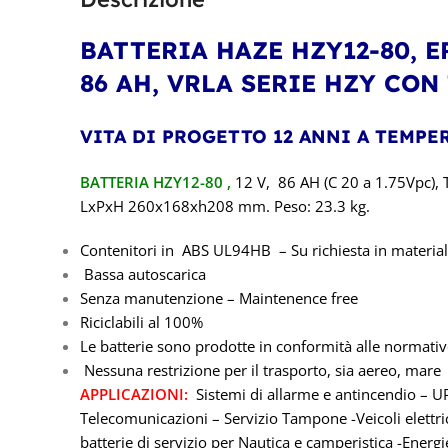
BATTERIA HAZE HZY12-80
, 
86 AH, VRLA SERIE HZY CO
VITA DI PROGETTO 12 ANNI A TEMP
BATTERIA HZY12-80
,
12
V, 86 AH (C 20 a 1.75Vpc), T
LxPxH 260x168xh208
mm. Peso: 23.3 kg.
Contenitori in ABS UL94HB – Su richiesta in materia
Bassa autoscarica
Senza manutenzione – Maintenence free
Riciclabili al 100%
Le batterie sono prodotte in conformità alle normati
Nessuna restrizione per il trasporto, sia aereo, mare 
APPLICAZIONI:
Sistemi di allarme e antincendio – UP
Telecomunicazioni – Servizio Tampone -Veicoli elettrici
batterie di servizio per Nautica e camperistica -Energie