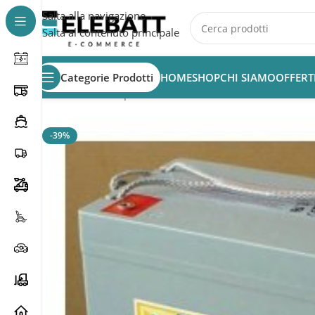
Salta alla navigazione
Salta al contenuto principale
Categorie Prodotti
HOME
SHOP
CHI SIAMO
OFFERT
Home
/
Batterie per Nautica
/
Batterie Nautica
/
Batterie A
-39%