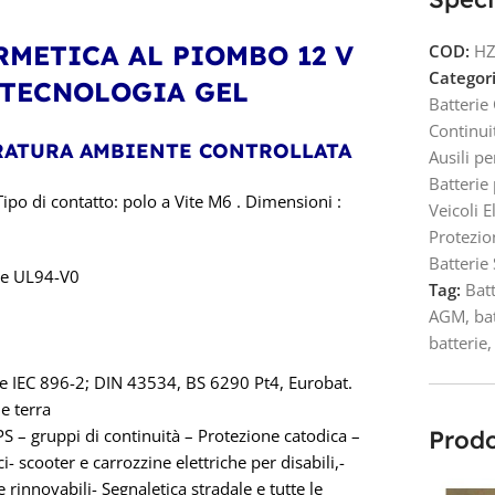
ERMETICA AL PIOMBO 12 V
COD:
HZ
Categori
N TECNOLOGIA GEL
Batterie
Continui
ERATURA AMBIENTE CONTROLLATA
Ausili pe
Batterie
ipo di contatto: polo a Vite M6 . Dimensioni :
Veicoli El
Protezio
Batterie 
le UL94-V0
Tag:
Batt
AGM
,
ba
batterie
,
ve IEC 896-2; DIN 43534, BS 6290 Pt4, Eurobat.
e terra
S – gruppi di continuità – Protezione catodica –
Prodo
- scooter e carrozzine elettriche per disabili,-
 rinnovabili- Segnaletica stradale e tutte le