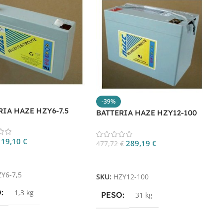
-39%
B
RIA HAZE HZY6-7.5
BATTERIA HAZE HZY12-100
7
19,10
€
289,19
€
477,72
€
gi Al Carrello
Aggiungi Al Carrello
S
ZY6-7,5
SKU:
HZY12-100
O
1,3 kg
PESO
31 kg