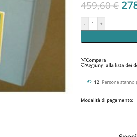
27
459,60
€
-
+
Compara
Aggiungi alla lista dei d
12
Persone stanno 
Modalità di pagamento:
Speci