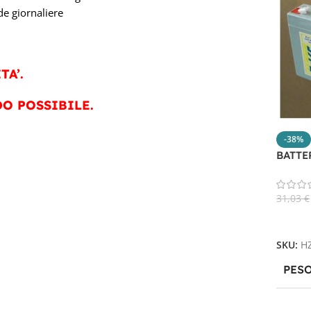
de giornaliere
TA’.
O POSSIBILE.
-38%
BATTE
31,03
€
Aggiun
SKU:
H
PES