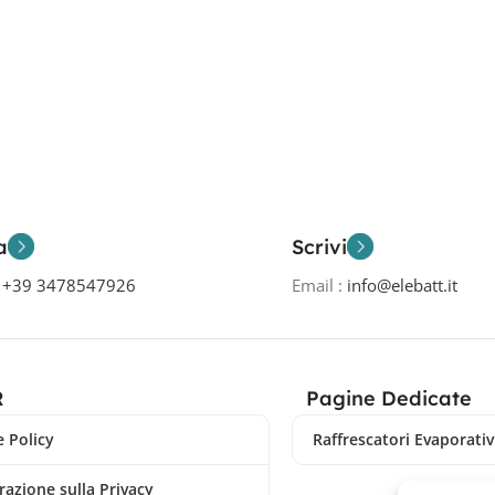
a
Scrivi
o
+39 3478547926
Email :
info@elebatt.it
R
Pagine Dedicate
 Policy
Raffrescatori Evaporativi
razione sulla Privacy