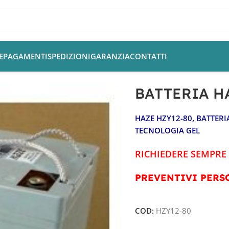
E
PAGAMENTI
SPEDIZIONI
GARANZIA
CONTATTI
limentazione Nautica
/
BATTERIA HAZE HZY12-80
BATTERIA H
HAZE HZY12-80
, BATTER
TECNOLOGIA GEL
RICHIEDERE SEMPRE 
PREVENTIVI PERS
COD:
HZY12-80