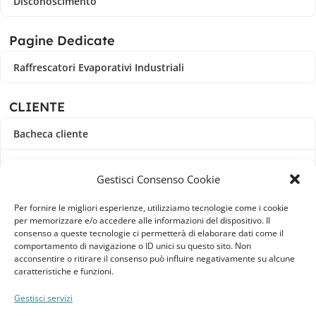
Disconoscimento
Pagine Dedicate
Raffrescatori Evaporativi Industriali
CLIENTE
Bacheca cliente
Ordini
Gestisci Consenso Cookie
Download
Per fornire le migliori esperienze, utilizziamo tecnologie come i cookie
per memorizzare e/o accedere alle informazioni del dispositivo. Il
Indirizzi
consenso a queste tecnologie ci permetterà di elaborare dati come il
comportamento di navigazione o ID unici su questo sito. Non
acconsentire o ritirare il consenso può influire negativamente su alcune
Metodi di pagamento
caratteristiche e funzioni.
Dettagli account
Gestisci servizi