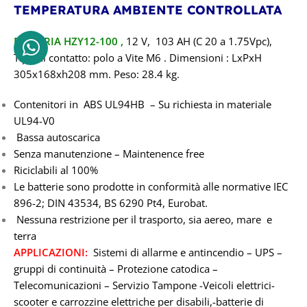
TEMPERATURA AMBIENTE CONTROLLATA
BATTERIA HZY12-100
,
12
V, 103 AH (C 20 a 1.75Vpc),
Tipo di contatto: polo a Vite M6 . Dimensioni : LxPxH
305x168xh208
mm. Peso: 28.4 kg.
Contenitori in ABS UL94HB – Su richiesta in materiale
UL94-V0
Bassa autoscarica
Senza manutenzione – Maintenence free
Riciclabili al 100%
Le batterie sono prodotte in conformità alle normative IEC
896-2; DIN 43534, BS 6290 Pt4, Eurobat.
Nessuna restrizione per il trasporto, sia aereo, mare e
terra
APPLICAZIONI:
Sistemi di allarme e antincendio – UPS –
gruppi di continuità – Protezione catodica –
Telecomunicazioni – Servizio Tampone -Veicoli elettrici-
scooter e carrozzine elettriche per disabili,-batterie di