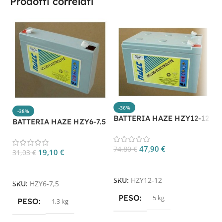
Prodotti correlati
-36%
-38%
B
BATTERIA HAZE HZY12-12
BATTERIA HAZE HZY6-7.5
1
5
47,90
€
74,80
€
19,10
€
31,03
€
Aggiungi Al Carrello
Aggiungi Al Carrello
S
SKU:
HZY12-12
SKU:
HZY6-7,5
PESO
5 kg
PESO
1,3 kg