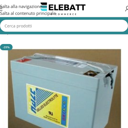
Salta alla navigazione
Salta al contenuto principale
erie per Nautica
/
Batterie Nautica
/
Batterie Alimentazione Nautica
-39%