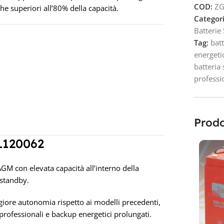
COD:
ZG
iche superiori all’80% della capacità.
Categori
Batterie
Tag:
bat
energeti
batteria
professi
Prodo
L120062
M con elevata capacità all’interno della
 standby.
giore autonomia rispetto ai modelli precedenti,
 professionali e backup energetici prolungati.