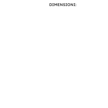
DIMENSIONI
16,9 × 21,1 cm
18,1 × 7,7 × 16,7 cm
DUTTORE
Zenith
PRODUTTORE
Zenith
NOLOGIA
AGM
TECNOLOGIA
AGM
CITÀ IN AH
80 Ah
CAPACITÀ IN AH
24Ah
SIONE IN VOLT
TENSIONE IN VOLT
12V