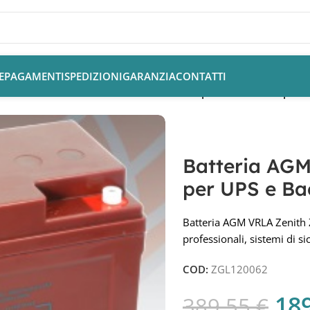
E
PAGAMENTI
SPEDIZIONI
GARANZIA
CONTATTI
tteria AGM 12V 65Ah Zenith ZGL120062 per UPS e Backup
Batteria AGM
per UPS e B
Batteria AGM VRLA Zenith
professionali, sistemi di s
COD:
ZGL120062
18
389,55
€