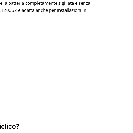
e la batteria completamente sigillata e senza
26 × 
120062 è adatta anche per installazioni in
PRO
TEC
CAPA
TEN
12V
iclico?