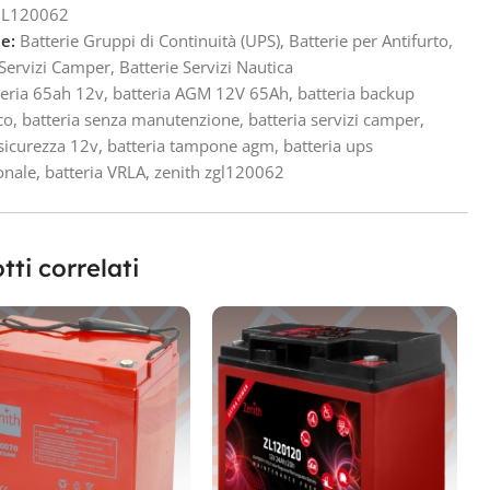
L120062
e:
Batterie Gruppi di Continuità (UPS)
,
Batterie per Antifurto
,
 Servizi Camper
,
Batterie Servizi Nautica
teria 65ah 12v
,
batteria AGM 12V 65Ah
,
batteria backup
co
,
batteria senza manutenzione
,
batteria servizi camper
,
 sicurezza 12v
,
batteria tampone agm
,
batteria ups
onale
,
batteria VRLA
,
zenith zgl120062
tti correlati