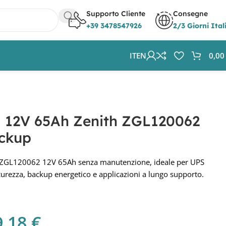
Supporto Cliente
Consegne
+39 3478547926
2/3 Giorni Ital
IT
EN
0,0
 12V 65Ah Zenith ZGL120062
ackup
 ZGL120062 12V 65Ah senza manutenzione, ideale per UPS
icurezza, backup energetico e applicazioni a lungo supporto.
9,18
€