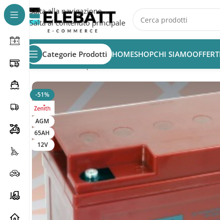
Salta alla navigazione
Salta al contenuto principale
Categorie Prodotti
HOME
SHOP
CHI SIAMO
OFFERT
Home
/
Batterie per Nautica
/
Batterie Servizi Nautica
/
Ba
-51%
AGM
65AH
12V