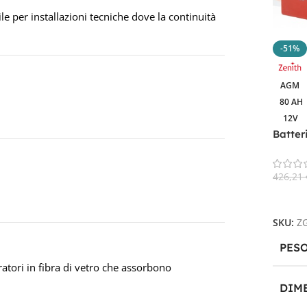
e per installazioni tecniche dove la continuità
-51%
AGM
80 AH
12V
Batter
ZGL12
Nauti
426,21
Aggiun
SKU:
Z
PES
atori in fibra di vetro che assorbono
DIM