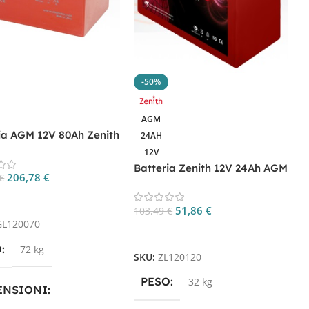
-50%
C
AGM
M
ia AGM 12V 80Ah Zenith
24AH
0070 per Camper e
12V
4
ca
Batteria Zenith 12V 24Ah AGM
206,78
€
€
Deep Cycle ZL120120
S
gi Al Carrello
51,86
€
103,49
€
GL120070
Aggiungi Al Carrello
O
72 kg
SKU:
ZL120120
PESO
32 kg
ENSIONI