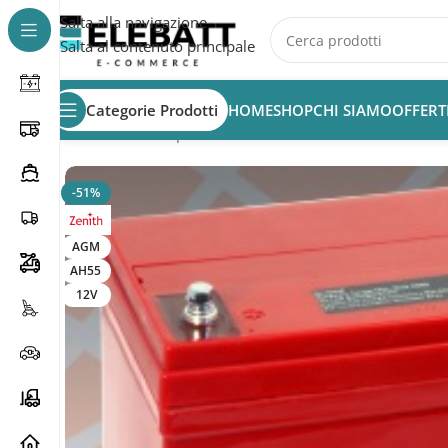
Salta alla navigazione
Salta al contenuto principale
Categorie Prodotti
HOME
SHOP
CHI SIAMO
OFFERT
Home
/
Batterie per Nautica
/
Batterie Servizi Nautica
/
Ba
-51%
AGM
AH55
12V