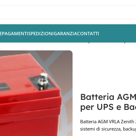
E
PAGAMENTI
SPEDIZIONI
GARANZIA
CONTATTI
tteria AGM 12V 55Ah Zenith ZGL120058 per UPS e Backup
Batteria AGM
per UPS e B
Batteria AGM VRLA Zenith
sistemi di sicurezza, back