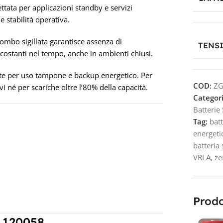
ata per applicazioni standby e servizi
e stabilità operativa.
ombo sigillata garantisce assenza di
TENS
 costanti nel tempo, anche in ambienti chiusi.
nte per uso tampone e backup energetico. Per
COD:
ZG
ivi né per scariche oltre l’80% della capacità.
Categori
Batterie
Tag:
bat
energeti
batteria
VRLA
,
ze
Prodo
GL120058