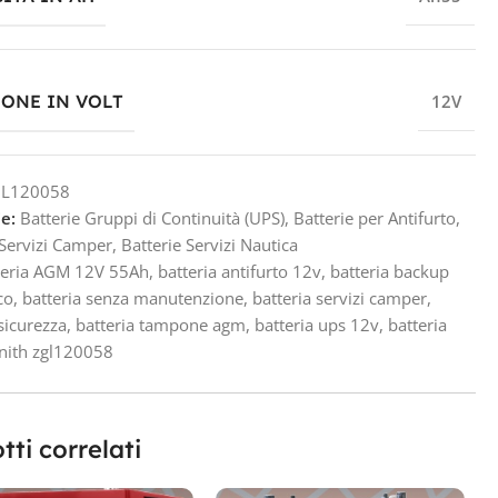
IONE IN VOLT
12V
L120058
e:
Batterie Gruppi di Continuità (UPS)
,
Batterie per Antifurto
,
 Servizi Camper
,
Batterie Servizi Nautica
teria AGM 12V 55Ah
,
batteria antifurto 12v
,
batteria backup
co
,
batteria senza manutenzione
,
batteria servizi camper
,
 sicurezza
,
batteria tampone agm
,
batteria ups 12v
,
batteria
nith zgl120058
tti correlati