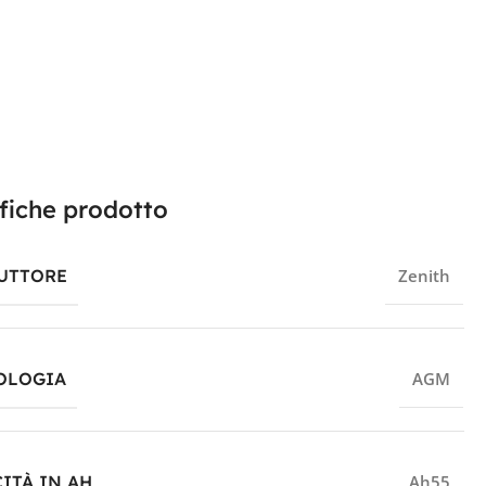
fiche prodotto
UTTORE
Zenith
OLOGIA
AGM
ITÀ IN AH
Ah55