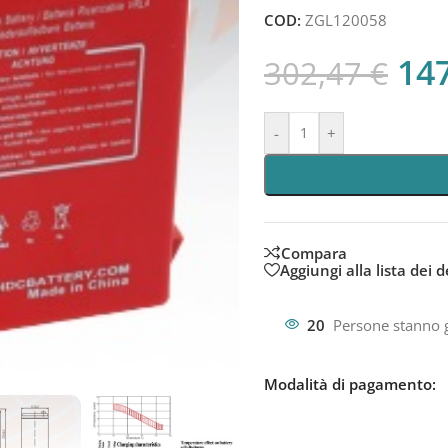
COD:
ZGL120058
14
302,47
€
-
+
Compara
Aggiungi alla lista dei d
20
Persone stanno 
Modalità di pagamento: