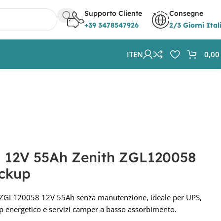
Supporto Cliente
Consegne
+39 3478547926
2/3 Giorni Ital
IT
EN
0,0
 12V 55Ah Zenith ZGL120058
ackup
 ZGL120058 12V 55Ah senza manutenzione, ideale per UPS,
up energetico e servizi camper a basso assorbimento.