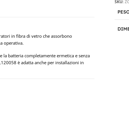
SKU:
Z
PES
DIM
atori in fibra di vetro che assorbono
za operativa.
30,6 
de la batteria completamente ermetica e senza
PRO
120058 è adatta anche per installazioni in
TEC
CAPA
100A
TEN