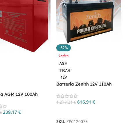
-52%
AGM
110AH
12V
Batteria Zenith 12V 110Ah
AGM Power Cranking
ia AGM 12V 100Ah
ZPC120075
 ZGL120077 per
616,91
€
1.277,31
€
ca e Camper
Aggiungi Al Carrello
239,17
€
€
B
gi Al Carrello
SKU:
ZPC120075
L
B