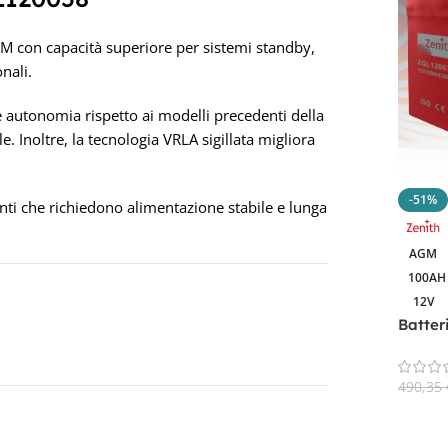
 con capacità superiore per sistemi standby,
nali.
e autonomia rispetto ai modelli precedenti della
 Inoltre, la tecnologia VRLA sigillata migliora
-51%
nti che richiedono alimentazione stabile e lunga
AGM
100AH
12V
Batter
Zenith
Nauti
490,35
Aggiun