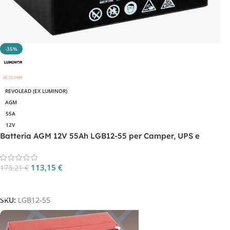
-35%
REVOLEAD (EX LUMINOR)
AGM
55A
12V
Batteria AGM 12V 55Ah LGB12-55 per Camper, UPS e
Backup Energia
113,15
€
173,21
€
Aggiungi Al Carrello
SKU:
LGB12-55