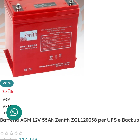
-51%
AGM
AH55
12V
Batteria AGM 12V 55Ah Zenith ZGL120058 per UPS e Backup
147,38
€
302,47
€