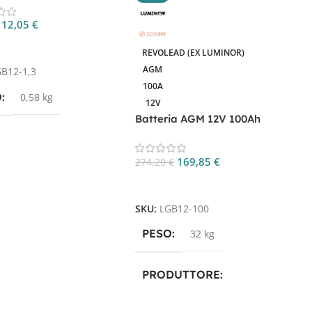
L
12,05
€
4
gi Al Carrello
REVOLEAD (EX LUMINOR)
AGM
GB12-1,3
S
100A
O
0,58 kg
12V
Batteria AGM 12V 100Ah
LGB12-100 per camper, UPS e
nautica
169,85
€
274,29
€
Aggiungi Al Carrello
SKU:
LGB12-100
PESO
32 kg
PRODUTTORE
Luminor
,
Revolead
,
Revolead