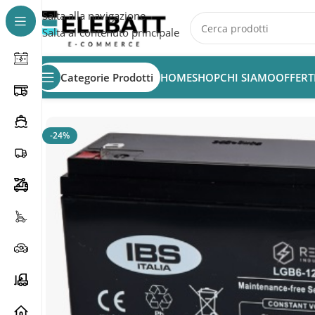
Salta alla navigazione
Salta al contenuto principale
Categorie Prodotti
HOME
SHOP
CHI SIAMO
OFFERT
Home
/
AZIENDA
/
Batteria 6v 12Ah AGM CP. LGB6-12
-24%