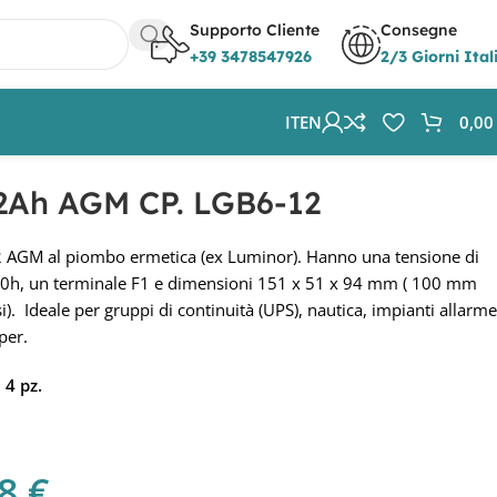
Supporto Cliente
Consegne
+39 3478547926
2/3 Giorni Ital
IT
EN
0,0
12Ah AGM CP. LGB6-12
 AGM al piombo ermetica (ex Luminor). Hanno una tensione di
20h, un terminale F1 e dimensioni 151 x 51 x 94 mm ( 100 mm
si). Ideale per gruppi di continuità (UPS), nautica, impianti allarme
per.
 4 pz.
98
€