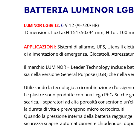
BATTERIA LUMINOR LGB6
,
6
V 12 (AH/20/HR)
LUMINOR LGB6-12
Dimensioni: LuxLaxH 151x50x94 mm, H Tot. 100 mm.
.
APPLICAZIONI:
Sistemi di allarme, UPS, Utensili elet
di alimentazione di emergenza, Giocattoli, Attrezzat
Il marchio LUMINOR – Leader Technology include batte
sia nella versione General Purpose (LGB) che nella v
Utilizzando la tecnologia a ricombinazione d’ossigeno
Le piastre sono prodotte con una Lega PbCaSn che gar
scarica. I separatori ad alta porosità consentono un’
la durata di vita e prevengono micro cortocircuiti.
Quando la pressione interna della batteria raggiunge u
sicurezza si apre automaticamente chiudendosi dopo 