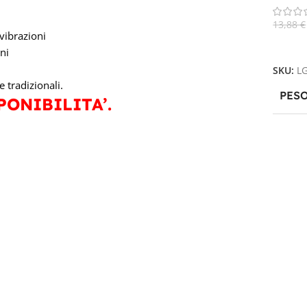
13,88
€
 vibrazioni
Aggiun
ni
SKU:
L
 tradizionali.
PES
PONIBILITA’.