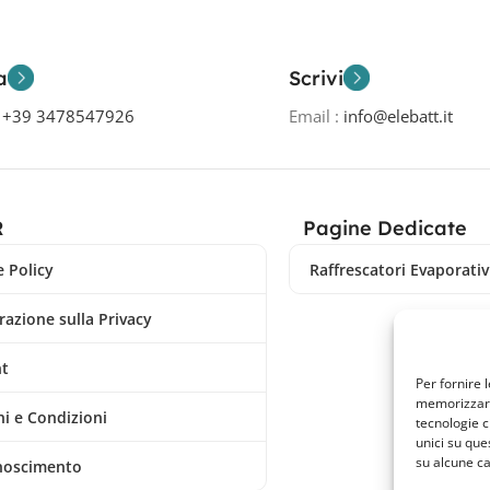
a
Scrivi
o
+39 3478547926
Email :
info@elebatt.it
R
Pagine Dedicate
 Policy
Raffrescatori Evaporativi
razione sulla Privacy
nt
Per fornire 
memorizzare 
i e Condizioni
tecnologie c
unici su que
su alcune ca
noscimento