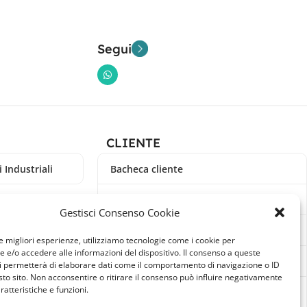
Segui
CLIENTE
 Industriali
Bacheca cliente
Ordini
Gestisci Consenso Cookie
Download
le migliori esperienze, utilizziamo tecnologie come i cookie per
e/o accedere alle informazioni del dispositivo. Il consenso a queste
Indirizzi
i permetterà di elaborare dati come il comportamento di navigazione o ID
sto sito. Non acconsentire o ritirare il consenso può influire negativamente
ratteristiche e funzioni.
Metodi di pagamento