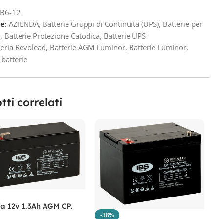
B6-12
e:
AZIENDA
,
Batterie Gruppi di Continuità (UPS)
,
Batterie per
o
,
Batterie Protezione Catodica
,
Batterie UPS
teria Revolead
,
Batterie AGM Luminor
,
Batterie Luminor
,
batterie
tti correlati
ia 12v 1.3Ah AGM CP.
B
-38%
1.3