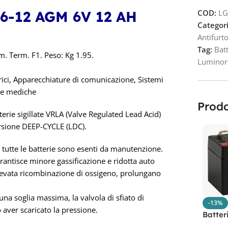
-12 AGM 6V 12 AH
COD:
LG
Categori
Antifurt
Tag:
Bat
 Term. F1. Peso: Kg 1.95.
Luminor 
trici, Apparecchiature di comunicazione, Sistemi
ure mediche
Prodo
rie sigillate VRLA (Valve Regulated Lead Acid)
ersione DEEP-CYCLE (LDC).
 tutte le batterie sono esenti da manutenzione.
antisce minore gassificazione e ridotta auto
elevata ricombinazione di ossigeno, prolungano
na soglia massima, la valvola di sfiato di
-13%
aver scaricato la pressione.
Batter
LGB12-