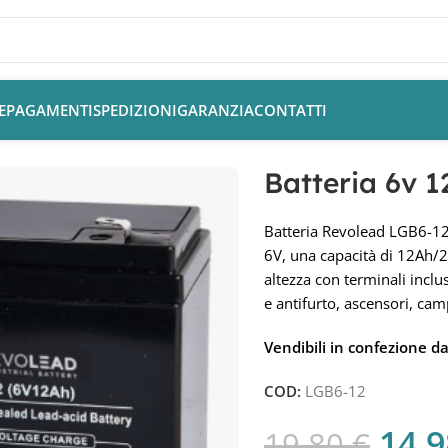
E
PAGAMENTI
SPEDIZIONI
GARANZIA
CONTATTI
Batteria 6v 
Batteria Revolead LGB6-12
6V, una capacità di 12Ah/
altezza con terminali inclu
e antifurto, ascensori, cam
Vendibili in confezione da
COD:
LGB6-12
14,
19,80
€