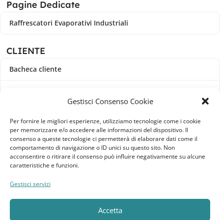
Pagine Dedicate
Raffrescatori Evaporativi Industriali
CLIENTE
Bacheca cliente
Ordini
Gestisci Consenso Cookie
Download
Per fornire le migliori esperienze, utilizziamo tecnologie come i cookie
per memorizzare e/o accedere alle informazioni del dispositivo. Il
Indirizzi
consenso a queste tecnologie ci permetterà di elaborare dati come il
comportamento di navigazione o ID unici su questo sito. Non
acconsentire o ritirare il consenso può influire negativamente su alcune
Metodi di pagamento
caratteristiche e funzioni.
Dettagli account
Gestisci servizi
Lista dei desideri
Accetta