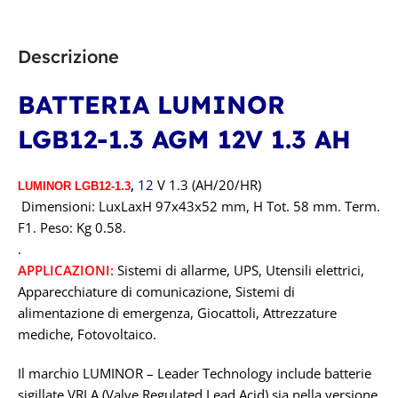
Revolead (ex Luminor)
Descrizione
TECNOLOGIA
AGM
BATTERIA LUMINOR
CAPACITÀ IN AH
LGB12-1.3 AGM 12V 1.3 AH
100A
,
12
V 1.3 (AH/20/HR)
LUMINOR LGB12-1.3
Dimensioni: LuxLaxH 97x43x52 mm, H Tot. 58 mm. Term.
TENSIONE IN VOLT
F1. Peso: Kg 0.58.
.
12V
APPLICAZIONI:
Sistemi di allarme, UPS, Utensili elettrici,
Apparecchiature di comunicazione, Sistemi di
alimentazione di emergenza, Giocattoli, Attrezzature
mediche, Fotovoltaico.
Il marchio LUMINOR – Leader Technology include batterie
sigillate VRLA (Valve Regulated Lead Acid) sia nella versione