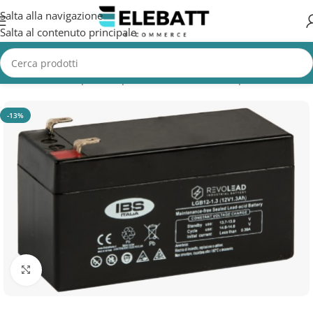
Salta alla navigazione
Salta al contenuto principale
Home
/
Batterie per Camper
/
Batterie Servizi Camper
-13%
Clicca per ingrandire