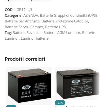
COD:
LGB12-1,3
Categorie:
AZIENDA
,
Batterie Gruppi di Continuità (UPS)
,
Batterie per Antifurto
,
Batterie Protezione Catodica
,
Batterie Servizi Camper
,
Batterie UPS
Tag:
Batteria Revolead
,
Batterie AGM Luminor
,
Batterie
Luminor
,
Luminor batterie
Prodotti correlati
-37%