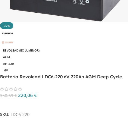
-37%
REVOLEAD (EX LUMINOR)
AGM
AH 220
6V
Batteria Revolead LDC6-220 6V 220Ah AGM Deep Cycle
220,06
€
350,69
€
Aggiungi Al Carrello
SKU:
LDC6-220