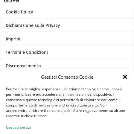
GDPR
Cookie Policy
Dichiarazione sulla Privacy
Imprint
Termini e Condizioni
Disconoscimento
Gestisci Consenso Cookie
Pagine Dedicate
Per fornire le migliori esperienze, utilizziamo tecnologie come i cookie
Raffrescatori Evaporativi Industriali
per memorizzare e/o accedere alle informazioni del dispositivo. Il
consenso a queste tecnologie ci permetterà di elaborare dati come il
comportamento di navigazione o ID unici su questo sito. Non
CLIENTE
acconsentire o ritirare il consenso può influire negativamente su alcune
caratteristiche e funzioni.
Bacheca cliente
Gestisci servizi