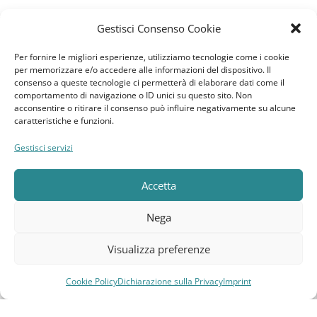
Gestisci Consenso Cookie
News
Per fornire le migliori esperienze, utilizziamo tecnologie come i cookie
per memorizzare e/o accedere alle informazioni del dispositivo. Il
GDPR
consenso a queste tecnologie ci permetterà di elaborare dati come il
comportamento di navigazione o ID unici su questo sito. Non
acconsentire o ritirare il consenso può influire negativamente su alcune
Cookie Policy
caratteristiche e funzioni.
Dichiarazione sulla Privacy
Gestisci servizi
Imprint
Accetta
Termini e Condizioni
Nega
Disconoscimento
Visualizza preferenze
Pagine Dedicate
Cookie Policy
Dichiarazione sulla Privacy
Imprint
Compara
Lista dei desideri
Carrello
Menu
Raffrescatori Evaporativi Industriali