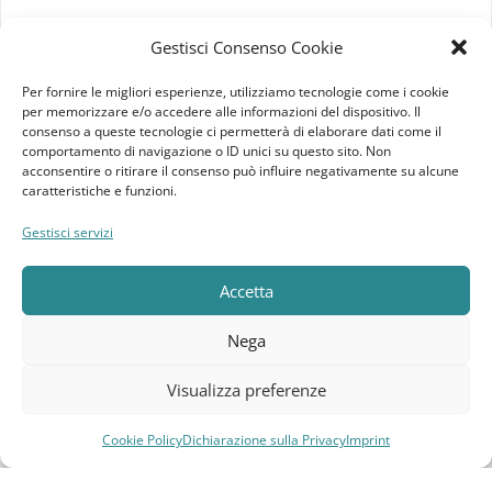
Imprint
Gestisci Consenso Cookie
Termini e Condizioni
Per fornire le migliori esperienze, utilizziamo tecnologie come i cookie
per memorizzare e/o accedere alle informazioni del dispositivo. Il
Disconoscimento
consenso a queste tecnologie ci permetterà di elaborare dati come il
comportamento di navigazione o ID unici su questo sito. Non
acconsentire o ritirare il consenso può influire negativamente su alcune
Pagine Dedicate
caratteristiche e funzioni.
Raffrescatori Evaporativi Industriali
Gestisci servizi
CLIENTE
Accetta
Bacheca cliente
Nega
Ordini
Visualizza preferenze
Download
Cookie Policy
Dichiarazione sulla Privacy
Imprint
Compara
Lista dei desideri
Carrello
Menu
Indirizzi