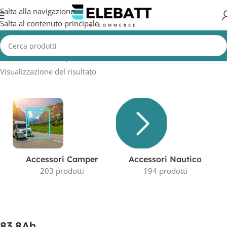
Salta alla navigazione
Salta al contenuto principale
Home
/
Prodotto Capacità in AH
/
83.8Ah
Visualizzazione del risultato
Accessori Camper
Accessori Nautica
203 prodotti
194 prodotti
83.8Ah