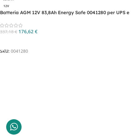
12V
Batteria AGM 12V 83,8Ah Energy Safe 0041280 per UPS e
backup
176,62
€
337,18
€
Aggiungi Al Carrello
SKU:
0041280