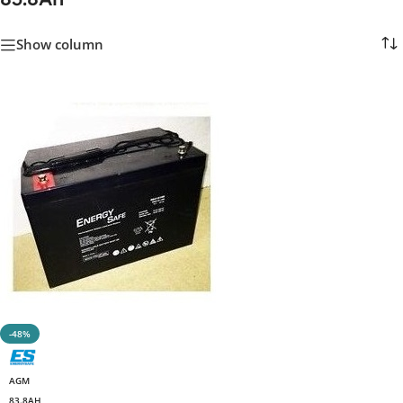
Show column
-48%
AGM
83.8AH