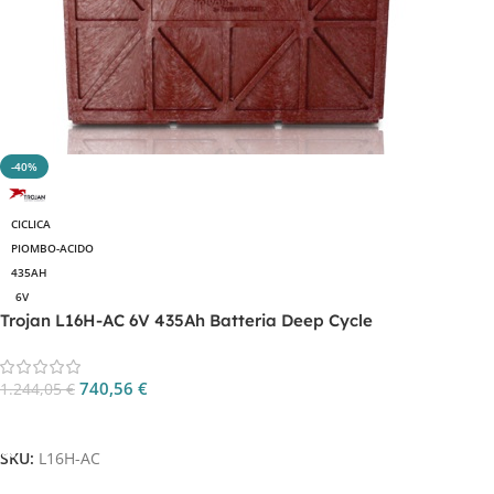
-40%
CICLICA
PIOMBO-ACIDO
435AH
6V
Trojan L16H-AC 6V 435Ah Batteria Deep Cycle
740,56
€
1.244,05
€
Aggiungi Al Carrello
SKU:
L16H-AC