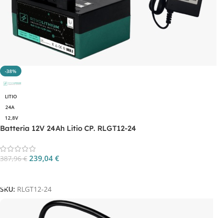
-38%
LITIO
24A
12,8V
Batteria 12V 24Ah Litio CP. RLGT12-24
239,04
€
387,96
€
Aggiungi Al Carrello
SKU:
RLGT12-24