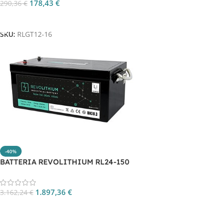
178,43
€
290,36
€
Aggiungi Al Carrello
SKU:
RLGT12-16
-40%
BATTERIA REVOLITHIUM RL24-150
1.897,36
€
3.162,24
€
Aggiungi Al Carrello