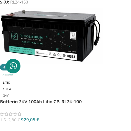
SKU:
RL24-150
-39%
LITIO
100 A
24V
Batteria 24V 100Ah Litio CP. RL24-100
929,05
€
1.512,80
€
Aggiungi Al Carrello