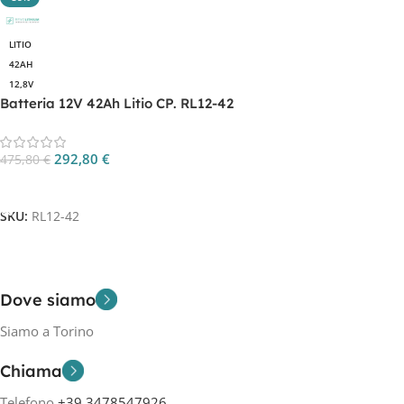
LITIO
42AH
12,8V
Batteria 12V 42Ah Litio CP. RL12-42
292,80
€
475,80
€
Aggiungi Al Carrello
SKU:
RL12-42
Dove siamo
Siamo a Torino
Chiama
Telefono
+39 3478547926