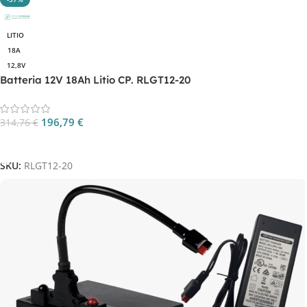
LITIO
18A
12,8V
Batteria 12V 18Ah Litio CP. RLGT12-20
196,79
€
314,76
€
Aggiungi Al Carrello
SKU:
RLGT12-20