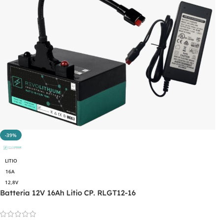
-39%
LITIO
16A
12,8V
Batteria 12V 16Ah Litio CP. RLGT12-16