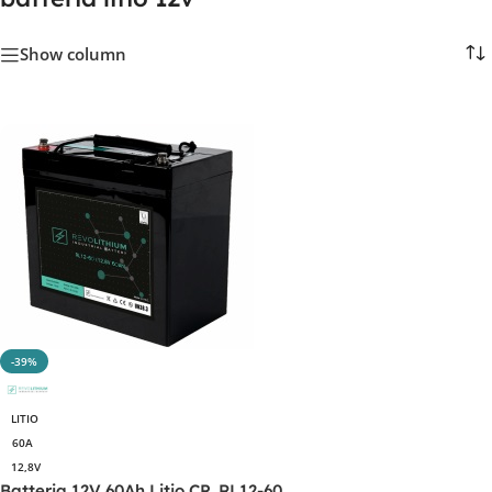
Show column
-39%
LITIO
60A
12,8V
Batteria 12V 60Ah Litio CP. RL12-60