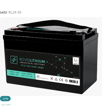
Aggiungi Al Carrello
SKU:
RL24-30
-31%