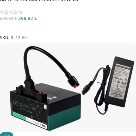
398,82
€
649,04
€
Aggiungi Al Carrello
SKU:
RL12-60
-37%