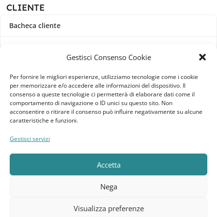
CLIENTE
Bacheca cliente
Ordini
Gestisci Consenso Cookie
Download
Per fornire le migliori esperienze, utilizziamo tecnologie come i cookie
per memorizzare e/o accedere alle informazioni del dispositivo. Il
Indirizzi
consenso a queste tecnologie ci permetterà di elaborare dati come il
comportamento di navigazione o ID unici su questo sito. Non
acconsentire o ritirare il consenso può influire negativamente su alcune
Metodi di pagamento
caratteristiche e funzioni.
Dettagli account
Gestisci servizi
Lista dei desideri
Accetta
Nega
Elebatt.it © 2023
Realizzato da
Kingart.it
.
Visualizza preferenze