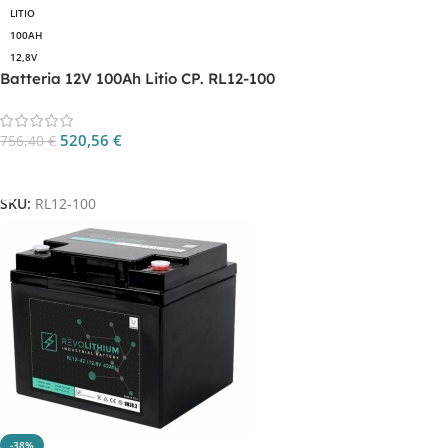
LITIO
100AH
12,8V
Batteria 12V 100Ah Litio CP. RL12-100
520,56
€
756,40
€
Aggiungi Al Carrello
SKU:
RL12-100
-38%