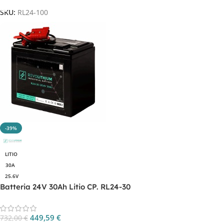
SKU:
RL24-100
-39%
LITIO
30A
25.6V
Batteria 24V 30Ah Litio CP. RL24-30
449,59
€
732,00
€