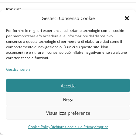
Imprint
Gestisci Consenso Cookie
Termini e Condizioni
Per fornire le migliori esperienze, utilizziamo tecnologie come i cookie
per memorizzare e/o accedere alle informazioni del dispositivo. Il
Disconoscimento
consenso a queste tecnologie ci permetterà di elaborare dati come il
comportamento di navigazione o ID unici su questo sito. Non
acconsentire o ritirare il consenso può influire negativamente su alcune
Pagine Dedicate
caratteristiche e funzioni.
Raffrescatori Evaporativi Industriali
Gestisci servizi
CLIENTE
Accetta
Bacheca cliente
Nega
Ordini
Visualizza preferenze
Download
Cookie Policy
Dichiarazione sulla Privacy
Imprint
Compara
Lista dei desideri
Carrello
Menu
Indirizzi