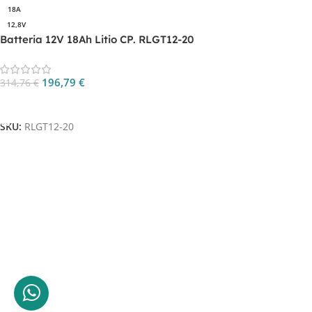
18A
12,8V
Batteria 12V 18Ah Litio CP. RLGT12-20
196,79
€
314,76
€
Aggiungi Al Carrello
SKU:
RLGT12-20