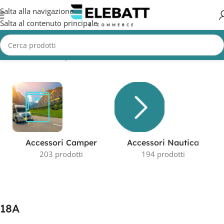
Salta alla navigazione
Salta al contenuto principale
Home
/
Prodotto Capacità in AH
/
18A
Visualizzazione del risultato
Accessori Camper
Accessori Nautica
203 prodotti
194 prodotti
18A