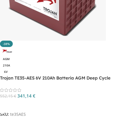
-38%
AGM
210A
6V
Trojan TE35-AES 6V 210Ah Batteria AGM Deep Cycle
341,14
€
552,15
€
Aggiungi Al Carrello
SKU:
te35AES