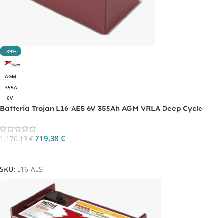
-39%
AGM
355A
6V
Batteria Trojan L16-AES 6V 355Ah AGM VRLA Deep Cycle
719,38
€
1.170,19
€
Aggiungi Al Carrello
SKU:
L16-AES