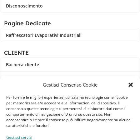
Disconoscimento
Pagine Dedicate
Raffrescatori Evaporativi Industriali
CLIENTE
Bacheca cliente
Ordini
Gestisci Consenso Cookie
Download
Per fornire le migliori esperienze, utilizziamo tecnologie come i cookie
per memorizzare e/o accedere alle informazioni del dispositivo. Il
Indirizzi
consenso a queste tecnologie ci permetterà di elaborare dati come il
comportamento di navigazione o ID unici su questo sito. Non
acconsentire o ritirare il consenso può influire negativamente su alcune
Metodi di pagamento
caratteristiche e funzioni.
Dettagli account
Gestisci servizi