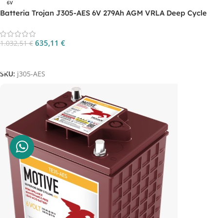
6V
Batteria Trojan J305-AES 6V 279Ah AGM VRLA Deep Cycle
635,11
€
1.032,51
€
Aggiungi Al Carrello
SKU:
j305-AES