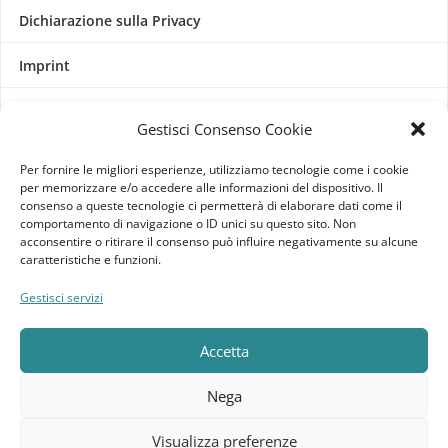
Dichiarazione sulla Privacy
Imprint
Termini e Condizioni
Gestisci Consenso Cookie
Disconoscimento
Per fornire le migliori esperienze, utilizziamo tecnologie come i cookie
per memorizzare e/o accedere alle informazioni del dispositivo. Il
consenso a queste tecnologie ci permetterà di elaborare dati come il
Pagine Dedicate
comportamento di navigazione o ID unici su questo sito. Non
acconsentire o ritirare il consenso può influire negativamente su alcune
Raffrescatori Evaporativi Industriali
caratteristiche e funzioni.
Gestisci servizi
CLIENTE
Bacheca cliente
Accetta
Ordini
Nega
Download
Visualizza preferenze