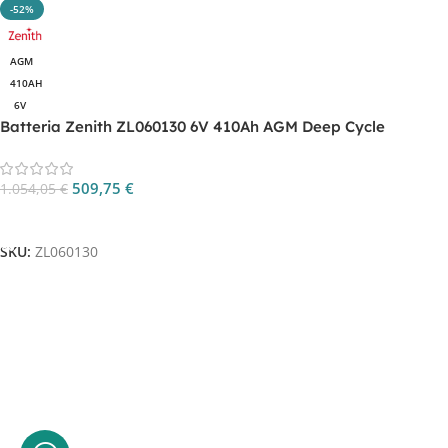
-52%
AGM
410AH
6V
Batteria Zenith ZL060130 6V 410Ah AGM Deep Cycle
509,75
€
1.054,05
€
Aggiungi Al Carrello
SKU:
ZL060130