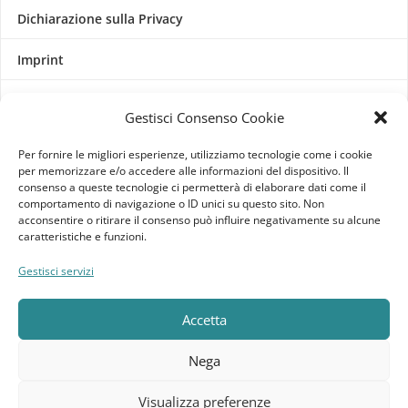
Dichiarazione sulla Privacy
Imprint
Termini e Condizioni
Gestisci Consenso Cookie
Disconoscimento
Per fornire le migliori esperienze, utilizziamo tecnologie come i cookie
per memorizzare e/o accedere alle informazioni del dispositivo. Il
consenso a queste tecnologie ci permetterà di elaborare dati come il
Pagine Dedicate
comportamento di navigazione o ID unici su questo sito. Non
acconsentire o ritirare il consenso può influire negativamente su alcune
Raffrescatori Evaporativi Industriali
caratteristiche e funzioni.
Gestisci servizi
CLIENTE
Bacheca cliente
Accetta
Ordini
Nega
Download
Visualizza preferenze