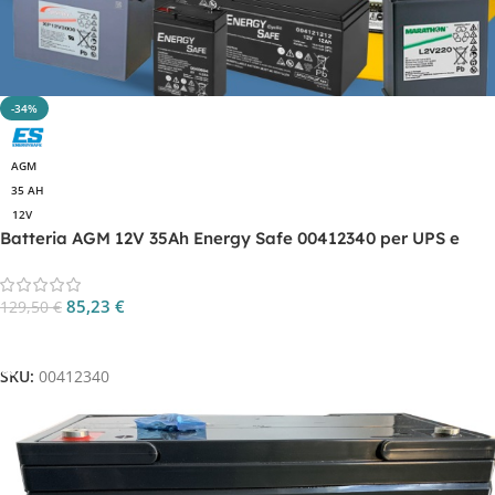
-34%
AGM
35 AH
12V
Batteria AGM 12V 35Ah Energy Safe 00412340 per UPS e
backup
85,23
€
129,50
€
Aggiungi Al Carrello
SKU:
00412340