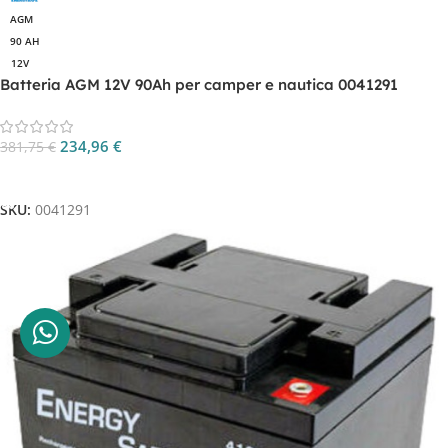
AGM
90 AH
12V
Batteria AGM 12V 90Ah per camper e nautica 0041291
234,96
€
381,75
€
Aggiungi Al Carrello
SKU:
0041291