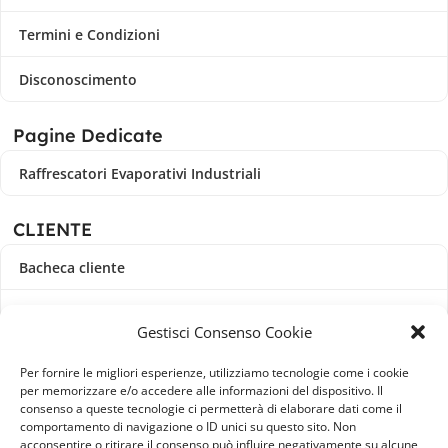
Termini e Condizioni
Disconoscimento
Pagine Dedicate
Raffrescatori Evaporativi Industriali
CLIENTE
Bacheca cliente
Ordini
Gestisci Consenso Cookie
Download
Per fornire le migliori esperienze, utilizziamo tecnologie come i cookie
per memorizzare e/o accedere alle informazioni del dispositivo. Il
Indirizzi
consenso a queste tecnologie ci permetterà di elaborare dati come il
comportamento di navigazione o ID unici su questo sito. Non
acconsentire o ritirare il consenso può influire negativamente su alcune
Metodi di pagamento