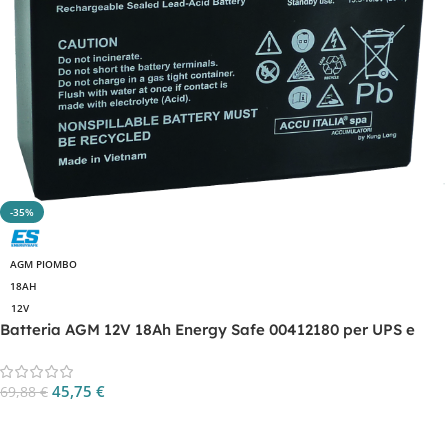
-35%
AGM PIOMBO
18AH
12V
Batteria AGM 12V 18Ah Energy Safe 00412180 per UPS e
backup
45,75
€
69,88
€
Aggiungi Al Carrello