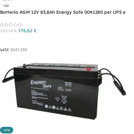
12V
Batteria AGM 12V 83,8Ah Energy Safe 0041280 per UPS e
backup
176,62
€
337,18
€
Aggiungi Al Carrello
SKU:
0041280
-37%