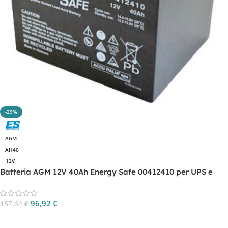
-39%
AGM
AH40
12V
Batteria AGM 12V 40Ah Energy Safe 00412410 per UPS e
backup
96,92
€
157,64
€
Aggiungi Al Carrello