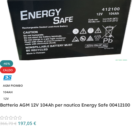
-46%
CALDO
AGM PIOMBO
104AH
12V
Batteria AGM 12V 104Ah per nautica Energy Safe 00412100
197,05
€
366,70
€
Aggiungi Al Carrello