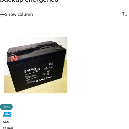
Show column
-48%
AGM
83.8AH