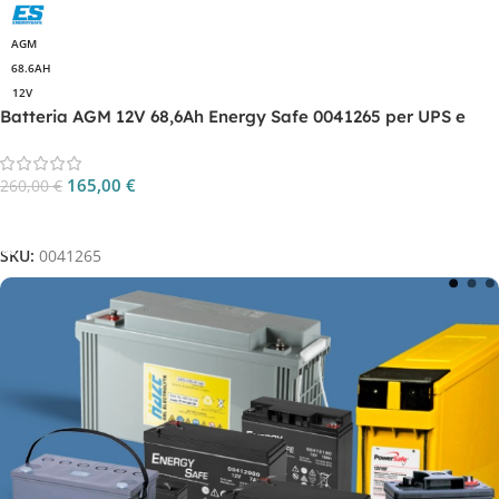
AGM
68.6AH
12V
Batteria AGM 12V 68,6Ah Energy Safe 0041265 per UPS e
backup
165,00
€
260,00
€
Aggiungi Al Carrello
SKU:
0041265