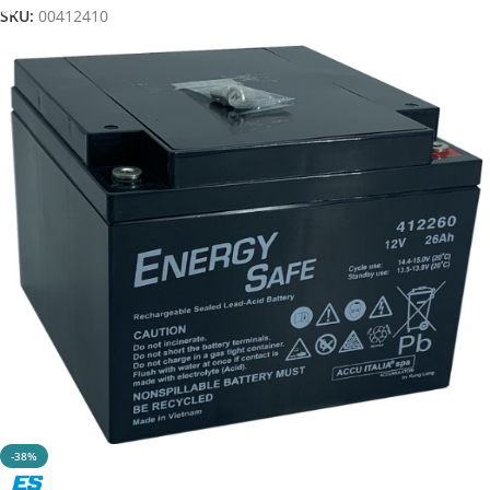
SKU:
00412410
-38%