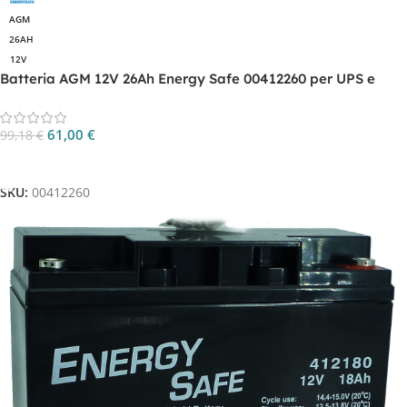
AGM
26AH
12V
Batteria AGM 12V 26Ah Energy Safe 00412260 per UPS e
backup
61,00
€
99,18
€
Aggiungi Al Carrello
SKU:
00412260